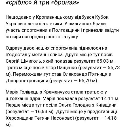
«срібло» й три «бронзи»
Нещодавно у Кропивницькому відбувся Кубок
України з легкої атлетики. У змаганнях брали
участь спортсмени з Полтавщини і привезли звідти
чотири нагороди різного гатунку.
Одразу двоє наших спортсменів піднялося на
п’єдестал у метанні списа. Друге місце тут посів
Сергій Шмиголь, який показав результат 65,03 м.
Трётє місце посів Єгор Пащенко (результат — 55,73
м). Переможцем тут став Олександр П’ятниця з
Дніпропетровщини (результат — 65,70 м).
Марія Голівець з Кременчука стала третьою у
штовханні ядра. Марія показала результат 14.11 м.
Перше місце тут посіла Ольга Голодна з Київщини
(результат — 16,63 м). Друге місце у представниці
Херсонщини Тетяни Насонової (результат — 14,18
м).