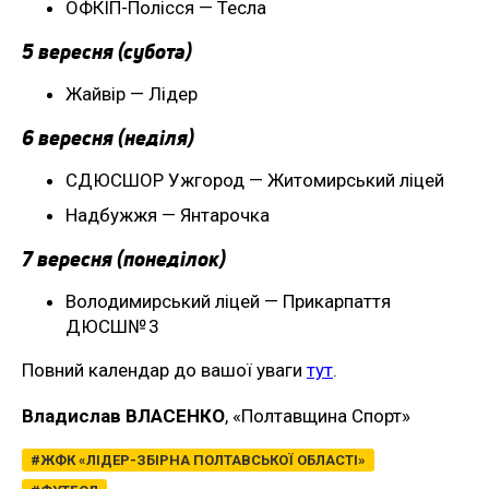
ОФКІП-Полісся — Тесла
5 вересня (субота)
Жайвір — Лідер
6 вересня (неділя)
СДЮСШОР Ужгород — Житомирський ліцей
Надбужжя — Янтарочка
7 вересня (понеділок)
Володимирський ліцей — Прикарпаття
ДЮСШ№ 3
Повний календар до вашої уваги
тут
.
Владислав ВЛАСЕНКО
, «Полтавщина Спорт»
ЖФК «ЛІДЕР-ЗБІРНА ПОЛТАВСЬКОЇ ОБЛАСТІ»