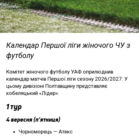
Календар Першої ліги жіночого ЧУ з
футболу
Комітет жіночого футболу УАФ оприлюднив
календар матчів Першої ліги сезону 2026/2027. У
цьому дивізіоні Полтавщину представляє
кобеляцький «Лідер».
1 тур
4 вересня (п’ятниця)
Чорноморець — Атекс