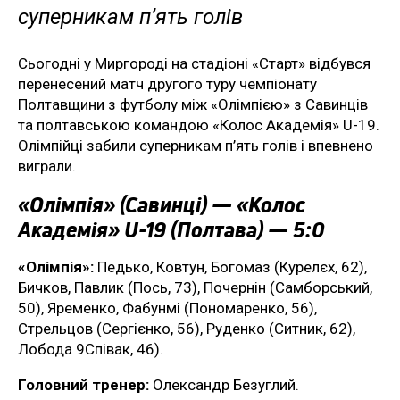
суперникам п’ять голів
Сьогодні у Миргороді на стадіоні «Старт» відбувся
перенесений матч другого туру чемпіонату
Полтавщини з футболу між «Олімпією» з Савинців
та полтавською командою «Колос Академія» U-19.
Олімпійці забили суперникам п’ять голів і впевнено
виграли.
«Олімпія» (Савинці) — «Колос
Академія» U-19 (Полтава) — 5:0
«Олімпія»:
Педько, Ковтун, Богомаз (Курелєх, 62),
Бичков, Павлик (Пось, 73), Почернін (Самборський,
50), Яременко, Фабунмі (Пономаренко, 56),
Стрельцов (Сергієнко, 56), Руденко (Ситник, 62),
Лобода 9Співак, 46).
Головний тренер:
Олександр Безуглий.