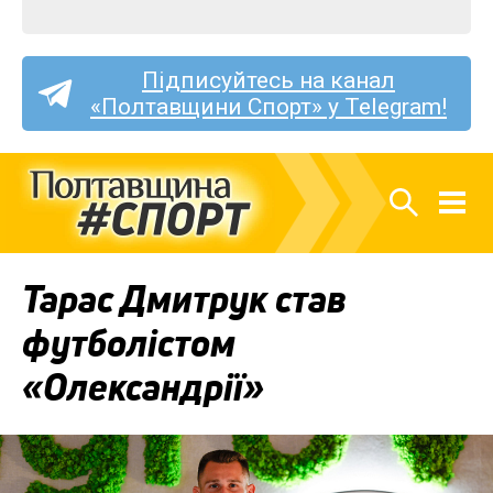
Підписуйтесь на канал
«Полтавщини Спорт» у Telegram!
Тарас Дмитрук став
футболістом
«Олександрії»