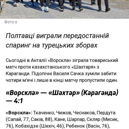
Фото з
Полтавці виграли передостанній
спаринг на турецьких зборах
Сьогодні в Анталії «Ворскла» зіграла товариський
матч проти казахстанського «Шахтаря» з
Караганди. Підопічні Василя Сачка зуміли забити
чотири м’ячі і лише в кінці матчу пропустили один.
«Ворскла» — «Шахтар» (Караганда)
— 4:1
«Ворскла»:
Ткаченко, Чижов, Чеснаков, Пердута
(Сапай, 77, Саків, 88), Кане, Шарпар, Скляр (Мисик,
76), Кобахідзе (Шехіч, 46), Ребенок (Васін, 76),