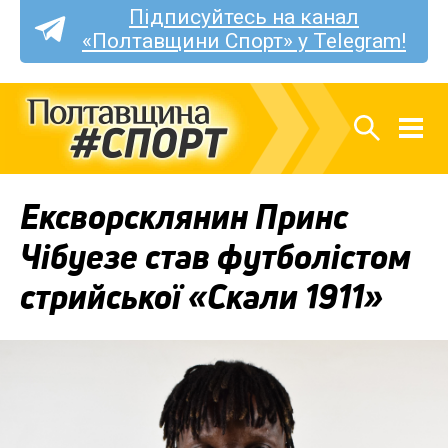
Підписуйтесь на канал
«Полтавщини Спорт» у Telegram!
Ексворсклянин Принс
Чібуезе став футболістом
стрийської «Скали 1911»