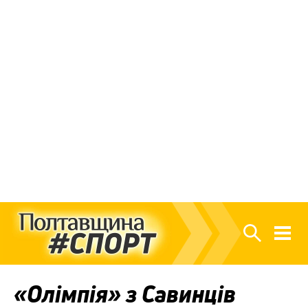
«Олімпія» з Савинців