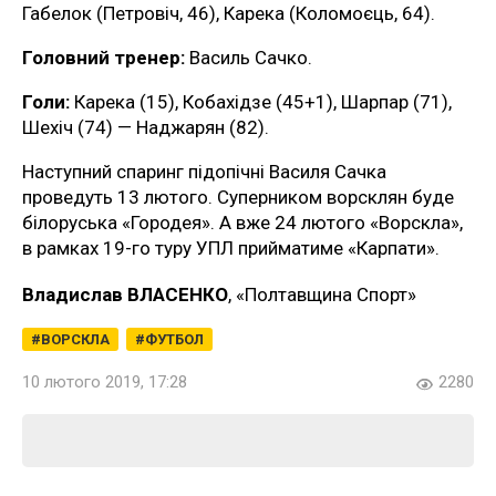
Габелок (Петровіч, 46), Карека (Коломоєць, 64).
Головний тренер:
Василь Сачко.
Голи:
Карека (15), Кобахідзе (45+1), Шарпар (71),
Шехіч (74) — Наджарян (82).
Наступний спаринг підопічні Василя Сачка
проведуть 13 лютого. Суперником ворсклян буде
білоруська «Городея». А вже 24 лютого «Ворскла»,
в рамках 19-го туру УПЛ прийматиме «Карпати».
Владислав ВЛАСЕНКО
, «Полтавщина Спорт»
ВОРСКЛА
ФУТБОЛ
10 лютого 2019, 17:28
2280