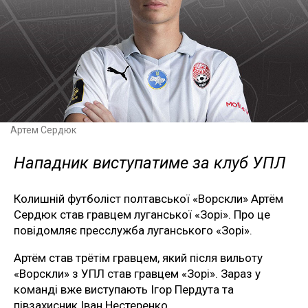
Артем Сердюк
Нападник виступатиме за клуб УПЛ
Колишній футболіст полтавської «Ворскли» Артём
Сердюк став гравцем луганської «Зорі». Про це
повідомляє пресслужба луганського «Зорі».
Артём став трётім гравцем, який після вильоту
«Ворскли» з УПЛ став гравцем «Зорі». Зараз у
команді вже виступають Ігор Пердута та
півзахисник Іван Нестеренко.