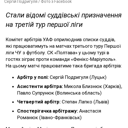
Сергій Подригуля / Фото з Facebook
Стали відомі суддівські призначення
на третій тур першої ліги
Комітет арбітрів УАФ оприлюднив списки суддів,
які працюватимуть на матчах третього туру Першої
ліги ЧУ з футболу. СК «Полтава» у цьому турі в
гостях зіграє проти команди «Фенікс-Маріуполь».
На цьому матчі працюватиме така бригада арбітрів:
Арбітр у полі:
Сергій Подригуля (Луцьк)
Асистенти арбітра:
Микола Близнюк (Харків),
Павло Супрунюк (Волинська область)
Четвертий арбітр:
Степан Лапко (Львів)
Спостерігачка арбітражу:
Анастасія
Романюк (Івано-Франківськ)