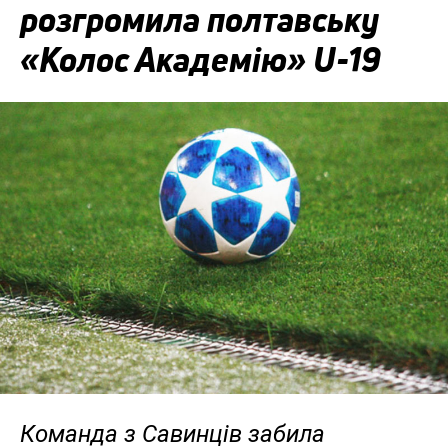
розгромила полтавську
«Колос Академію» U-19
Команда з Савинців забила