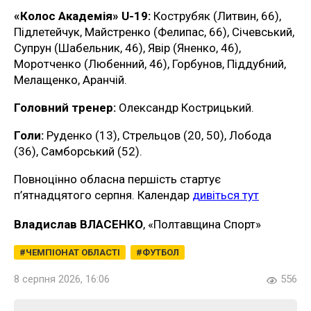
«Колос Академія» U-19:
Кострубяк (Литвин, 66),
Підлетейчук, Майстренко (Фелипас, 66), Січевський,
Супрун (Шабельник, 46), Явір (Яненко, 46),
Моротченко (Любенний, 46), Горбунов, Піддубний,
Мелащенко, Аранчій.
Головний тренер:
Олександр Кострицький.
Голи:
Руденко (13), Стрельцов (20, 50), Лобода
(36), Самборський (52).
Повноцінно обласна першість стартує
п’ятнадцятого серпня. Календар
дивіться тут
Владислав ВЛАСЕНКО
, «Полтавщина Спорт»
ЧЕМПІОНАТ ОБЛАСТІ
ФУТБОЛ
8 серпня 2026, 16:06
556