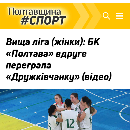
Вища ліга (жінки): БК
«Полтава» вдруге
переграла
«Дружківчанку» (відео)