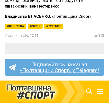
команді вже виступають Ігор Пердута та
півзахисник Іван Нестеренко.
Владислав ВЛАСЕНКО
, «Полтавщина Спорт»
ВОРСКЛА
ЗОРЯ
ФУТБОЛ
7 серпня 2026, 12:11
312
Підписуйтесь на канал
«Полтавщини Спорт» у Telegram!