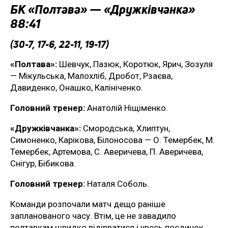
БК «Полтава» — «Дружківчанка»
88:41
(30-7, 17-6, 22-11, 19-17)
«Полтава»:
Шевчук, Пазюк, Коротюк, Ярич, Зозуля
— Мікульська, Малохліб, Дробот, Рзаєва,
Давиденко, Онашко, Калініченко.
Головний тренер:
Анатолій Ніщіменко.
«Дружківчанка»:
Смородська, Хлиптун,
Симоненко, Карікова, Білоносова — О. Темербек, М.
Темербек, Артемова, С. Аверичева, П. Аверичева,
Снігур, Бібикова.
Головний тренер:
Наталя Соболь.
Команди розпочали матч дещо раніше
запланованого часу. Втім, це не завадило
полтавкам швидко відірватися і увесь поєдинок