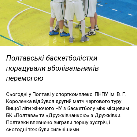
Полтавські баскетболістки
порадували вболівальників
перемогою
Сьогодні у Полтаві у спорткомплексі ПНПУ ім. В. Г.
Короленка відбувся другий матч чергового туру
Вищої ліги жіночого ЧУ з баскетболу між місцевим
БК «Полтава» та «Дружківчанкою» з Дружківки.
Полтавки впевнено виграли першу зустріч, і
сьогодні теж були сильнішими.