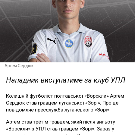
Артем Сердюк
Нападник виступатиме за клуб УПЛ
Колишній футболіст полтавської «Ворскли» Артём
Сердюк став гравцем луганської «Зорі». Про це
повідомляє пресслужба луганського «Зорі».
Артём став трётім гравцем, який після вильоту
«Ворскли» з УПЛ став гравцем «Зорі». Зараз у