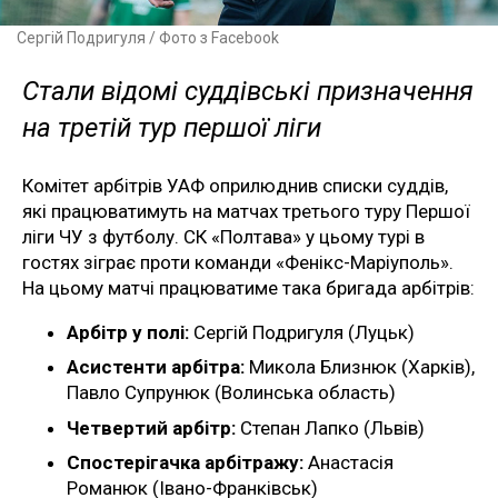
Сергій Подригуля / Фото з Facebook
Стали відомі суддівські призначення
на третій тур першої ліги
Комітет арбітрів УАФ оприлюднив списки суддів,
які працюватимуть на матчах третього туру Першої
ліги ЧУ з футболу. СК «Полтава» у цьому турі в
гостях зіграє проти команди «Фенікс-Маріуполь».
На цьому матчі працюватиме така бригада арбітрів:
Арбітр у полі:
Сергій Подригуля (Луцьк)
Асистенти арбітра:
Микола Близнюк (Харків),
Павло Супрунюк (Волинська область)
Четвертий арбітр:
Степан Лапко (Львів)
Спостерігачка арбітражу:
Анастасія
Романюк (Івано-Франківськ)