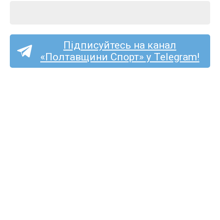
Підписуйтесь на канал
«Полтавщини Спорт» у Telegram!
«Полтаву» та «Фенікс-
Маріуполь» судитиме
Сергій Подригуля
з Луцька