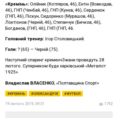
«Кремінь»:
Олійник (Котляров, 46), Ентін (Вовкодав,
46), ГНП (Ченбай, 46), ГНП (Кунєв, 46), Серденюк
(ГНП, 46), Піскун, Сидоренко (Мурашов, 46),
Локтіонов (Черній, 46), Степанчук (Бичков, 46),
Богданов, (ГНП, 46), ГНП (ГНП, 46.
Головний тренер:
Ігор Столовицький.
Голи:
? (65) — Черній (75).
Наступний спаринг кременч3жани проведуть 28
лютого. Суперником буде харківський «Металіст
1925».
Владислав ВЛАСЕНКО
, «Полтавщина Спорт»
КРЕМІНЬ
ОЛЕКСАНДРІЯ
ФУТБОЛ
19 лютого 2019, 09:31
1792