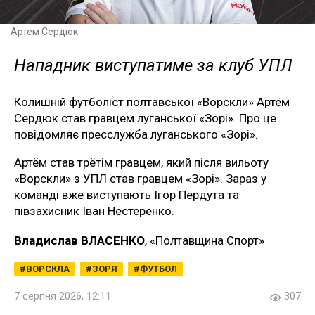
Артем Сердюк
Нападник виступатиме за клуб УПЛ
Колишній футболіст полтавської «Ворскли» Артём
Сердюк став гравцем луганської «Зорі». Про це
повідомляє пресслужба луганського «Зорі».
Артём став трётім гравцем, який після вильоту
«Ворскли» з УПЛ став гравцем «Зорі». Зараз у
команді вже виступають Ігор Пердута та
півзахисник Іван Нестеренко.
Владислав ВЛАСЕНКО
, «Полтавщина Спорт»
ВОРСКЛА
ЗОРЯ
ФУТБОЛ
7 серпня 2026, 12:11
307