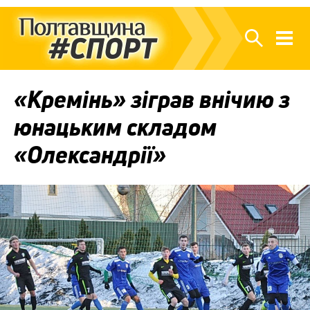
«Кремінь» зіграв внічию з
юнацьким складом
«Олександрії»