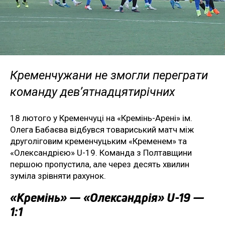
Кременчужани не змогли переграти
команду дев’ятнадцятирічних
18 лютого у Кременчуці на «Кремінь-Арені» ім.
Олега Бабаєва відбувся товариський матч між
друголіговим кременчуцьким «Кременем» та
«Олександрією» U-19. Команда з Полтавщини
першою пропустила, але через десять хвилин
зуміла зрівняти рахунок.
«Кремінь» — «Олександрія» U-19 —
1:1