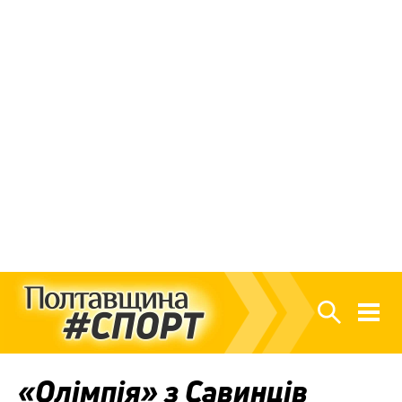
«Олімпія» з Савинців