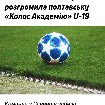
розгромила полтавську
«Колос Академію» U-19
Команда з Савинців забила