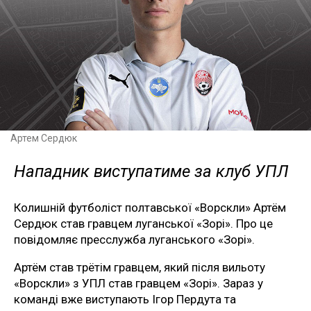
Артем Сердюк
Нападник виступатиме за клуб УПЛ
Колишній футболіст полтавської «Ворскли» Артём
Сердюк став гравцем луганської «Зорі». Про це
повідомляє пресслужба луганського «Зорі».
Артём став трётім гравцем, який після вильоту
«Ворскли» з УПЛ став гравцем «Зорі». Зараз у
команді вже виступають Ігор Пердута та