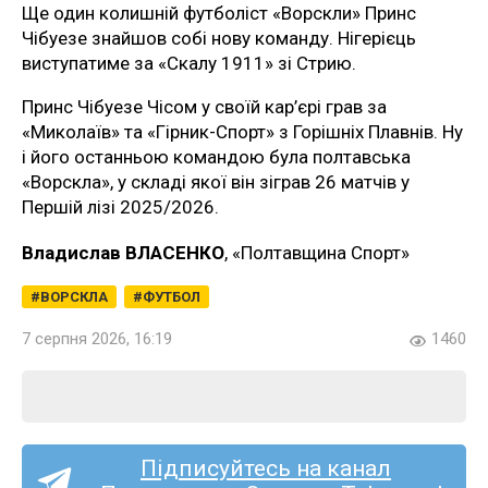
Ще один колишній футболіст «Ворскли» Принс
Чібуезе знайшов собі нову команду. Нігерієць
виступатиме за «Скалу 1911» зі Стрию.
Принс Чібуезе Чісом у своїй кар’єрі грав за
«Миколаїв» та «Гірник-Спорт» з Горішніх Плавнів. Ну
і його останньою командою була полтавська
«Ворскла», у складі якої він зіграв 26 матчів у
Першій лізі 2025/2026.
Владислав ВЛАСЕНКО
, «Полтавщина Спорт»
ВОРСКЛА
ФУТБОЛ
7 серпня 2026, 16:19
1460
Підписуйтесь на канал