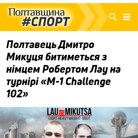
Полтавець Дмитро
Микуця битиметься з
німцем Робертом Лау на
турнірі «М-1 Challenge
102»