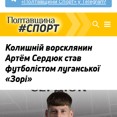
«Полтавщини Спорт» у Telegram!
Колишній ворсклянин
Артём Сердюк став
футболістом луганської
«Зорі»