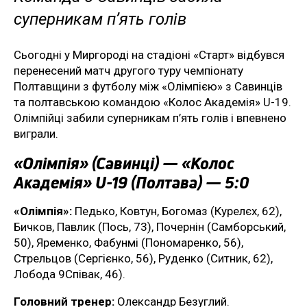
суперникам п’ять голів
Сьогодні у Миргороді на стадіоні «Старт» відбувся
перенесений матч другого туру чемпіонату
Полтавщини з футболу між «Олімпією» з Савинців
та полтавською командою «Колос Академія» U-19.
Олімпійці забили суперникам п’ять голів і впевнено
виграли.
«Олімпія» (Савинці) — «Колос
Академія» U-19 (Полтава) — 5:0
«Олімпія»:
Педько, Ковтун, Богомаз (Курелєх, 62),
Бичков, Павлик (Пось, 73), Почернін (Самборський,
50), Яременко, Фабунмі (Пономаренко, 56),
Стрельцов (Сергієнко, 56), Руденко (Ситник, 62),
Лобода 9Співак, 46).
Головний тренер:
Олександр Безуглий.