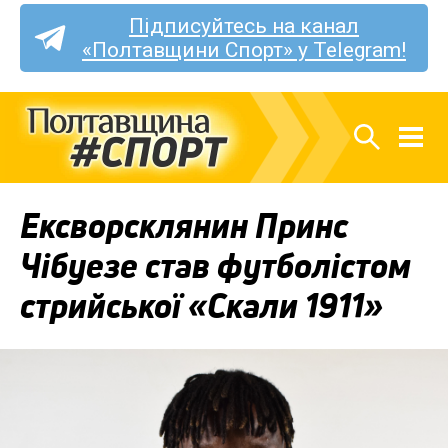
Підписуйтесь на канал
«Полтавщини Спорт» у Telegram!
Ексворсклянин Принс
Чібуезе став футболістом
стрийської «Скали 1911»