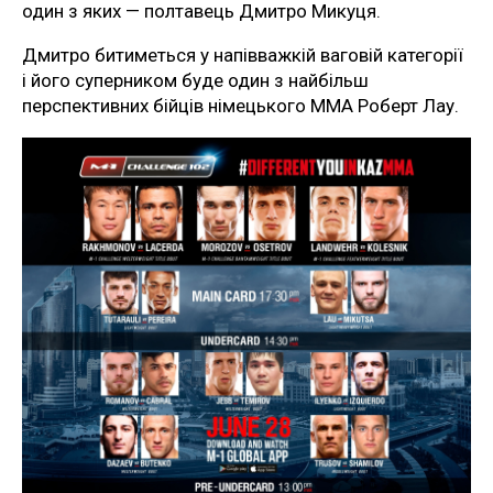
один з яких — полтавець Дмитро Микуця.
Дмитро битиметься у напівважкій ваговій категорії
і його суперником буде один з найбільш
перспективних бійців німецького ММА Роберт Лау.