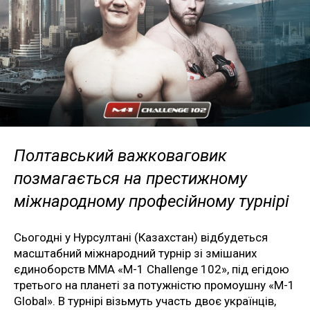
Полтавський важковаговик
позмагається на престижному
міжнародному професійному турнірі
Сьогодні у Нурсултані (Казахстан) відбудеться
масштабний міжнародний турнір зі змішаних
єдиноборств ММА «М-1 Challenge 102», під егідою
третього на планеті за потужністю промоушну «М-1
Global». В турнірі візьмуть участь двоє українців,