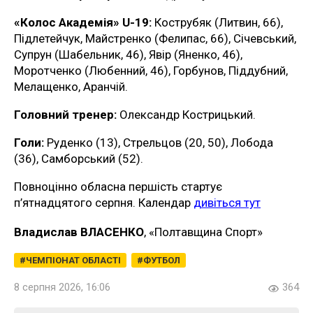
«Колос Академія» U-19:
Кострубяк (Литвин, 66),
Підлетейчук, Майстренко (Фелипас, 66), Січевський,
Супрун (Шабельник, 46), Явір (Яненко, 46),
Моротченко (Любенний, 46), Горбунов, Піддубний,
Мелащенко, Аранчій.
Головний тренер:
Олександр Кострицький.
Голи:
Руденко (13), Стрельцов (20, 50), Лобода
(36), Самборський (52).
Повноцінно обласна першість стартує
п’ятнадцятого серпня. Календар
дивіться тут
Владислав ВЛАСЕНКО
, «Полтавщина Спорт»
ЧЕМПІОНАТ ОБЛАСТІ
ФУТБОЛ
8 серпня 2026, 16:06
364