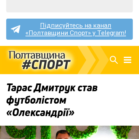
Підписуйтесь на канал
«Полтавщини Спорт» у Telegram!
Тарас Дмитрук став
футболістом
«Олександрії»