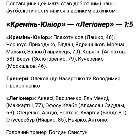
Полтавщини цей матч став дебютним і наші
футболісти поступилися з великим рахунком.
«Кремінь-Юніор» — «Легіонер» — 1:5
«Кремінь-Юніор»:
Плахотніков (Лашко, 46),
Черноус, Приходько, Бігдан, Ядришніков, Мовчан,
Малько, Залов (Гаврилець, 79), Корягін (Агіпатов,
53), Берун (Золотаренко, 79), Кучеренко
(Москальов, 46).
Тренери:
Олександр Назаренко та Володимир
Прокопіненко
«Легіонер»:
Аквесі, Василенко, Ель Менді,
(Маккартні, 77), Офосу Квабе (Алхассан Саддам,
63), Стеценко, Асідю, Боатенг, Куартей (Балде,81),
Отусеребур (Нйарко, 85), Ньярко, Антоніо.
Головний тренер: Богдан Свистун.