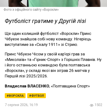
Фото з офіційного сайту «Ворскли»
Футболіст гратиме у Другій лізі
Ще один колишній футболіст «Ворскли» Принс
Чібуезе знайшов собі нову команду. Нігерієць
виступатиме за «Скалу 1911» зі Стрию.
Принс Чібуезе Чісом у своїй кар’єрі грав за
«Миколаїв» та «Гірник-Спорт» з Горішніх Плавнів. Ну
і його останньою командою була полтавська
«Ворскла», у складі якої він зіграв 26 матчів у
Першій лізі 2025/2026.
Владислав ВЛАСЕНКО
, «Полтавщина Спорт»
ВОРСКЛА
ФУТБОЛ
7 серпня 2026, 16:19
1502