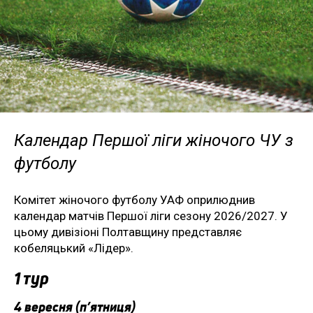
Календар Першої ліги жіночого ЧУ з
футболу
Комітет жіночого футболу УАФ оприлюднив
календар матчів Першої ліги сезону 2026/2027. У
цьому дивізіоні Полтавщину представляє
кобеляцький «Лідер».
1 тур
4 вересня (п’ятниця)