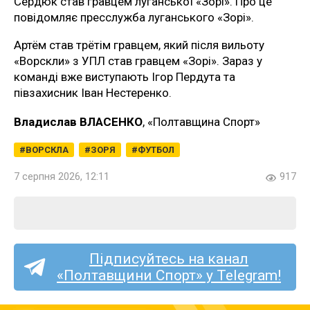
Сердюк став гравцем луганської «Зорі». Про це
повідомляє пресслужба луганського «Зорі».
Артём став трётім гравцем, який після вильоту
«Ворскли» з УПЛ став гравцем «Зорі». Зараз у
команді вже виступають Ігор Пердута та
півзахисник Іван Нестеренко.
Владислав ВЛАСЕНКО
, «Полтавщина Спорт»
ВОРСКЛА
ЗОРЯ
ФУТБОЛ
7 серпня 2026, 12:11
917
Підписуйтесь на канал
«Полтавщини Спорт» у Telegram!