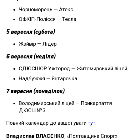
Чорноморець — Атекс
ОФКІП-Полісся — Тесла
5 вересня (субота)
Жайвір — Лідер
6 вересня (неділя)
СДЮСШОР Ужгород — Житомирський ліцей
Надбужжя — Янтарочка
7 вересня (понеділок)
Володимирський ліцей — Прикарпаття
ДЮСШ№ 3
Повний календар до вашої уваги
тут
.
Владислав ВЛАСЕНКО
, «Полтавщина Спорт»