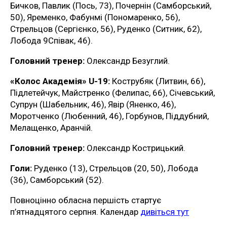
Бичков, Павлик (Пось, 73), Почернін (Самборський,
50), Яременко, Фабунмі (Пономаренко, 56),
Стрельцов (Сергієнко, 56), Руденко (Ситник, 62),
Лобода 9Співак, 46).
Головний тренер:
Олександр Безуглий.
«Колос Академія» U-19:
Кострубяк (Литвин, 66),
Підлетейчук, Майстренко (Фелипас, 66), Січевський,
Супрун (Шабельник, 46), Явір (Яненко, 46),
Моротченко (Любенний, 46), Горбунов, Піддубний,
Мелащенко, Аранчій.
Головний тренер:
Олександр Кострицький.
Голи:
Руденко (13), Стрельцов (20, 50), Лобода
(36), Самборський (52).
Повноцінно обласна першість стартує
п’ятнадцятого серпня. Календар
дивіться тут