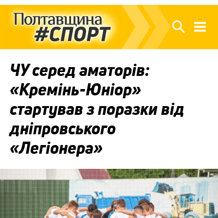
ЧУ серед аматорів:
«Кремінь-Юніор»
стартував з поразки від
дніпровського
«Легіонера»