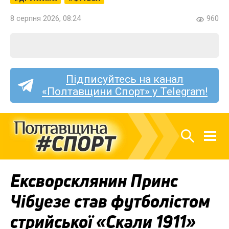
8 серпня 2026, 08:24
960
Підписуйтесь на канал
«Полтавщини Спорт» у Telegram!
Ексворсклянин Принс
Чібуезе став футболістом
стрийської «Скали 1911»