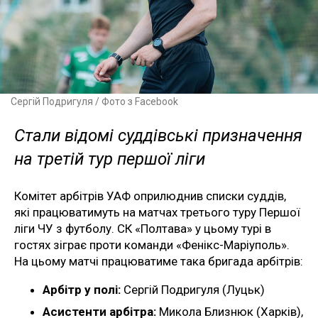
Сергій Подригуля / Фото з Facebook
Стали відомі суддівські призначення
на третій тур першої ліги
Комітет арбітрів УАФ оприлюднив списки суддів,
які працюватимуть на матчах третього туру Першої
ліги ЧУ з футболу. СК «Полтава» у цьому турі в
гостях зіграє проти команди «Фенікс-Маріуполь».
На цьому матчі працюватиме така бригада арбітрів:
Арбітр у полі:
Сергій Подригуля (Луцьк)
Асистенти арбітра:
Микола Близнюк (Харків),