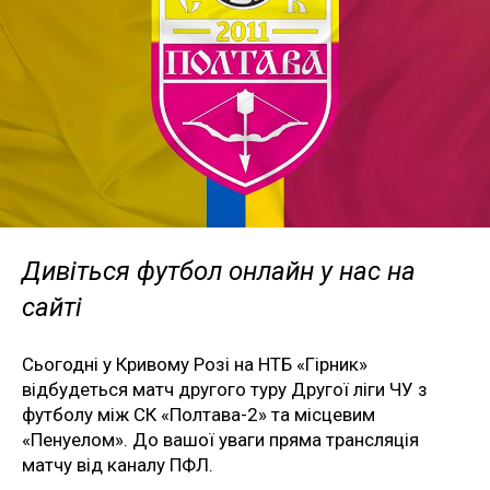
Дивіться футбол онлайн у нас на
сайті
Сьогодні у Кривому Розі на НТБ «Гірник»
відбудеться матч другого туру Другої ліги ЧУ з
футболу між СК «Полтава-2» та місцевим
«Пенуелом». До вашої уваги пряма трансляція
матчу від каналу ПФЛ.