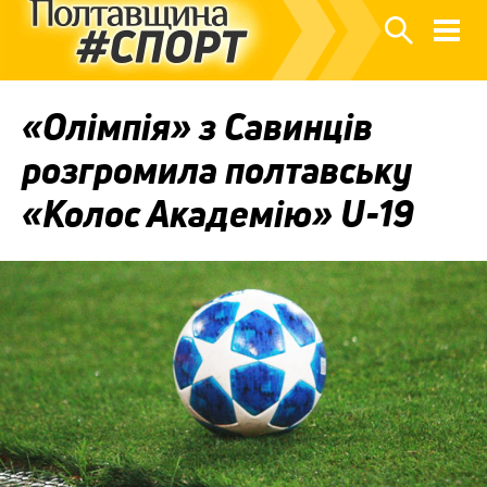
«Олімпія» з Савинців
розгромила полтавську
«Колос Академію» U-19