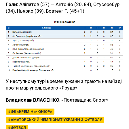
Голи:
Аліпатов (57) — Антоніо (20, 84), Отусеребур
(34), Ньярко (39), Боатенг Г. (45+1).
У наступному турі кременчужани зіграють на виїзді
проти маріупольського «Яруда».
Владислав ВЛАСЕНКО
, «Полтавщина Спорт»
ФК «КРЕМІНЬ-ЮНІОР»
АМАТОРСЬКИЙ ЧЕМПІОНАТ УКРАЇНИ З ФУТБОЛУ
ФУТБОЛ