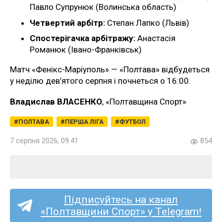
Павло Супрунюк (Волинська область)
Четвертий арбітр:
Степан Лапко (Львів)
Спостерігачка арбітражу:
Анастасія
Романюк (Івано-Франківськ)
Матч «Фенікс-Маріуполь» — «Полтава» відбудеться
у неділю дев’ятого серпня і почнеться о 16:00.
Владислав ВЛАСЕНКО
, «Полтавщина Спорт»
ПОЛТАВА
ПЕРША ЛІГА
ФУТБОЛ
7 серпня 2026, 09:41
854
Підписуйтесь на канал
«Полтавщини Спорт» у Telegram!