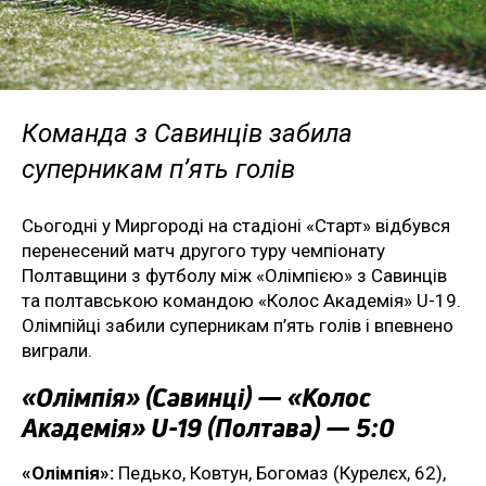
Команда з Савинців забила
суперникам п’ять голів
Сьогодні у Миргороді на стадіоні «Старт» відбувся
перенесений матч другого туру чемпіонату
Полтавщини з футболу між «Олімпією» з Савинців
та полтавською командою «Колос Академія» U-19.
Олімпійці забили суперникам п’ять голів і впевнено
виграли.
«Олімпія» (Савинці) — «Колос
Академія» U-19 (Полтава) — 5:0
«Олімпія»:
Педько, Ковтун, Богомаз (Курелєх, 62),