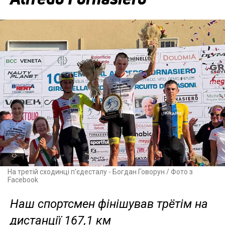
На третій сходинці п'єдесталу - Богдан Говорун / Фото з
Facebook
Наш спортсмен фінішував трётім на
дистанції 167,1 км