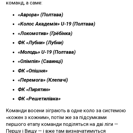
команд, а саме:
«Аврора» (Полтава)
«Колос Академія» U-19 (Полтава)
«Локомотив» (Грёбінка)
ФК «Лубни» (Лубни)
«Молодь» U-19 (Полтава)
«Олімпія» (Савинці)
ФК «Опішня»
«Перемога» (Клепачі)
ФК «Пирятин»
ФК «Решетилівка»
Команди восени зіграють в одне коло за системою
«кожен з кожним», потім же за підсумками
першого етапу команди поділяться на дві ліги —
Першу і Вищу — і вже там визначатимуться