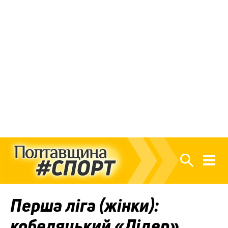
Перша ліга (жінки):
кобеляцький «Лідер»