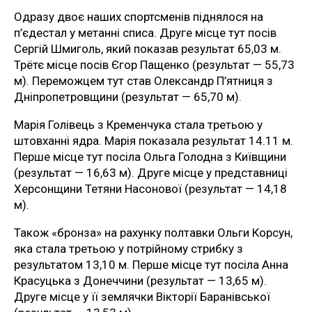
Одразу двоє наших спортсменів піднялося на
п’єдестал у метанні списа. Друге місце тут посів
Сергій Шмиголь, який показав результат 65,03 м.
Трётє місце посів Єгор Пащенко (результат — 55,73
м). Переможцем тут став Олександр П’ятниця з
Дніпропетровщини (результат — 65,70 м).
Марія Голівець з Кременчука стала третьою у
штовханні ядра. Марія показала результат 14.11 м.
Перше місце тут посіла Ольга Голодна з Київщини
(результат — 16,63 м). Друге місце у представниці
Херсонщини Тетяни Насонової (результат — 14,18
м).
Також «бронза» на рахунку полтавки Ольги Корсун,
яка стала третьою у потрійному стрибку з
результатом 13,10 м. Перше місце тут посіла Анна
Красуцька з Донеччини (результат — 13,65 м).
Друге місце у її землячки Вікторії Баранівської