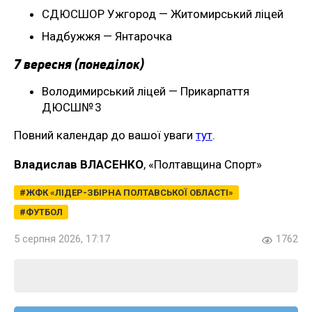
СДЮСШОР Ужгород — Житомирський ліцей
Надбужжя — Янтарочка
7 вересня (понеділок)
Володимирський ліцей — Прикарпаття
ДЮСШ№ 3
Повний календар до вашої уваги
тут
.
Владислав ВЛАСЕНКО
, «Полтавщина Спорт»
ЖФК «ЛІДЕР-ЗБІРНА ПОЛТАВСЬКОЇ ОБЛАСТІ»
ФУТБОЛ
5 серпня 2026, 17:17
1762