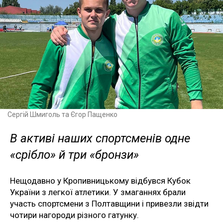
Сергій Шмиголь та Єгор Пащенко
В активі наших спортсменів одне
«срібло» й три «бронзи»
Нещодавно у Кропивницькому відбувся Кубок
України з легкої атлетики. У змаганнях брали
участь спортсмени з Полтавщини і привезли звідти
чотири нагороди різного гатунку.