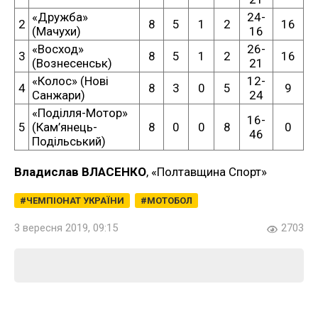
«Дружба»
24-
2
8
5
1
2
16
(Мачухи)
16
«Восход»
26-
3
8
5
1
2
16
(Вознесенськ)
21
«Колос» (Нові
12-
4
8
3
0
5
9
Санжари)
24
«Поділля-Мотор»
16-
5
(Кам’янець-
8
0
0
8
0
46
Подільський)
Владислав ВЛАСЕНКО
, «Полтавщина Спорт»
ЧЕМПІОНАТ УКРАЇНИ
МОТОБОЛ
3 вересня 2019, 09:15
2703