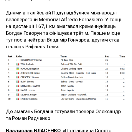
Днями в італійській Падуї відбулися міжнародні
велоперегони Memorial Alfredo Fornasiero. У гонці
на дистанції 167,1 км змагався кремечнуківець
Богдан Говорун та фінішував трётім. Перше місце
тут посів нейтрал Владімір Гончаров, другим став
італієць Рафаель Телья.
До змагань Богдана готували тренери Олександр
та Роман Радченко.
Владислав ВЛАСЕНКО
, «Полтавщина Спорт»