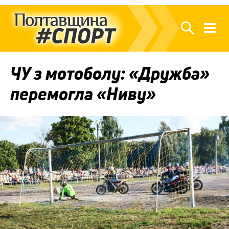
ЧУ з мотоболу: «Дружба»
перемогла «Ниву»