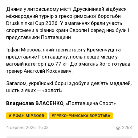
Днями у литовському місті Друскінінкай відбувся
міжнародний турнір з греко-римської боротьби
Druskininkai Cup 2026. У змаганнях брали участь
спортсмени з різних країн Європи і серед них були і
представники Полтавщини.
Ірфан Мірзоєв, який тренується у Кременчуці та
представляє Полтавщину, посів перше місце у
ваговій категорії до 77 кг. До змагань його готував
тренер Анатолій Коханевич.
Загалом, українські борці здобули дев’ять медалей,
шість з яких — «золоті».
Владислав ВЛАСЕНКО
, «Полтавщина Спорт»
ІРФАН МІРЗОЄВ
ГРЕКО-РИМСЬКА БОРОТЬБА
4 серпня 2026, 16:03
2268