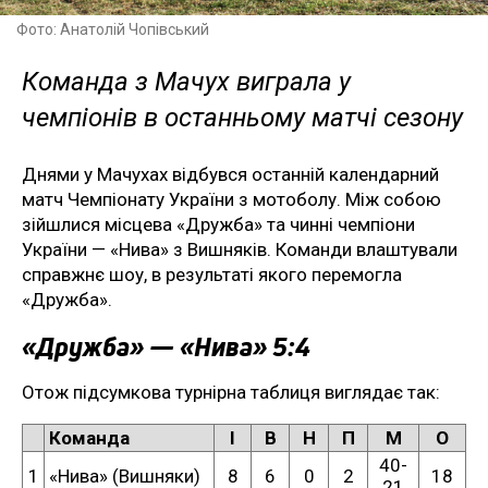
Фото: Анатолій Чопівський
Команда з Мачух виграла у
чемпіонів в останньому матчі сезону
Днями у Мачухах відбувся останній календарний
матч Чемпіонату України з мотоболу. Між собою
зійшлися місцева «Дружба» та чинні чемпіони
України — «Нива» з Вишняків. Команди влаштували
справжнє шоу, в результаті якого перемогла
«Дружба».
«Дружба» — «Нива» 5:4
Отож підсумкова турнірна таблиця виглядає так:
Команда
І
В
Н
П
М
О
40-
1
«Нива» (Вишняки)
8
6
0
2
18
21