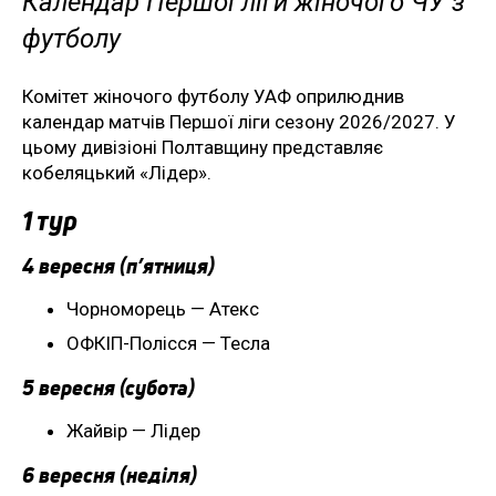
Календар Першої ліги жіночого ЧУ з
футболу
Комітет жіночого футболу УАФ оприлюднив
календар матчів Першої ліги сезону 2026/2027. У
цьому дивізіоні Полтавщину представляє
кобеляцький «Лідер».
1 тур
4 вересня (п’ятниця)
Чорноморець — Атекс
ОФКІП-Полісся — Тесла
5 вересня (субота)
Жайвір — Лідер
6 вересня (неділя)