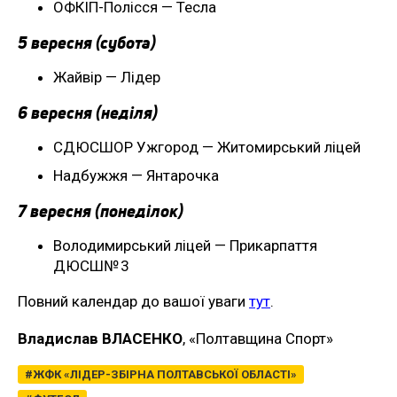
ОФКІП-Полісся — Тесла
5 вересня (субота)
Жайвір — Лідер
6 вересня (неділя)
СДЮСШОР Ужгород — Житомирський ліцей
Надбужжя — Янтарочка
7 вересня (понеділок)
Володимирський ліцей — Прикарпаття
ДЮСШ№ 3
Повний календар до вашої уваги
тут
.
Владислав ВЛАСЕНКО
, «Полтавщина Спорт»
ЖФК «ЛІДЕР-ЗБІРНА ПОЛТАВСЬКОЇ ОБЛАСТІ»