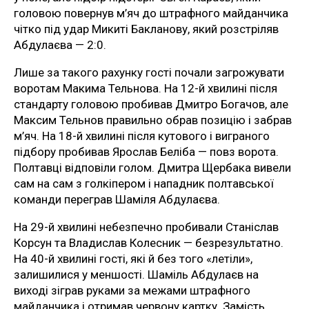
головою повернув м’яч до штрафного майданчика
чітко під удар Микиті Бакланову, який розстріляв
Абдулаєва — 2:0.
Лише за такого рахунку гості почали загрожувати
воротам Макима Тельнова. На 12-й хвилині після
стандарту головою пробивав Дмитро Богачов, але
Максим Тельнов правильно обрав позицію і забрав
м’яч. На 18-й хвилині після кутового і виграного
підбору пробивав Ярослав Беліба — повз ворота.
Полтавці відповіли голом. Дмитра Щербака вивели
сам на сам з голкіпером і нападник полтавської
команди переграв Шаміля Абдулаєва.
На 29-й хвилині небезпечно пробивали Станіслав
Корсун та Владислав Колесник — безрезультатно.
На 40-й хвилині гості, які й без того «летіли»,
залишилися у меншості. Шаміль Абдулаєв на
виході зіграв руками за межами штрафного
майданчика і отримав червону картку. Замість