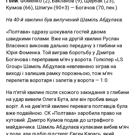
Голи:
Фоменко (2), Бакланов (9), Щербак (23),
Куімов (66), Шпигун (90+3) — Богачов (70, пен.).
На 40-й хвилині був вилучений Шаміль Абдулаєв.
«Полтава» одразу шокувала гостей двома
швидкими голами. Вже на другій хвилині Руслан
Власенко виконав дальню передачу з глибини на
Юрія Фоменка. Той виграв боротьбу у Дмитра
Богачова і переправив м’яч у ворота. Голкіпер «LS
Group» Шаміль Абдулаєв невпевнено зіграв на
виході і залишив рамку порожньою, тож м’яч
перелетів воротаря і залетів у ворота — 1:0.
На п’ятій хвилині після схожого закидання з глибини
на удар вивели Олега Бута, але він пробив вище
воріт. А на дев’ятій хвилині перевага полтавців була
вже подвійною. СК «Полтава» заробила право на
кутовий. Дмитро Куімов подав до штрафного
майданчика. Шаміль Абдулаєв кулаками вибив м’яч
у поле, але підбір підстеріг Євген Карась, який