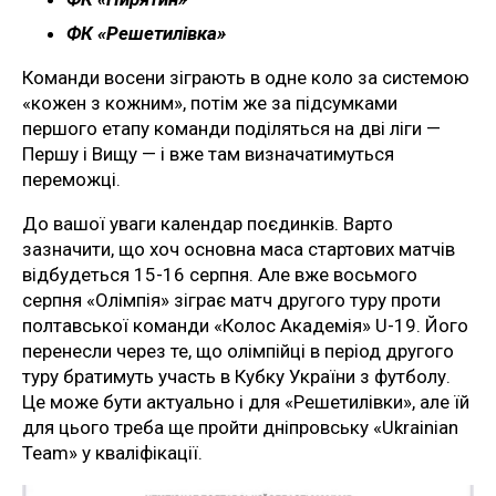
ФК «Решетилівка»
Команди восени зіграють в одне коло за системою
«кожен з кожним», потім же за підсумками
першого етапу команди поділяться на дві ліги —
Першу і Вищу — і вже там визначатимуться
переможці.
До вашої уваги календар поєдинків. Варто
зазначити, що хоч основна маса стартових матчів
відбудеться 15-16 серпня. Але вже восьмого
серпня «Олімпія» зіграє матч другого туру проти
полтавської команди «Колос Академія» U-19. Його
перенесли через те, що олімпійці в період другого
туру братимуть участь в Кубку України з футболу.
Це може бути актуально і для «Решетилівки», але їй
для цього треба ще пройти дніпровську «Ukrainian
Team» у кваліфікації.