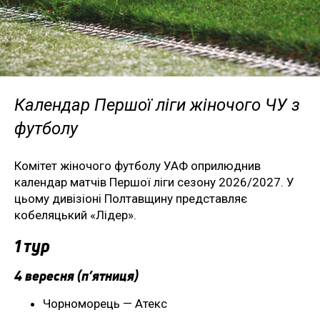
Календар Першої ліги жіночого ЧУ з
футболу
Комітет жіночого футболу УАФ оприлюднив
календар матчів Першої ліги сезону 2026/2027. У
цьому дивізіоні Полтавщину представляє
кобеляцький «Лідер».
1 тур
4 вересня (п’ятниця)
Чорноморець — Атекс