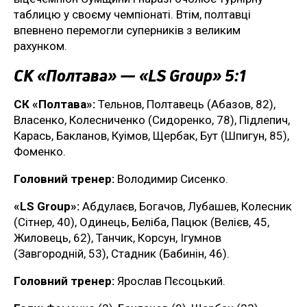
таблицю у своєму чемпіонаті. Втім, полтавці
впевнено перемогли суперників з великим
рахунком.
СК «Полтава» — «LS Group» 5:1
СК «Полтава»:
Тельнов, Полтавець (Абазов, 82),
Власенко, Колесниченко (Сидоренко, 78), Підлепич,
Карась, Бакланов, Куімов, Щербак, Бут (Шпигун, 85),
Фоменко.
Головний тренер:
Володимир Сисенко.
«LS Group»:
Абдулаєв, Богачов, Лубашев, Колесник
(Сітнер, 40), Одинець, Беліба, Пацюк (Велієв, 45,
Жиловець, 62), Танчик, Корсун, Ігумнов
(Завгородній, 53), Стадник (Бабинін, 46).
Головний тренер:
Ярослав Пєсоцький.