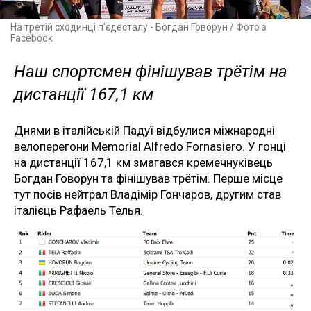
На третій сходинці п'єдесталу - Богдан Говорун / Фото з
Facebook
Наш спортсмен фінішував трётім на
дистанції 167,1 км
Днями в італійській Падуї відбулися міжнародні
велоперегони Memorial Alfredo Fornasiero. У гонці
на дистанції 167,1 км змагався кремечнуківець
Богдан Говорун та фінішував трётім. Перше місце
тут посів нейтрал Владімір Гончаров, другим став
італієць Рафаель Телья.