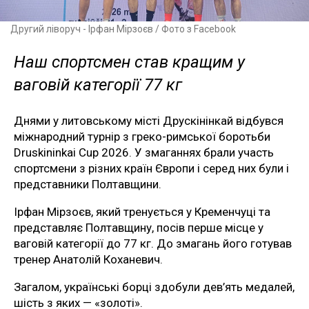
Другий ліворуч - Ірфан Мірзоєв / Фото з Facebook
Наш спортсмен став кращим у
ваговій категорії 77 кг
Днями у литовському місті Друскінінкай відбувся
міжнародний турнір з греко-римської боротьби
Druskininkai Cup 2026. У змаганнях брали участь
спортсмени з різних країн Європи і серед них були і
представники Полтавщини.
Ірфан Мірзоєв, який тренується у Кременчуці та
представляє Полтавщину, посів перше місце у
ваговій категорії до 77 кг. До змагань його готував
тренер Анатолій Коханевич.
Загалом, українські борці здобули дев’ять медалей,
шість з яких — «золоті».