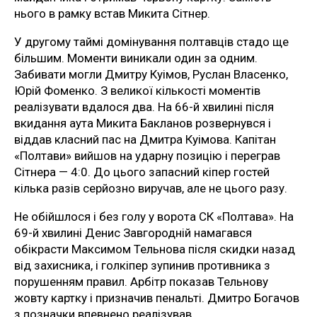
нього в рамку встав Микита Сітнер.
У другому таймі домінування полтавців стадо ще
більшим. Моменти виникали один за одним.
Забивати могли Дмитру Куімов, Руслан Власенко,
Юрій Фоменко. З великої кількості моментів
реалізувати вдалося два. На 66-й хвилині після
вкидання аута Микита Бакланов розвернувся і
віддав класний пас на Дмитра Куімова. Капітан
«Полтави» вийшов на ударну позицію і переграв
Сітнера — 4:0. До цього запасний кіпер гостей
кілька разів серйозно виручав, але не цього разу.
Не обійшлося і без голу у ворота СК «Полтава». На
69-й хвилині Денис Завгородній намагався
обікрасти Максимом Тельнова після скидки назад
від захисника, і голкіпер зупинив противника з
порушенням правил. Арбітр показав Тельнову
жовту картку і призначив пенальті. Дмитро Богачов
з позначки впевнено реалізував