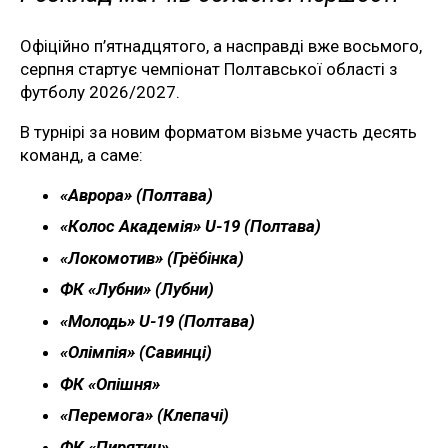
Офіційно п’ятнадцятого, а насправді вже восьмого,
серпня стартує чемпіонат Полтавської області з
футболу 2026/2027.
В турнірі за новим форматом візьме участь десять
команд, а саме:
«Аврора» (Полтава)
«Колос Академія» U-19 (Полтава)
«Локомотив» (Грёбінка)
ФК «Лубни» (Лубни)
«Молодь» U-19 (Полтава)
«Олімпія» (Савинці)
ФК «Опішня»
«Перемога» (Клепачі)
ФК «Пирятин»