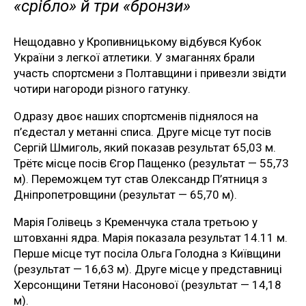
«срібло» й три «бронзи»
Нещодавно у Кропивницькому відбувся Кубок
України з легкої атлетики. У змаганнях брали
участь спортсмени з Полтавщини і привезли звідти
чотири нагороди різного гатунку.
Одразу двоє наших спортсменів піднялося на
п’єдестал у метанні списа. Друге місце тут посів
Сергій Шмиголь, який показав результат 65,03 м.
Трётє місце посів Єгор Пащенко (результат — 55,73
м). Переможцем тут став Олександр П’ятниця з
Дніпропетровщини (результат — 65,70 м).
Марія Голівець з Кременчука стала третьою у
штовханні ядра. Марія показала результат 14.11 м.
Перше місце тут посіла Ольга Голодна з Київщини
(результат — 16,63 м). Друге місце у представниці
Херсонщини Тетяни Насонової (результат — 14,18
м).