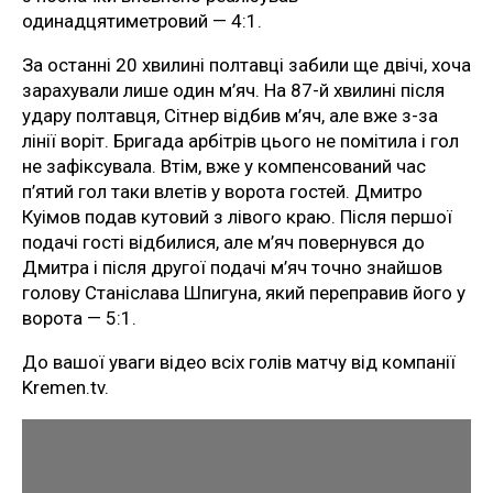
одинадцятиметровий — 4:1.
За останні 20 хвилині полтавці забили ще двічі, хоча
зарахували лише один м’яч. На 87-й хвилині після
удару полтавця, Сітнер відбив м’яч, але вже з-за
лінії воріт. Бригада арбітрів цього не помітила і гол
не зафіксувала. Втім, вже у компенсований час
п’ятий гол таки влетів у ворота гостей. Дмитро
Куімов подав кутовий з лівого краю. Після першої
подачі гості відбилися, але м’яч повернувся до
Дмитра і після другої подачі м’яч точно знайшов
голову Станіслава Шпигуна, який переправив його у
ворота — 5:1.
До вашої уваги відео всіх голів матчу від компанії
Kremen.tv.