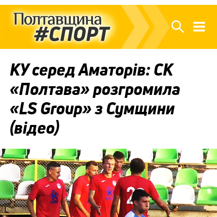
КУ серед Аматорів: СК
«Полтава» розгромила
«LS Group» з Сумщини
(відео)