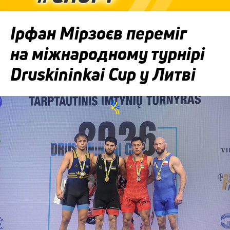
Ірфан Мірзоєв переміг
на міжнародному турнірі
Druskininkai Cup у Литві