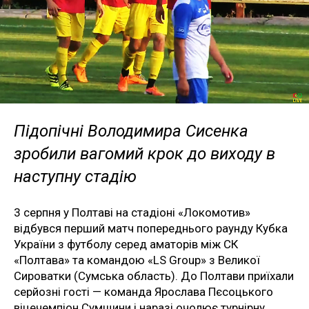
Підопічні Володимира Сисенка
зробили вагомий крок до виходу в
наступну стадію
3 серпня у Полтаві на стадіоні «Локомотив»
відбувся перший матч попереднього раунду Кубка
України з футболу серед аматорів між СК
«Полтава» та командою «LS Group» з Великої
Сироватки (Сумська область). До Полтави приїхали
серйозні гості — команда Ярослава Пєсоцького
віцечемпіон Сумщини і наразі очолює турнірну