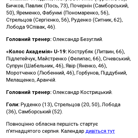
Бичков, Павлик (Пось, 73), Почернін (Самборський,
50), Яременко, Фабунмі (Пономаренко, 56),
Стрельцов (Сергієнко, 56), Руденко (Ситник, 62),
Лобода 9Співак, 46).
Головний тренер:
Олександр Безуглий.
«Колос Академія» U-19:
Кострубяк (Литвин, 66),
Підлетейчук, Майстренко (Фелипас, 66), Січевський,
Супрун (Шабельник, 46), Явір (Яненко, 46),
Моротченко (Любенний, 46), Горбунов, Піддубний,
Мелащенко, Аранчій.
Головний тренер:
Олександр Кострицький.
Голи:
Руденко (13), Стрельцов (20, 50), Лобода
(36), Самборський (52).
Повноцінно обласна першість стартує
п’ятнадцятого серпня. Календар
дивіться тут