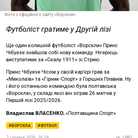
Фото з офіційного сайту «Ворскли»
Футболіст гратиме у Другій лізі
Ще один колишній футболіст «Ворскли» Принс
Чібуезе знайшов собі нову команду. Нігерієць
виступатиме за «Скалу 1911» зі Стрию.
Принс Чібуезе Чісом у своїй кар’єрі грав за
«Миколаїв» та «Гірник-Спорт» з Горішніх Плавнів. Ну
і його останньою командою була полтавська
«Ворскла», у складі якої він зіграв 26 матчів у
Першій лізі 2025/2026.
Владислав ВЛАСЕНКО
, «Полтавщина Спорт»
ВОРСКЛА
ФУТБОЛ
7 серпня 2026, 16:19
1480