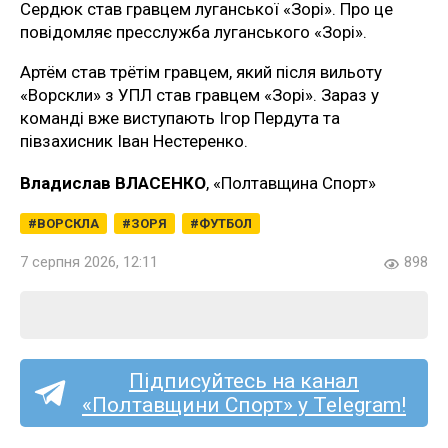
Сердюк став гравцем луганської «Зорі». Про це
повідомляє пресслужба луганського «Зорі».
Артём став трётім гравцем, який після вильоту
«Ворскли» з УПЛ став гравцем «Зорі». Зараз у
команді вже виступають Ігор Пердута та
півзахисник Іван Нестеренко.
Владислав ВЛАСЕНКО
, «Полтавщина Спорт»
ВОРСКЛА
ЗОРЯ
ФУТБОЛ
7 серпня 2026, 12:11
898
Підписуйтесь на канал
«Полтавщини Спорт» у Telegram!