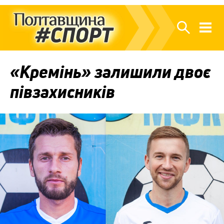
«Кремінь» залишили двоє
півзахисників