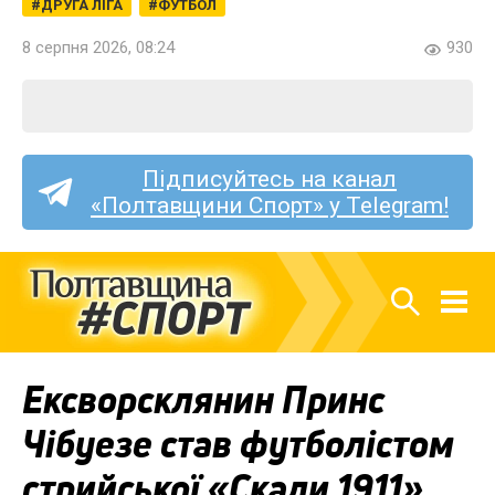
ДРУГА ЛІГА
ФУТБОЛ
8 серпня 2026, 08:24
930
Підписуйтесь на канал
«Полтавщини Спорт» у Telegram!
Ексворсклянин Принс
Чібуезе став футболістом
стрийської «Скали 1911»