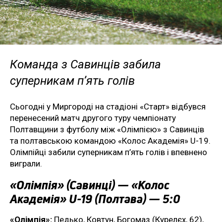
Команда з Савинців забила
суперникам п’ять голів
Сьогодні у Миргороді на стадіоні «Старт» відбувся
перенесений матч другого туру чемпіонату
Полтавщини з футболу між «Олімпією» з Савинців
та полтавською командою «Колос Академія» U-19.
Олімпійці забили суперникам п’ять голів і впевнено
виграли.
«Олімпія» (Савинці) — «Колос
Академія» U-19 (Полтава) — 5:0
«Олімпія»:
Педько, Ковтун, Богомаз (Курелєх, 62),