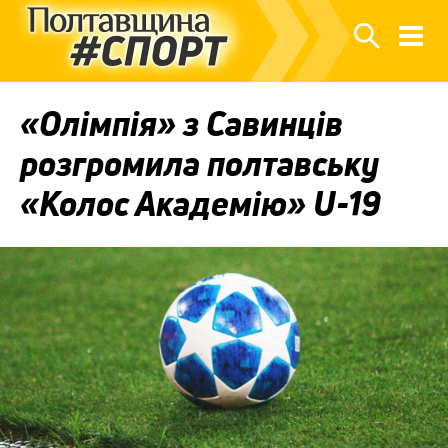
«Олімпія» з Савинців
розгромила полтавську
«Колос Академію» U-19