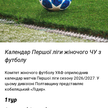
Календар Першої ліги жіночого ЧУ з
футболу
Комітет жіночого футболу УАФ оприлюднив
календар матчів Першої ліги сезону 2026/2027. У
цьому дивізіоні Полтавщину представляє
кобеляцький «Лідер».
1 тур