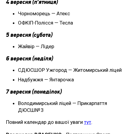
4 вересня (п’ятниця)
Чорноморець — Атекс
ОФКІП-Полісся — Тесла
5 вересня (субота)
Жайвір — Лідер
6 вересня (неділя)
СДЮСШОР Ужгород — Житомирський ліцей
Надбужжя — Янтарочка
7 вересня (понеділок)
Володимирський ліцей — Прикарпаття
ДЮСШ№ 3
Повний календар до вашої уваги
тут
.