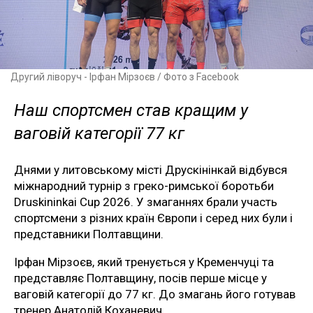
Другий ліворуч - Ірфан Мірзоєв / Фото з Facebook
Наш спортсмен став кращим у
ваговій категорії 77 кг
Днями у литовському місті Друскінінкай відбувся
міжнародний турнір з греко-римської боротьби
Druskininkai Cup 2026. У змаганнях брали участь
спортсмени з різних країн Європи і серед них були і
представники Полтавщини.
Ірфан Мірзоєв, який тренується у Кременчуці та
представляє Полтавщину, посів перше місце у
ваговій категорії до 77 кг. До змагань його готував
тренер Анатолій Коханевич.