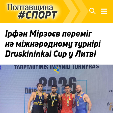
Ірфан Мірзоєв переміг
на міжнародному турнірі
Druskininkai Cup у Литві