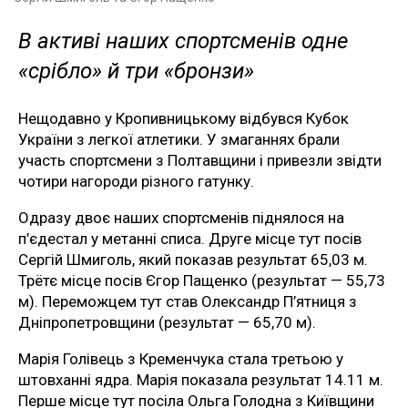
В активі наших спортсменів одне
«срібло» й три «бронзи»
Нещодавно у Кропивницькому відбувся Кубок
України з легкої атлетики. У змаганнях брали
участь спортсмени з Полтавщини і привезли звідти
чотири нагороди різного гатунку.
Одразу двоє наших спортсменів піднялося на
п’єдестал у метанні списа. Друге місце тут посів
Сергій Шмиголь, який показав результат 65,03 м.
Трётє місце посів Єгор Пащенко (результат — 55,73
м). Переможцем тут став Олександр П’ятниця з
Дніпропетровщини (результат — 65,70 м).
Марія Голівець з Кременчука стала третьою у
штовханні ядра. Марія показала результат 14.11 м.
Перше місце тут посіла Ольга Голодна з Київщини