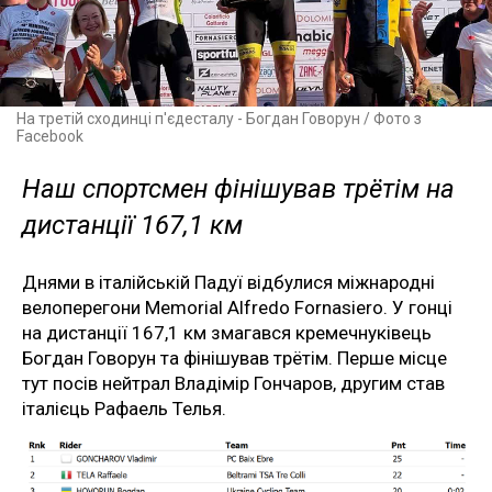
На третій сходинці п'єдесталу - Богдан Говорун / Фото з
Facebook
Наш спортсмен фінішував трётім на
дистанції 167,1 км
Днями в італійській Падуї відбулися міжнародні
велоперегони Memorial Alfredo Fornasiero. У гонці
на дистанції 167,1 км змагався кремечнуківець
Богдан Говорун та фінішував трётім. Перше місце
тут посів нейтрал Владімір Гончаров, другим став
італієць Рафаель Телья.