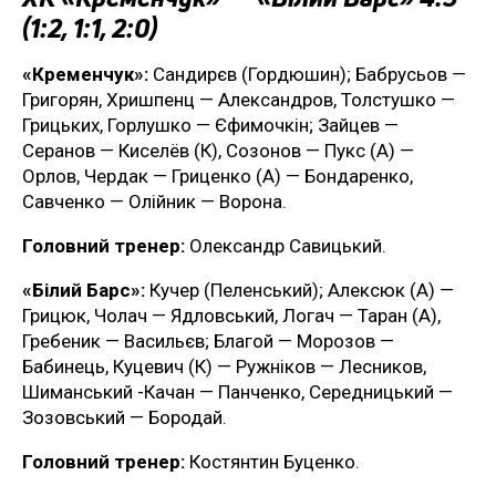
(1:2, 1:1, 2:0)
«Кременчук»:
Сандирєв (Гордюшин); Бабрусьов —
Григорян, Хришпенц — Александров, Толстушко —
Грицьких, Горлушко — Єфимочкін; Зайцев —
Серанов — Киселёв (К), Созонов — Пукс (А) —
Орлов, Чердак — Гриценко (А) — Бондаренко,
Савченко — Олійник — Ворона.
Головний тренер:
Олександр Савицький.
«Білий Барс»:
Кучер (Пеленський); Алексюк (А) —
Грицюк, Чолач — Ядловський, Логач — Таран (А),
Гребеник — Васильєв; Благой — Морозов —
Бабинець, Куцевич (К) — Ружніков — Лесников,
Шиманський -Качан — Панченко, Середницький —
Зозовський — Бородай.
Головний тренер:
Костянтин Буценко.