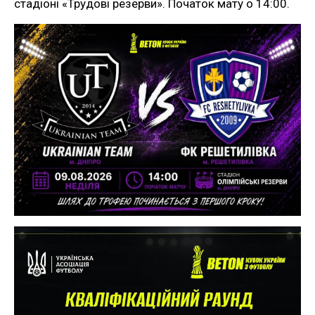
стадіоні «Трудові резерви». Початок мату о 14:00.