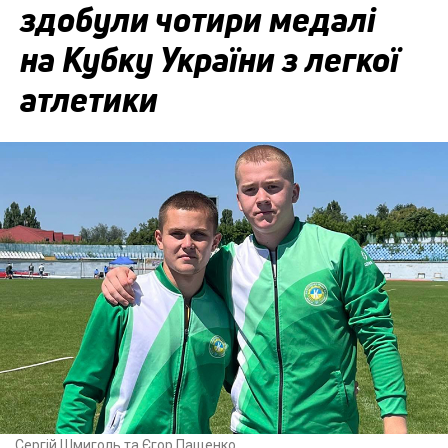
здобули чотири медалі
на Кубку України з легкої
атлетики
Сергій Шмиголь та Єгор Пащенко