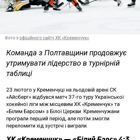
Фото з
офіційного сайту ХК «Кременчук»
Команда з Полтавщини продовжує
утримувати лідерство в турнірній
таблиці
23 лютого у Кременчуці на льодовій арені СК
«Айсберг» відбувся матч 37-го туру Української
хокейної ліги між місцевим ХК «Кременчук» та
«Білим Барсом» з Білої Церкви. Кременчужани
програли перший період, але потім змогли
переломити хід зустрічі і виграли.
ХК «Кременчук» — «Білий Барс» 4:3