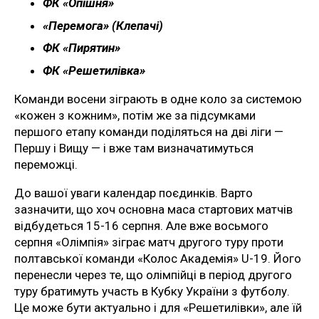
ФК «Опішня»
«Перемога» (Клепачі)
ФК «Пирятин»
ФК «Решетилівка»
Команди восени зіграють в одне коло за системою
«кожен з кожним», потім же за підсумками
першого етапу команди поділяться на дві ліги —
Першу і Вищу — і вже там визначатимуться
переможці.
До вашої уваги календар поєдинків. Варто
зазначити, що хоч основна маса стартових матчів
відбудеться 15-16 серпня. Але вже восьмого
серпня «Олімпія» зіграє матч другого туру проти
полтавської команди «Колос Академія» U-19. Його
перенесли через те, що олімпійці в період другого
туру братимуть участь в Кубку України з футболу.
Це може бути актуально і для «Решетилівки», але їй