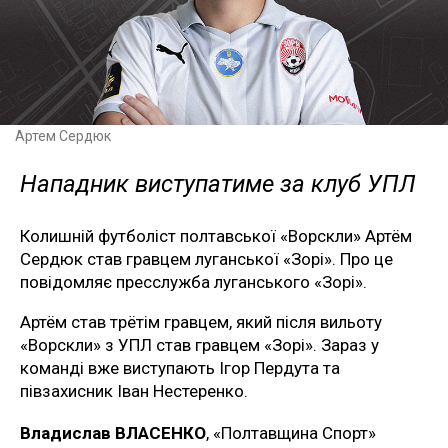
Артем Сердюк
Нападник виступатиме за клуб УПЛ
Колишній футболіст полтавської «Ворскли» Артём
Сердюк став гравцем луганської «Зорі». Про це
повідомляє пресслужба луганського «Зорі».
Артём став трётім гравцем, який після вильоту
«Ворскли» з УПЛ став гравцем «Зорі». Зараз у
команді вже виступають Ігор Пердута та
півзахисник Іван Нестеренко.
Владислав ВЛАСЕНКО
, «Полтавщина Спорт»