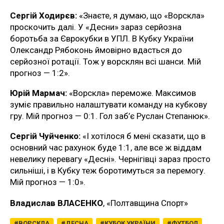
Сергій Ходирєв:
«Знаєте, я думаю, що «Ворскла»
проскочить далі. У «Десни» зараз серйозна
боротьба за Єврокубки в УПЛ. В Кубку України
Олександр Рябоконь ймовірно вдасться до
серйозної ротації. Тож у ворсклян всі шанси. Мій
прогноз — 1:2».
Юрій Мармач:
«Ворскла» переможе. Максимов
зуміє правильно налаштувати команду на кубкову
гру. Мій прогноз — 0:1. Гол заб’є Руслан Степанюк».
Сергій Чуйченко:
«І хотілося б мені сказати, що в
основний час рахунок буде 1:1, але все ж віддам
невелику перевагу «Десні». Чернігівці зараз просто
сильніші, і в Кубку теж боротимуться за перемогу.
Мій прогноз — 1:0».
Владислав ВЛАСЕНКО
, «Полтавщина Спорт»
ВОРСКЛА
ДЕСНА
КУБОК УКРАЇНИ
ФУТБОЛ