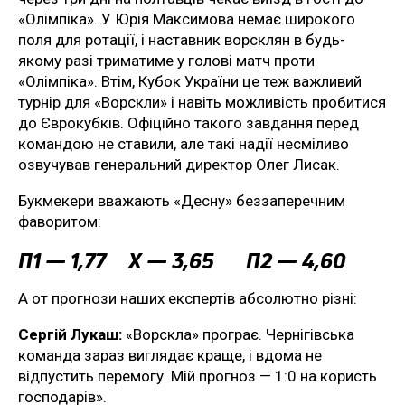
«Олімпіка». У Юрія Максимова немає широкого
поля для ротації, і наставник ворсклян в будь-
якому разі триматиме у голові матч проти
«Олімпіка». Втім, Кубок України це теж важливий
турнір для «Ворскли» і навіть можливість пробитися
до Єврокубків. Офіційно такого завдання перед
командою не ставили, але такі надії несміливо
озвучував генеральний директор Олег Лисак.
Букмекери вважають «Десну» беззаперечним
фаворитом:
П1 — 1,77 Х — 3,65 П2 — 4,60
А от прогнози наших експертів абсолютно різні:
Сергій Лукаш:
«Ворскла» програє. Чернігівська
команда зараз виглядає краще, і вдома не
відпустить перемогу. Мій прогноз — 1:0 на користь
господарів».