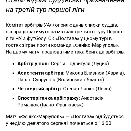
Стали відомі суддівські призначення
на третій тур першої ліги
Комітет арбітрів УАФ оприлюднив списки суддів,
які працюватимуть на матчах третього туру Першої
ліги ЧУ з футболу. СК «Полтава» у цьому турі в
гостях зіграє проти команди «Фенікс-Маріуполь».
На цьому матчі працюватиме така бригада арбітрів:
Арбітр у полі:
Сергій Подригуля (Луцьк)
Асистенти арбітра:
Микола Близнюк (Харків),
Павло Супрунюк (Волинська область)
Четвертий арбітр:
Степан Лапко (Львів)
Спостерігачка арбітражу:
Анастасія
Романюк (Івано-Франківськ)
Матч «Фенікс-Маріуполь» — «Полтава» відбудеться
у неділю дев’ятого серпня і почнеться о 16:00.