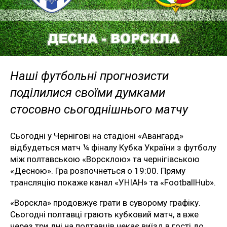
Наші футбольні прогнозисти
поділилися своїми думками
стосовно сьогоднішнього матчу
Сьогодні у Чернігові на стадіоні «Авангард»
відбудеться матч ¼ фіналу Кубка України з футболу
між полтавською «Ворсклою» та чернігівською
«Десною». Гра розпочнеться о 19:00. Пряму
трансляцію покаже канал «УНІАН» та «FootballHub».
«Ворскла» продовжує грати в суворому графіку.
Сьогодні полтавці грають кубковий матч, а вже
через три дні на полтавців чекає виїзд в гості до