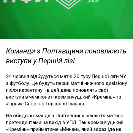
Команди з Полтавщини поновлюють
виступи у Першій лізі
24 червня відбудуться матчі 20 туру Першої ліги ЧУ
з футболу. Це будуть перші матчі нижчого дивізіону
після карантину, і в цей день поновлять свої
виступи в чемпіонаті кременчуцький «Кремінь» та
«Гірник-Спорт» з Горішніх Плавнів.
На обидві команди з Полтавщини чекають матчі з
претендентами на вихід в УПЛ. Так кременчуцький
«Кремінь» прийматиме «Минай», який зараз іде на