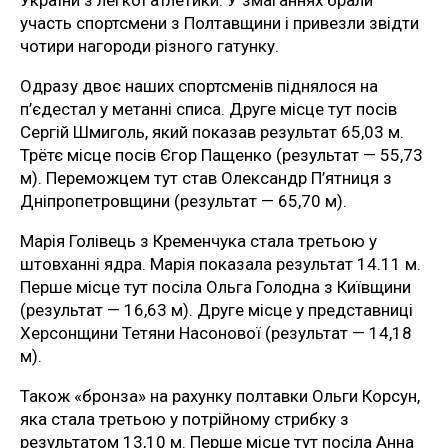
України з легкої атлетики. У змаганнях брали
участь спортсмени з Полтавщини і привезли звідти
чотири нагороди різного гатунку.
Одразу двоє наших спортсменів піднялося на
п’єдестал у метанні списа. Друге місце тут посів
Сергій Шмиголь, який показав результат 65,03 м.
Трётє місце посів Єгор Пащенко (результат — 55,73
м). Переможцем тут став Олександр П’ятниця з
Дніпропетровщини (результат — 65,70 м).
Марія Голівець з Кременчука стала третьою у
штовханні ядра. Марія показала результат 14.11 м.
Перше місце тут посіла Ольга Голодна з Київщини
(результат — 16,63 м). Друге місце у представниці
Херсонщини Тетяни Насонової (результат — 14,18
м).
Також «бронза» на рахунку полтавки Ольги Корсун,
яка стала третьою у потрійному стрибку з
результатом 13,10 м. Перше місце тут посіла Анна