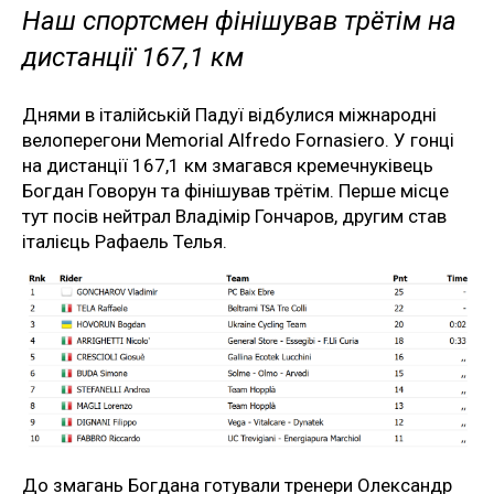
Наш спортсмен фінішував трётім на
дистанції 167,1 км
Днями в італійській Падуї відбулися міжнародні
велоперегони Memorial Alfredo Fornasiero. У гонці
на дистанції 167,1 км змагався кремечнуківець
Богдан Говорун та фінішував трётім. Перше місце
тут посів нейтрал Владімір Гончаров, другим став
італієць Рафаель Телья.
До змагань Богдана готували тренери Олександр