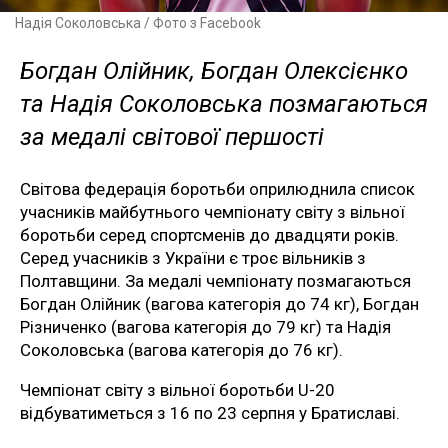
Надія Соколовська / Фото з Facebook
Богдан Олійник, Богдан Олексієнко
та Надія Соколовська позмагаються
за медалі світової першості
Світова федерація боротьби оприлюднила список
учасників майбутнього чемпіонату світу з вільної
боротьби серед спортсменів до двадцяти років.
Серед учасників з України є троє вільників з
Полтавщини. За медалі чемпіонату позмагаються
Богдан Олійник (вагова категорія до 74 кг), Богдан
Різниченко (вагова категорія до 79 кг) та Надія
Соколовська (вагова категорія до 76 кг).
Чемпіонат світу з вільної боротьби U-20
відбуватиметься з 16 по 23 серпня у Братиславі.