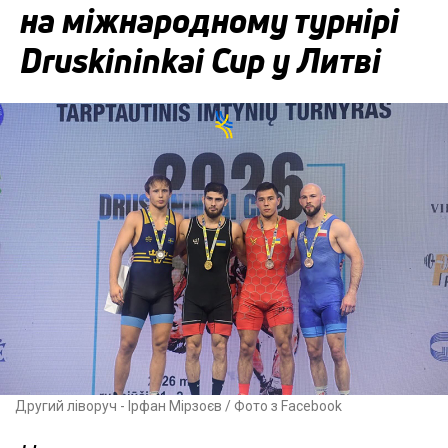
на міжнародному турнірі
Druskininkai Cup у Литві
Другий ліворуч - Ірфан Мірзоєв / Фото з Facebook