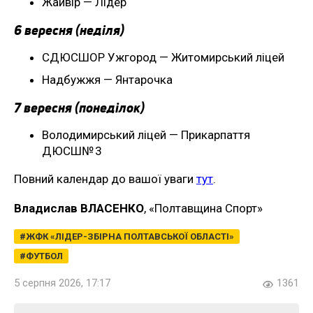
Жайвір — Лідер
6 вересня (неділя)
СДЮСШОР Ужгород — Житомирський ліцей
Надбужжя — Янтарочка
7 вересня (понеділок)
Володимирський ліцей — Прикарпаття
ДЮСШ№ 3
Повний календар до вашої уваги
тут
.
Владислав ВЛАСЕНКО
, «Полтавщина Спорт»
ЖФК «ЛІДЕР-ЗБІРНА ПОЛТАВСЬКОЇ ОБЛАСТІ»
ФУТБОЛ
5 серпня 2026, 17:17
1361