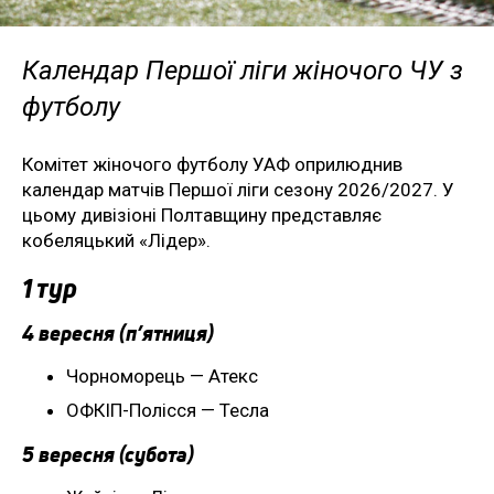
Календар Першої ліги жіночого ЧУ з
футболу
Комітет жіночого футболу УАФ оприлюднив
календар матчів Першої ліги сезону 2026/2027. У
цьому дивізіоні Полтавщину представляє
кобеляцький «Лідер».
1 тур
4 вересня (п’ятниця)
Чорноморець — Атекс
ОФКІП-Полісся — Тесла
5 вересня (субота)