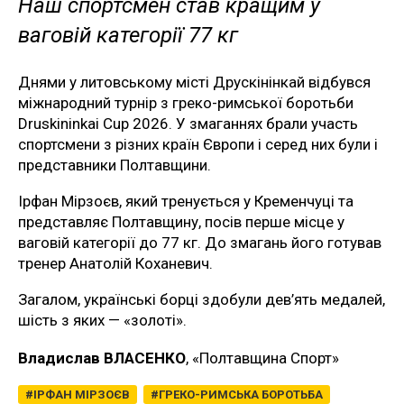
Наш спортсмен став кращим у
ваговій категорії 77 кг
Днями у литовському місті Друскінінкай відбувся
міжнародний турнір з греко-римської боротьби
Druskininkai Cup 2026. У змаганнях брали участь
спортсмени з різних країн Європи і серед них були і
представники Полтавщини.
Ірфан Мірзоєв, який тренується у Кременчуці та
представляє Полтавщину, посів перше місце у
ваговій категорії до 77 кг. До змагань його готував
тренер Анатолій Коханевич.
Загалом, українські борці здобули дев’ять медалей,
шість з яких — «золоті».
Владислав ВЛАСЕНКО
, «Полтавщина Спорт»
ІРФАН МІРЗОЄВ
ГРЕКО-РИМСЬКА БОРОТЬБА