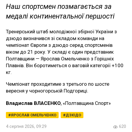
Наш спортсмен позмагається за
медалі континентальної першості
Тренерський штаб молодіжної збірної України з
дзюдо визначився зі складом команди на
чемпіонат Європи з дзюдо серед спортсменів
віком до 21 року. У складі є один представник
Полтавщини — Ярослав Омельченко з Горішніх
Плавнів. Він боротиметься о ваговій категорії +100
кг.
Чемпіонат проходитиме з третього по шосте
вересня у чорногорській Подгориці.
Владислав ВЛАСЕНКО
, «Полтавщина Спорт»
ЯРОСЛАВ ОМЕЛЬЧЕНКО
ДЗЮДО
4 серпня 2026, 09:29
620