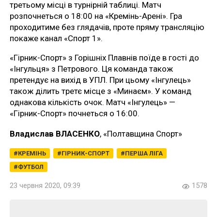
третьому місці в турнірній таблиці. Матч
розпочнеться о 18:00 на «Кремінь-Арені». Гра
проходитиме без глядачів, проте пряму трансляцію
покаже канал «Спорт 1».
«Гірник-Спорт» з Горішніх Плавнів поїде в гості до
«Інгульця» з Петрового. Ця команда також
претендує на вихід в УПЛ. При цьому «Інгулець»
також ділить третє місце з «Минаєм». У команд
однакова кількість очок. Матч «Інгулець» —
«Гірник-Спорт» почнеться о 16:00.
Владислав ВЛАСЕНКО
, «Полтавщина Спорт»
КРЕМІНЬ
ГІРНИК-СПОРТ
ПЕРША ЛІГА
ФУТБОЛ
23 червня 2020, 09:39
1578