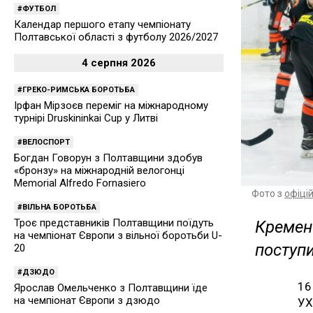
ФУТБОЛ
Календар першого етапу чемпіонату
Полтавської області з футболу 2026/2027
4 серпня 2026
ГРЕКО-РИМСЬКА БОРОТЬБА
Ірфан Мірзоєв переміг на міжнародному
турнірі Druskininkai Cup у Литві
ВЕЛОСПОРТ
Богдан Говорун з Полтавщини здобув
«бронзу» на міжнародній велогонці
Memorial Alfredo Fornasiero
Фото з
офіці
ВІЛЬНА БОРОТЬБА
Троє представників Полтавщини поїдуть
Кремен
на чемпіонат Європи з вільної боротьби U-
поступ
20
ДЗЮДО
16
Ярослав Омельченко з Полтавщини їде
на чемпіонат Європи з дзюдо
УХ