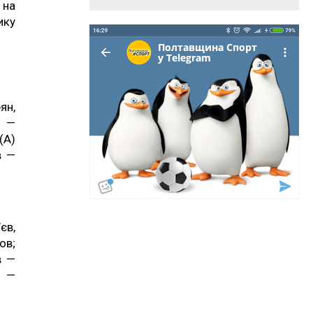
 на
ику
ян,
й —
(А)
в —
єв,
ов;
в —
в —