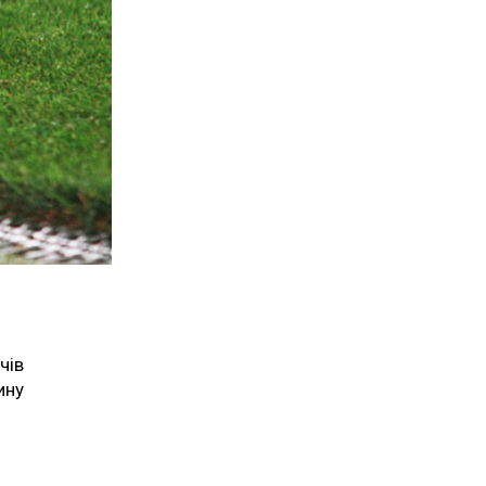
чів
ину