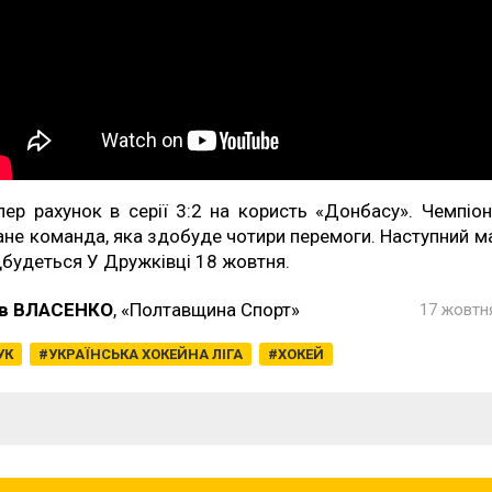
пер рахунок в серії 3:2 на користь «Донбасу». Чемпіо
ане команда, яка здобуде чотири перемоги. Наступний м
дбудеться У Дружківці 18 жовтня.
в ВЛАСЕНКО
, «Полтавщина Спорт»
17 жовтня
УК
УКРАЇНСЬКА ХОКЕЙНА ЛІГА
ХОКЕЙ