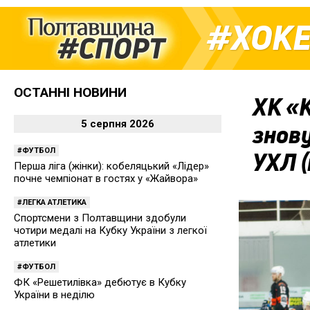
ХОК
ОСТАННІ НОВИНИ
ХК «
5 серпня 2026
знову
ФУТБОЛ
УХЛ (
Перша ліга (жінки): кобеляцький «Лідер»
почне чемпіонат в гостях у «Жайвора»
ЛЕГКА АТЛЕТИКА
Спортсмени з Полтавщини здобули
чотири медалі на Кубку України з легкої
атлетики
ФУТБОЛ
ФК «Решетилівка» дебютує в Кубку
України в неділю