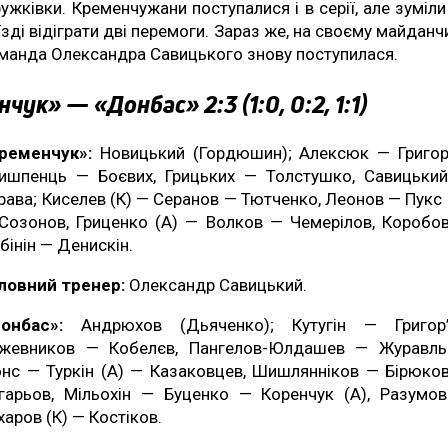
ужківки. Кременчужани поступалися і в серії, але зуміли
їзді відіграти дві перемоги. Зараз же, на своєму майданч
манда Олександра Савицького знову поступилася.
чук» — «Донбас» 2:3 (1:0, 0:2, 1:1)
ременчук»:
Новицький (Гордюшин); Алексюк — Григор
ишпенць — Боєвих, Грицьких — Толстушко, Савицьки
рава; Киселев (К) — Серанов — Тютченко, Леонов — Пукс 
Созонов, Гриценко (А) — Волков — Чемерілов, Коробо
бінін — Денискін.
ловний тренер:
Олександр Савицький.
онбас»:
Андрюхов (Дьяченко); Кутугін — Григор’
жевников — Кобелєв, Пангелов-Юлдашев — Журавль
нс — Туркін (А) — Казаковцев, Шишлянніков — Бірюко
гарьов, Мільохін — Буценко — Коренчук (А), Разумо
харов (К) — Костіков.