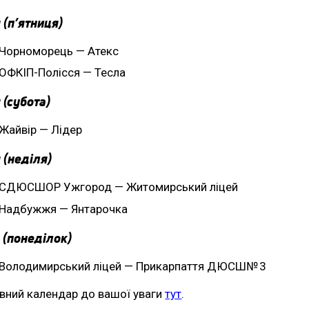
 (п’ятниця)
Чорноморець — Атекс
ОФКІП-Полісся — Тесла
 (субота)
Жайвір — Лідер
 (неділя)
СДЮСШОР Ужгород — Житомирський ліцей
Надбужжя — Янтарочка
 (понеділок)
Володимирський ліцей — Прикарпаття ДЮСШ№ 3
вний календар до вашої уваги
тут
.