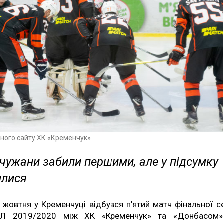
йного сайту ХК «Кременчук»
чужани забили першими, але у підсумку
илися
 жовтня у Кременчуці відбувся п’ятий матч фінальної се
Л 2019/2020 між ХК «Кременчук» та «Донбасом