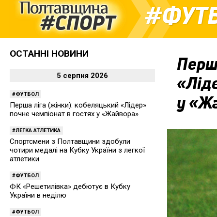
ФУТ
ОСТАННІ НОВИНИ
Перша
5 серпня 2026
«Ліде
ФУТБОЛ
у «Ж
Перша ліга (жінки): кобеляцький «Лідер»
почне чемпіонат в гостях у «Жайвора»
ЛЕГКА АТЛЕТИКА
Спортсмени з Полтавщини здобули
чотири медалі на Кубку України з легкої
атлетики
ФУТБОЛ
ФК «Решетилівка» дебютує в Кубку
України в неділю
ФУТБОЛ