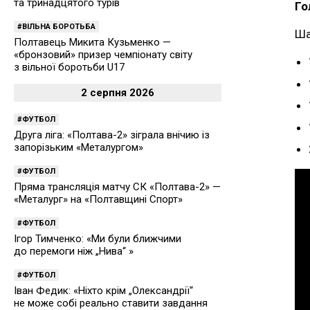
та тринадцятого турів
Го
ВІЛЬНА БОРОТЬБА
Ша
Полтавець Микита Кузьменко —
«бронзовий» призер чемпіонату світу
з вільної боротьби U17
2 серпня 2026
ФУТБОЛ
Друга ліга: «Полтава-2» зіграла внічию із
запорізьким «Металургом»
ФУТБОЛ
Пряма трансляція матчу СК «Полтава-2» —
«Металург» на «Полтавщині Спорт»
ФУТБОЛ
Ігор Тимченко: «Ми були ближчими
до перемоги ніж „Нива“ »
ФУТБОЛ
Іван Федик: «Ніхто крім „Олександрії“
не може собі реально ставити завдання