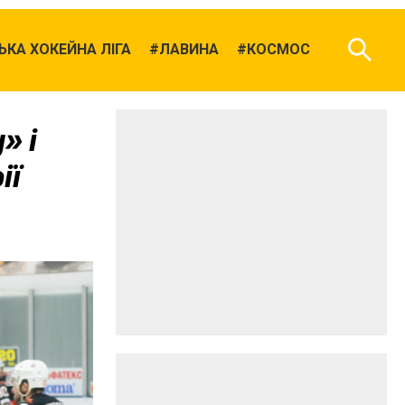
КА ХОКЕЙНА ЛІГА
ЛАВИНА
КОСМОС
» і
ії