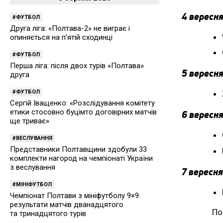
4 вересня
ФУТБОЛ
Друга ліга: «Полтава-2» не виграє і
опиняється на п’ятій сходинці
ФУТБОЛ
Перша ліга: після двох турів «Полтава»
5 вересня
друга
ФУТБОЛ
Сергій Іващенко: «Розслідування комітету
етики стосовно буцімто договірних матчів
6 вересня
ще триває»
ВЕСЛУВАННЯ
Представники Полтавщини здобули 33
комплекти нагород на чемпіонаті України
з веслування
7 вересня
МІНІФУТБОЛ
Чемпіонат Полтави з мініфутболу 9×9:
результати матчів дванадцятого
По
та тринадцятого турів