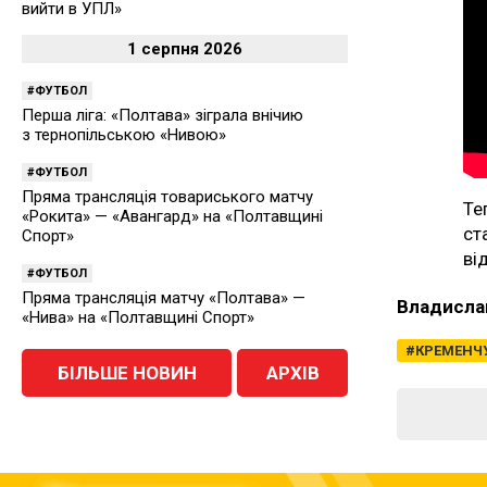
вийти в УПЛ»
1 серпня 2026
ФУТБОЛ
Перша ліга: «Полтава» зіграла внічию
з тернопільською «Нивою»
ФУТБОЛ
Пряма трансляція товариського матчу
Те
«Рокита» — «Авангард» на «Полтавщині
ст
Спорт»
ві
ФУТБОЛ
Пряма трансляція матчу «Полтава» —
Владисла
«Нива» на «Полтавщині Спорт»
КРЕМЕНЧ
БІЛЬШЕ НОВИН
АРХІВ