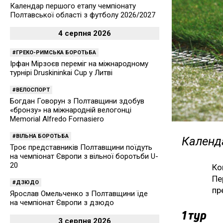
Календар першого етапу чемпіонату
Полтавської області з футболу 2026/2027
4 серпня 2026
ГРЕКО-РИМСЬКА БОРОТЬБА
Ірфан Мірзоєв переміг на міжнародному
турнірі Druskininkai Cup у Литві
ВЕЛОСПОРТ
Богдан Говорун з Полтавщини здобув
«бронзу» на міжнародній велогонці
Memorial Alfredo Fornasiero
ВІЛЬНА БОРОТЬБА
Календа
Троє представників Полтавщини поїдуть
на чемпіонат Європи з вільної боротьби U-
20
Ко
Пе
ДЗЮДО
пр
Ярослав Омельченко з Полтавщини їде
на чемпіонат Європи з дзюдо
1 тур
3 серпня 2026