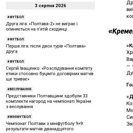
Др
3 серпня 2026
ви
ко
ФУТБОЛ
Друга ліга: «Полтава-2» не виграє і
«Кремен
опиняється на п’ятій сходинці
ФУТБОЛ
«К
Перша ліга: після двох турів «Полтава»
друга
Хр
Ва
ФУТБОЛ
— 
Сергій Іващенко: «Розслідування комітету
Ду
етики стосовно буцімто договірних матчів
ще триває»
Го
ВЕСЛУВАННЯ
Представники Полтавщини здобули 33
«Д
комплекти нагород на чемпіонаті України
Ко
з веслування
Мо
Си
МІНІФУТБОЛ
Чемпіонат Полтави з мініфутболу 9×9:
За
результати матчів дванадцятого