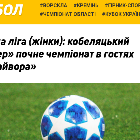
БОЛ
ВОРСКЛА
КРЕМІНЬ
ГІРНИК-СПО
ЧЕМПІОНАТ ОБЛАСТІ
КУБОК УКРАЇ
 ліга (жінки): кобеляцький
р» почне чемпіонат в гостях
айвора»