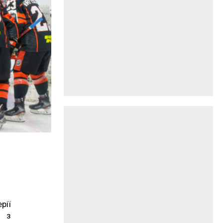
рії
» з