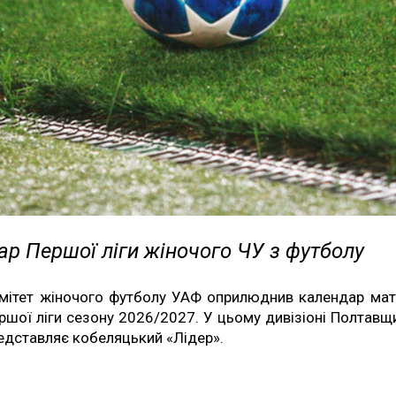
р Першої ліги жіночого ЧУ з футболу
мітет жіночого футболу УАФ оприлюднив календар мат
ршої ліги сезону 2026/2027. У цьому дивізіоні Полтавщ
едставляє кобеляцький «Лідер».