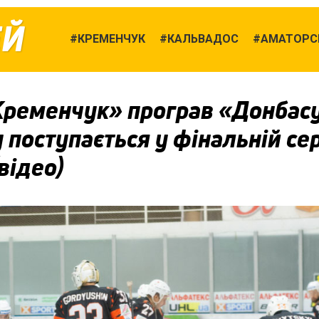
ЕЙ
КРЕМЕНЧУК
КАЛЬВАДОС
АМАТОРСЬ
Кременчук» програв «Донбасу
 поступається у фінальній сер
відео)