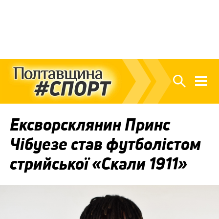
Ексворсклянин Принс
Чібуезе став футболістом
стрийської «Скали 1911»