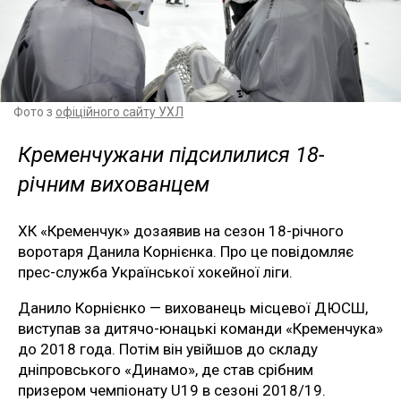
Фото з
офіційного сайту УХЛ
Кременчужани підсилилися 18-
річним вихованцем
ХК «Кременчук» дозаявив на сезон 18-річного
воротаря Данила Корнієнка. Про це повідомляє
прес-служба Української хокейної ліги.
Данило Корнієнко — вихованець місцевої ДЮСШ,
виступав за дитячо-юнацькі команди «Кременчука»
до 2018 года. Потім він увійшов до складу
дніпровського «Динамо», де став срібним
призером чемпіонату U19 в сезоні 2018/19.