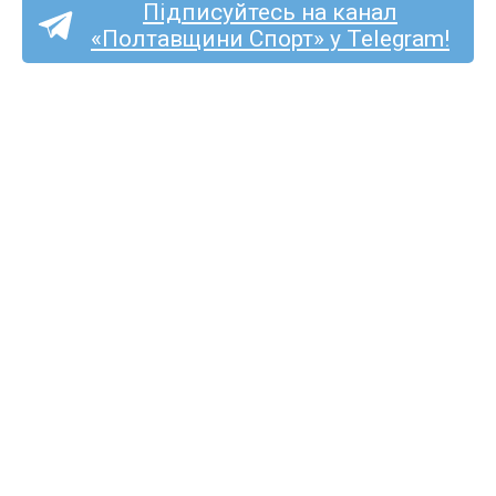
Підписуйтесь на канал
«Полтавщини Спорт» у Telegram!
Колишній ворсклянин
Артём Сердюк став
футболістом луганської
«Зорі»