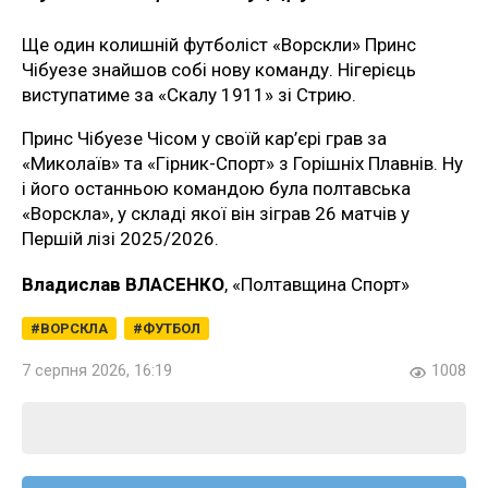
Ще один колишній футболіст «Ворскли» Принс
Чібуезе знайшов собі нову команду. Нігерієць
виступатиме за «Скалу 1911» зі Стрию.
Принс Чібуезе Чісом у своїй кар’єрі грав за
«Миколаїв» та «Гірник-Спорт» з Горішніх Плавнів. Ну
і його останньою командою була полтавська
«Ворскла», у складі якої він зіграв 26 матчів у
Першій лізі 2025/2026.
Владислав ВЛАСЕНКО
, «Полтавщина Спорт»
ВОРСКЛА
ФУТБОЛ
7 серпня 2026, 16:19
1008