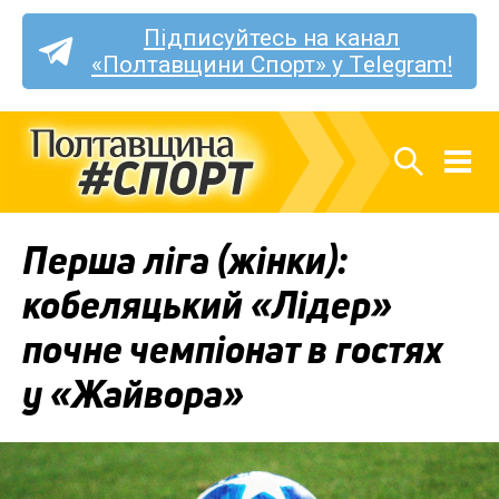
Підписуйтесь на канал
«Полтавщини Спорт» у Telegram!
Перша ліга (жінки):
кобеляцький «Лідер»
почне чемпіонат в гостях
у «Жайвора»