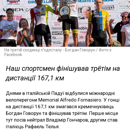
На третій сходинці п'єдесталу - Богдан Говорун / Фото з
Facebook
Наш спортсмен фінішував трётім на
дистанції 167,1 км
Днями в італійській Падуї відбулися міжнародні
велоперегони Memorial Alfredo Fornasiero. У гонці
на дистанції 167,1 км змагався кремечнуківець
Богдан Говорун та фінішував трётім. Перше місце
тут посів нейтрал Владімір Гончаров, другим став
італієць Рафаель Телья.