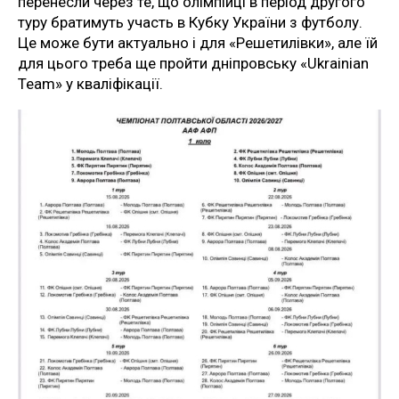
перенесли через те, що олімпійці в період другого
туру братимуть участь в Кубку України з футболу.
Це може бути актуально і для «Решетилівки», але їй
для цього треба ще пройти дніпровську «Ukrainian
Team» у кваліфікації.