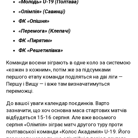
«Молодь» U-19 (Полтава)
«Олімпія» (Савинці)
ФК «Опішня»
«Перемога» (Клепачі)
ФК «Пирятин»
ФК «Решетилівка»
Команди восени зіграють в одне коло за системою
«кожен з кожним», потім же за підсумками
першого етапу команди поділяться на дві ліги —
Першу і Вищу — і вже там визначатимуться
переможці.
До вашої уваги календар поєдинків. Варто
зазначити, що хоч основна маса стартових матчів
відбудеться 15-16 серпня. Але вже восьмого
серпня «Олімпія» зіграє матч другого туру проти
полтавської команди «Колос Академія» U-19. Його