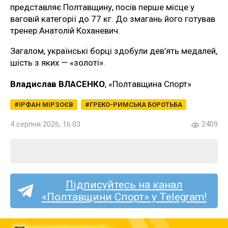
представляє Полтавщину, посів перше місце у
ваговій категорії до 77 кг. До змагань його готував
тренер Анатолій Коханевич.
Загалом, українські борці здобули дев’ять медалей,
шість з яких — «золоті».
Владислав ВЛАСЕНКО
, «Полтавщина Спорт»
ІРФАН МІРЗОЄВ
ГРЕКО-РИМСЬКА БОРОТЬБА
4 серпня 2026, 16:03
2409
Підписуйтесь на канал
«Полтавщини Спорт» у Telegram!