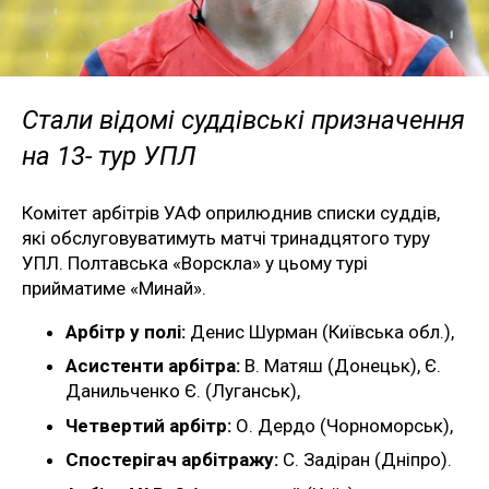
Стали відомі суддівські призначення
на 13- тур УПЛ
Комітет арбітрів УАФ оприлюднив списки суддів,
які обслуговуватимуть матчі тринадцятого туру
УПЛ. Полтавська «Ворскла» у цьому турі
прийматиме «Минай».
Арбітр у полі:
Денис Шурман (Київська обл.),
Асистенти арбітра:
В. Матяш (Донецьк), Є.
Данильченко Є. (Луганськ),
Четвертий арбітр:
О. Дердо (Чорноморськ),
Спостерігач арбітражу:
С. Задіран (Дніпро).