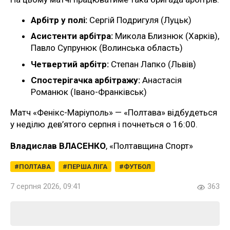
Арбітр у полі:
Сергій Подригуля (Луцьк)
Асистенти арбітра:
Микола Близнюк (Харків),
Павло Супрунюк (Волинська область)
Четвертий арбітр:
Степан Лапко (Львів)
Спостерігачка арбітражу:
Анастасія
Романюк (Івано-Франківськ)
Матч «Фенікс-Маріуполь» — «Полтава» відбудеться
у неділю дев’ятого серпня і почнеться о 16:00.
Владислав ВЛАСЕНКО
, «Полтавщина Спорт»
ПОЛТАВА
ПЕРША ЛІГА
ФУТБОЛ
7 серпня 2026, 09:41
363