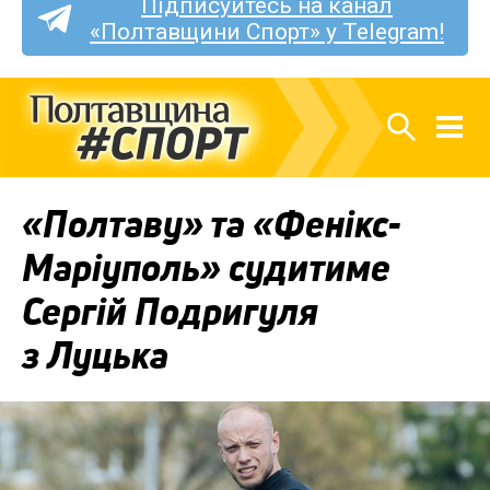
Підписуйтесь на канал
«Полтавщини Спорт» у Telegram!
«Полтаву» та «Фенікс-
Маріуполь» судитиме
Сергій Подригуля
з Луцька