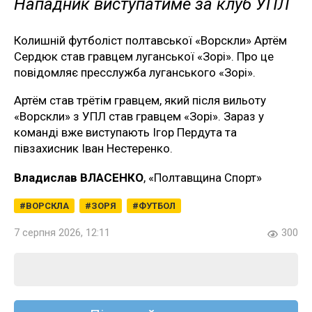
Нападник виступатиме за клуб УПЛ
Колишній футболіст полтавської «Ворскли» Артём
Сердюк став гравцем луганської «Зорі». Про це
повідомляє пресслужба луганського «Зорі».
Артём став трётім гравцем, який після вильоту
«Ворскли» з УПЛ став гравцем «Зорі». Зараз у
команді вже виступають Ігор Пердута та
півзахисник Іван Нестеренко.
Владислав ВЛАСЕНКО
, «Полтавщина Спорт»
ВОРСКЛА
ЗОРЯ
ФУТБОЛ
7 серпня 2026, 12:11
300