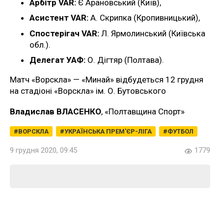
Арбітр VAR:
Є Арановський (Київ),
Асистент VAR:
А. Скрипка (Кропивницький),
Спостерігач VAR:
Л. Ярмолинський (Київська
обл.).
Делегат УАФ:
О. Дігтяр (Полтава).
Матч «Ворскла» — «Минай» відбудеться 12 грудня
на стадіоні «Ворскла» ім. О. Бутовського
Владислав ВЛАСЕНКО
, «Полтавщина Спорт»
ВОРСКЛА
УКРАЇНСЬКА ПРЕМ'ЄР-ЛІГА
ФУТБОЛ
9 грудня 2020, 09:45
1779