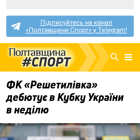
Підписуйтесь на канал
«Полтавщини Спорт» у Telegram!
ФК «Решетилівка»
дебютує в Кубку України
в неділю