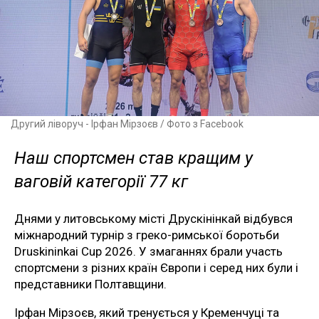
Другий ліворуч - Ірфан Мірзоєв / Фото з Facebook
Наш спортсмен став кращим у
ваговій категорії 77 кг
Днями у литовському місті Друскінінкай відбувся
міжнародний турнір з греко-римської боротьби
Druskininkai Cup 2026. У змаганнях брали участь
спортсмени з різних країн Європи і серед них були і
представники Полтавщини.
Ірфан Мірзоєв, який тренується у Кременчуці та