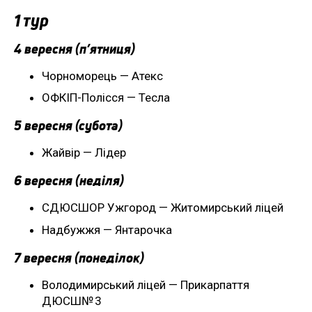
1 тур
4 вересня (п’ятниця)
Чорноморець — Атекс
ОФКІП-Полісся — Тесла
5 вересня (субота)
Жайвір — Лідер
6 вересня (неділя)
СДЮСШОР Ужгород — Житомирський ліцей
Надбужжя — Янтарочка
7 вересня (понеділок)
Володимирський ліцей — Прикарпаття
ДЮСШ№ 3