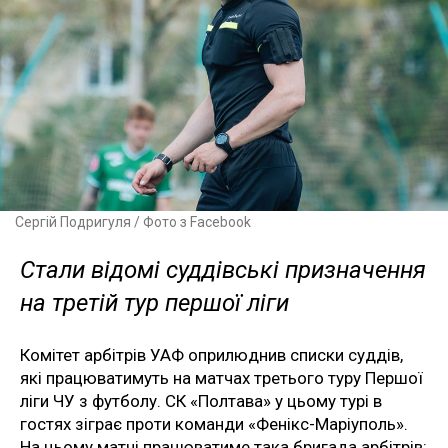
Сергій Подригуля / Фото з Facebook
Стали відомі суддівські призначення
на третій тур першої ліги
Комітет арбітрів УАФ оприлюднив списки суддів,
які працюватимуть на матчах третього туру Першої
ліги ЧУ з футболу. СК «Полтава» у цьому турі в
гостях зіграє проти команди «Фенікс-Маріуполь».
На цьому матчі працюватиме така бригада арбітрів: