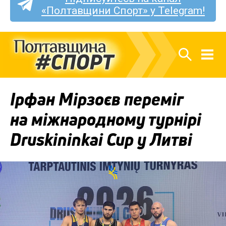
«Полтавщини Спорт» у Telegram!
Ірфан Мірзоєв переміг
на міжнародному турнірі
Druskininkai Cup у Литві