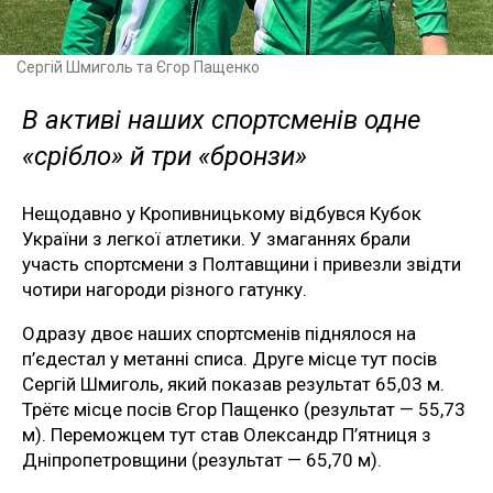
Сергій Шмиголь та Єгор Пащенко
В активі наших спортсменів одне
«срібло» й три «бронзи»
Нещодавно у Кропивницькому відбувся Кубок
України з легкої атлетики. У змаганнях брали
участь спортсмени з Полтавщини і привезли звідти
чотири нагороди різного гатунку.
Одразу двоє наших спортсменів піднялося на
п’єдестал у метанні списа. Друге місце тут посів
Сергій Шмиголь, який показав результат 65,03 м.
Трётє місце посів Єгор Пащенко (результат — 55,73
м). Переможцем тут став Олександр П’ятниця з
Дніпропетровщини (результат — 65,70 м).