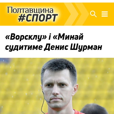
«Ворсклу» і «Минай
судитиме Денис Шурман