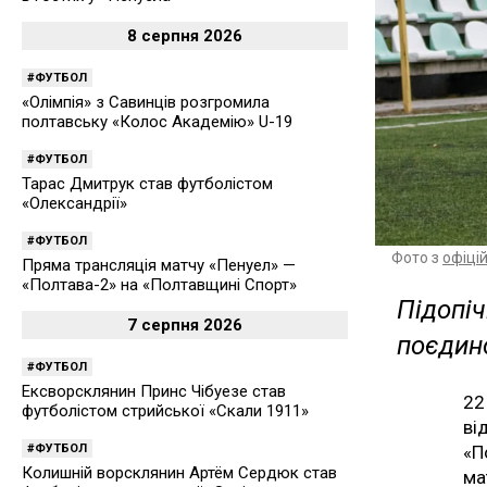
8 серпня 2026
ФУТБОЛ
«Олімпія» з Савинців розгромила
полтавську «Колос Академію» U-19
ФУТБОЛ
Тарас Дмитрук став футболістом
«Олександрії»
ФУТБОЛ
Фото з
офіці
Пряма трансляція матчу «Пенуел» —
«Полтава-2» на «Полтавщині Спорт»
Підопіч
7 серпня 2026
поєдин
ФУТБОЛ
Ексворсклянин Принс Чібуезе став
22
футболістом стрийської «Скали 1911»
ві
ФУТБОЛ
«П
Колишній ворсклянин Артём Сердюк став
ма