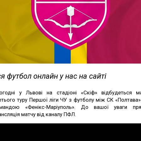
я футбол онлайн у нас на сайті
огодні у Львові на стадіоні «Скіф» відбудеться м
етього туру Першої ліги ЧУ з футболу між СК «Полтава»
мандою «Фенікс-Маріуполь». До вашої уваги пр
ансляція матчу від каналу ПФЛ.