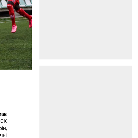
й
мав
 СК
ін,
чні