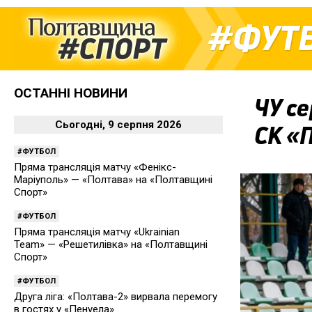
ФУТ
ОСТАННІ НОВИНИ
ЧУ се
Сьогодні, 9 серпня 2026
СК «
ФУТБОЛ
Пряма трансляція матчу «Фенікс-
Маріуполь» — «Полтава» на «Полтавщині
Спорт»
ФУТБОЛ
Пряма трансляція матчу «Ukrainian
Team» — «Решетилівка» на «Полтавщині
Спорт»
ФУТБОЛ
Друга ліга: «Полтава-2» вирвала перемогу
в гостях у «Пенуела»