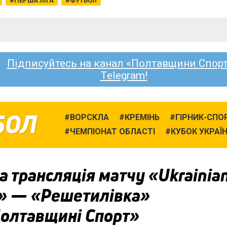
ПЕРША ЛІГА
ФУТБОЛ
Підписуйтесь на канал «Полтавщини Спорт
Telegram!
БОЛ
ВОРСКЛА
КРЕМІНЬ
ГІРНИК-СПО
ЧЕМПІОНАТ ОБЛАСТІ
КУБОК УКРАЇ
 трансляція матчу «Ukrainia
» — «Решетилівка»
Полтавщині Спорт»