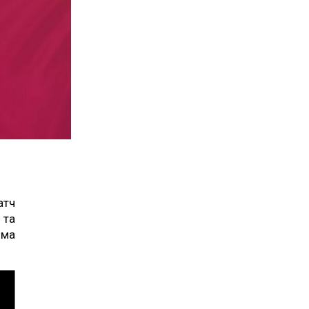
атч
 та
яма