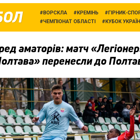
БОЛ
ВОРСКЛА
КРЕМІНЬ
ГІРНИК-СПО
ЧЕМПІОНАТ ОБЛАСТІ
КУБОК УКРАЇ
ред аматорів: матч «Легіоне
Полтава» перенесли до Полта