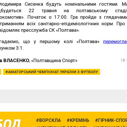
лодимира Сисенка будуть номінальними гостями. М
дбудеться 22 травня на полтавському стаді
окомотив». Початок о 17:00. Гра пройде з глядачам
триманням всіх санітарно-епідеміологічних норм. Про
відомляє пресслужба СК «Полтава».
гадаємо, що у першому колі «Полтава»
перемогла
хунком 3:1.
в ВЛАСЕНКО
, «Полтавщина Спорт»
18 
АМАТОРСЬКИЙ ЧЕМПІОНАТ УКРАЇНИ З ФУТБОЛУ
БОЛ
ВОРСКЛА
КРЕМІНЬ
ГІРНИК-СПО