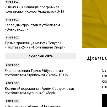
ФУТБОЛ
«Олімпія» з Савинців розгромила
полтавську «Колос Академію» U-19
ФУТБОЛ
Тарас Дмитрук став футболістом
«Олександрії»
ФУТБОЛ
Пряма трансляція матчу «Пенуел» —
«Полтава-2» на «Полтавщині Спорт»
7 серпня 2026
Дивітьс
ФУТБОЛ
Сь
Ексворсклянин Принс Чібуезе став
футболістом стрийської «Скали 1911»
тр
ко
ФУТБОЛ
тр
Колишній ворсклянин Артём Сердюк став
футболістом луганської «Зорі»
ФУТБОЛ
«Полтаву» та «Фенікс-Маріуполь»