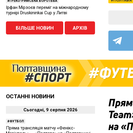
ПОЛТАВА
ГРЕКО-РИМСЬКА БОРОТЬБА
Ірфан Мірзоєв переміг на міжнародному
турнірі Druskininkai Cup у Литві
БІЛЬШЕ НОВИН
АРХІВ
ФУТ
ОСТАННІ НОВИНИ
Пряма
Сьогодні, 9 серпня 2026
Team
ФУТБОЛ
на «
Пряма трансляція матчу «Фенікс-