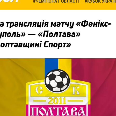
ЧЕМПІОНАТ ОБЛАСТІ
КУБОК УКРАЇ
 трансляція матчу «Фенікс-
уполь» — «Полтава»
Полтавщині Спорт»