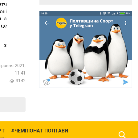
атч
оні
и з
 це
з
травня 2021,
11:41
3142
РТ
ЧЕМПІОНАТ ПОЛТАВИ