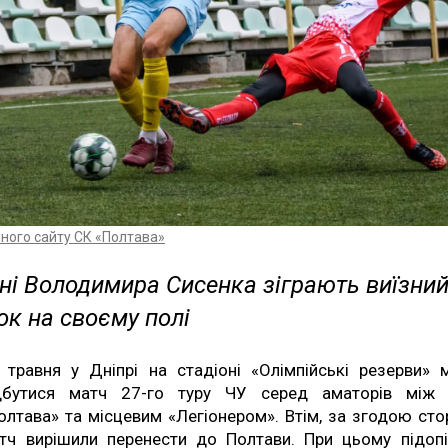
йного сайту СК «Полтава»
ні Володимира Сисенка зіграють виїзни
ок на своєму полі
 травня у Дніпрі на стадіоні «Олімпійські резерви» 
дбутися матч 27-го туру ЧУ серед аматорів між
олтава» та місцевим «Легіонером». Втім, за згодою стор
тч вирішили перенести до Полтави. При цьому підопі