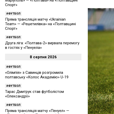
Маріуполь» — «Полтава» на «Полтавщині
Спорт»
ФУТБОЛ
Пряма трансляція матчу «Ukrainian
Team» — «Решетилівка» на «Полтавщині
Спорт»
ФУТБОЛ
Друга ліга: «Полтава-2» вирвала перемогу
в гостях у «Пенуела»
8 серпня 2026
ФУТБОЛ
«Олімпія» з Савинців розгромила
полтавську «Колос Академію» U-19
ФУТБОЛ
Тарас Дмитрук став футболістом
«Олександрії»
ФУТБОЛ
Пряма трансляція матчу «Пенуел» —