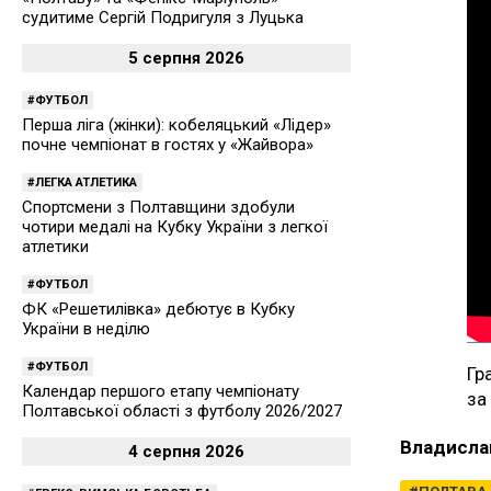
судитиме Сергій Подригуля з Луцька
5 серпня 2026
ФУТБОЛ
Перша ліга (жінки): кобеляцький «Лідер»
почне чемпіонат в гостях у «Жайвора»
ЛЕГКА АТЛЕТИКА
Спортсмени з Полтавщини здобули
чотири медалі на Кубку України з легкої
атлетики
ФУТБОЛ
ФК «Решетилівка» дебютує в Кубку
України в неділю
ФУТБОЛ
Гр
Календар першого етапу чемпіонату
за
Полтавської області з футболу 2026/2027
Владисла
4 серпня 2026