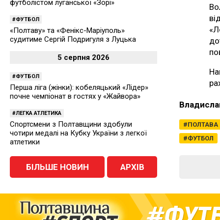
футболістом луганської «Зорі»
Во
ві
ФУТБОЛ
«Л
«Полтаву» та «Фенікс-Маріуполь»
судитиме Сергій Подригуля з Луцька
до
по
5 серпня 2026
На
ФУТБОЛ
ра
Перша ліга (жінки): кобеляцький «Лідер»
почне чемпіонат в гостях у «Жайвора»
Владисла
ЛЕГКА АТЛЕТИКА
Спортсмени з Полтавщини здобули
ПОЛТАВА
чотири медалі на Кубку України з легкої
ФУТБОЛ
атлетики
БІЛЬШЕ НОВИН
АРХІВ
ФУТ