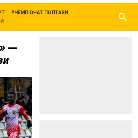
РТ
ЧЕМПІОНАТ ПОЛТАВИ
НИ
р» —
ви