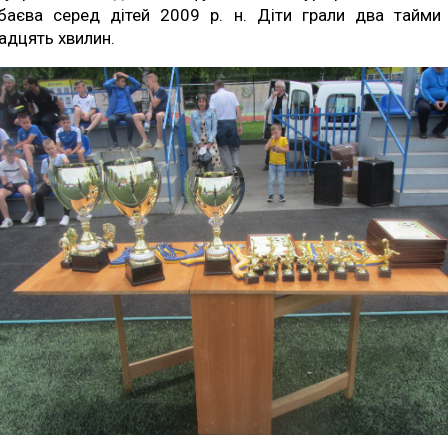
баєва серед дітей 2009 р. н. Діти грали два тайми
адцять хвилин.