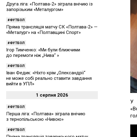
Друга ліга: «Полтава-2» зіграла внічию із
запорізьким «Металургом»
ФУТБОЛ
Пряма трансляція матчу СК «Полтава-2» —
«Металург» на «Полтавщині Спорт»
ФУТБОЛ
Ігор Тимченко: «Ми були ближчими
до перемоги ніж „Нива“ »
ФУТБОЛ
Іван Федик: «Ніхто крім „Олександрії“
не може собі реально ставити завдання
вийти в УПЛ»
1 серпня 2026
У 
ФУТБОЛ
«В
Перша ліга: «Полтава» зіграла внічию
го
з тернопільською «Нивою»
ФУТБОЛ
Пряма трансляція товариського матчу