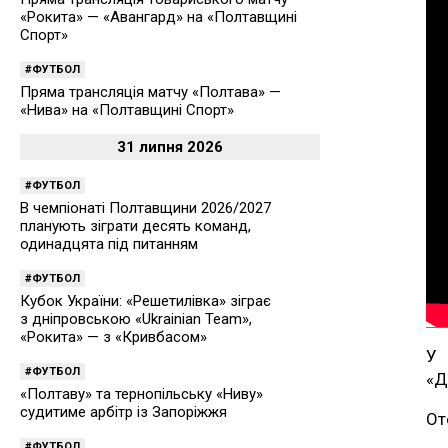
«Рокита» — «Авангард» на «Полтавщині
Спорт»
ФУТБОЛ
Пряма трансляція матчу «Полтава» —
«Нива» на «Полтавщині Спорт»
31 липня 2026
ФУТБОЛ
В чемпіонаті Полтавщини 2026/2027
планують зіграти десять команд,
одинадцята під питанням
ФУТБОЛ
Кубок України: «Решетилівка» зіграє
з дніпровською «Ukrainian Team»,
«Рокита» — з «Кривбасом»
У 
ФУТБОЛ
«Д
«Полтаву» та тернопільську «Ниву»
судитиме арбітр із Запоріжжя
От
ФУТБОЛ