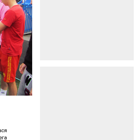
вся
ега