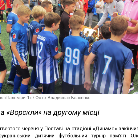
я «Пальміри-1» / Фото: Владислав Власенко
а «Ворскли» на другому місці
твертого червня у Полтаві на стадіоні «Динамо» закінчи
еукраїнський дитячий футбольний турнір пам’яті Ол