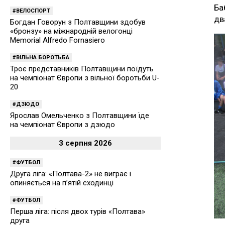
Ба
ВЕЛОСПОРТ
дв
Богдан Говорун з Полтавщини здобув
«бронзу» на міжнародній велогонці
Memorial Alfredo Fornasiero
ВІЛЬНА БОРОТЬБА
Троє представників Полтавщини поїдуть
на чемпіонат Європи з вільної боротьби U-
20
ДЗЮДО
Ярослав Омельченко з Полтавщини їде
на чемпіонат Європи з дзюдо
3 серпня 2026
ФУТБОЛ
Друга ліга: «Полтава-2» не виграє і
опиняється на п’ятій сходинці
ФУТБОЛ
Перша ліга: після двох турів «Полтава»
друга