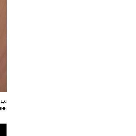
нда
дин