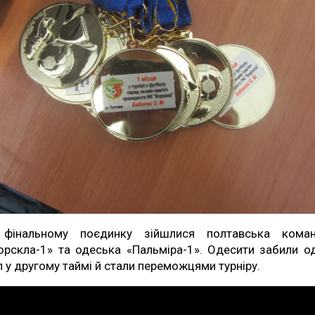
фінальному поєдинку зійшлися полтавська кома
орскла-1» та одеська «Пальміра-1». Одесити забили о
л у другому таймі й стали переможцями турніру.