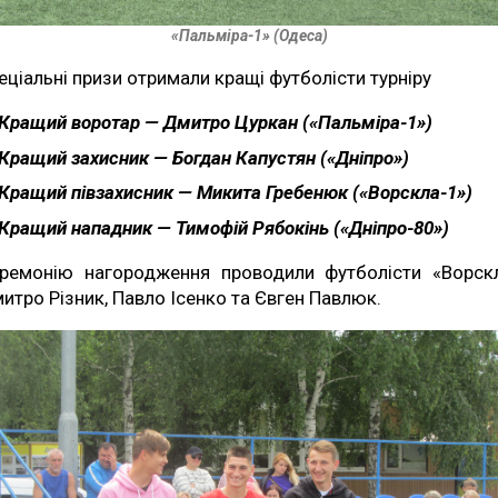
«Пальміра-1» (Одеса)
еціальні призи отримали кращі футболісти турніру
Кращий воротар — Дмитро Цуркан («Пальміра-1»)
Кращий захисник — Богдан Капустян («Дніпро»)
Кращий півзахисник — Микита Гребенюк («Ворскла-1»)
Кращий нападник — Тимофій Рябокінь («Дніпро-80»)
ремонію нагородження проводили футболісти «Ворск
итро Різник, Павло Ісенко та Євген Павлюк.