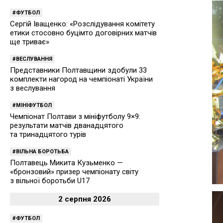
ФУТБОЛ
Сергій Іващенко: «Розслідування комітету
етики стосовно буцімто договірних матчів
ще триває»
ВЕСЛУВАННЯ
Представники Полтавщини здобули 33
комплекти нагород на чемпіонаті України
з веслування
МІНІФУТБОЛ
Чемпіонат Полтави з мініфутболу 9×9:
результати матчів дванадцятого
та тринадцятого турів
ВІЛЬНА БОРОТЬБА
Полтавець Микита Кузьменко —
«бронзовий» призер чемпіонату світу
з вільної боротьби U17
2 серпня 2026
ФУТБОЛ