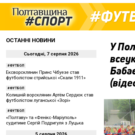
ФУТ
ОСТАННІ НОВИНИ
У По
Сьогодні, 7 серпня 2026
всеук
ФУТБОЛ
Баба
Ексворсклянин Принс Чібуезе став
футболістом стрийської «Скали 1911»
(віде
ФУТБОЛ
Колишній ворсклянин Артём Сердюк став
футболістом луганської «Зорі»
ФУТБОЛ
«Полтаву» та «Фенікс-Маріуполь»
судитиме Сергій Подригуля з Луцька
5 серпня 2026