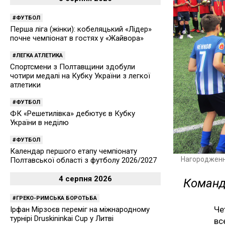
ФУТБОЛ
Перша ліга (жінки): кобеляцький «Лідер»
почне чемпіонат в гостях у «Жайвора»
ЛЕГКА АТЛЕТИКА
Спортсмени з Полтавщини здобули
чотири медалі на Кубку України з легкої
атлетики
ФУТБОЛ
ФК «Решетилівка» дебютує в Кубку
України в неділю
ФУТБОЛ
Календар першого етапу чемпіонату
Нагородженн
Полтавської області з футболу 2026/2027
4 серпня 2026
Команд
ГРЕКО-РИМСЬКА БОРОТЬБА
Че
Ірфан Мірзоєв переміг на міжнародному
турнірі Druskininkai Cup у Литві
вс