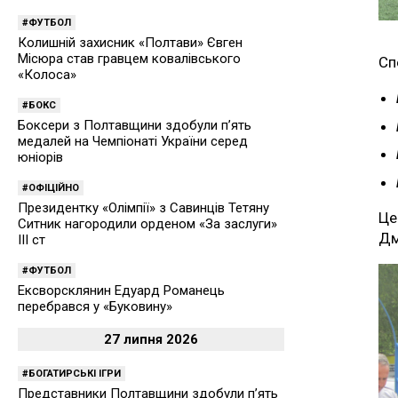
ФУТБОЛ
Колишній захисник «Полтави» Євген
Місюра став гравцем ковалівського
Сп
«Колоса»
БОКС
Боксери з Полтавщини здобули п’ять
медалей на Чемпіонаті України серед
юніорів
ОФІЦІЙНО
Президентку «Олімпії» з Савинців Тетяну
Це
Ситник нагородили орденом «За заслуги»
Дм
ІІІ ст
ФУТБОЛ
Ексворсклянин Едуард Романець
перебрався у «Буковину»
27 липня 2026
БОГАТИРСЬКІ ІГРИ
Представники Полтавщини здобули п’ять