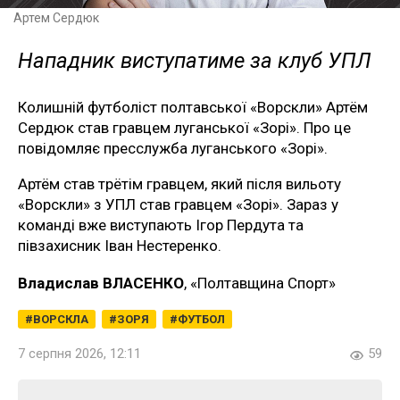
Артем Сердюк
Нападник виступатиме за клуб УПЛ
Колишній футболіст полтавської «Ворскли» Артём
Сердюк став гравцем луганської «Зорі». Про це
повідомляє пресслужба луганського «Зорі».
Артём став трётім гравцем, який після вильоту
«Ворскли» з УПЛ став гравцем «Зорі». Зараз у
команді вже виступають Ігор Пердута та
півзахисник Іван Нестеренко.
Владислав ВЛАСЕНКО
, «Полтавщина Спорт»
ВОРСКЛА
ЗОРЯ
ФУТБОЛ
7 серпня 2026, 12:11
59