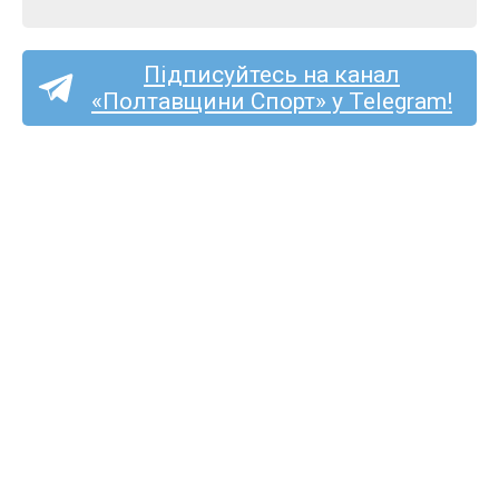
Підписуйтесь на канал
«Полтавщини Спорт» у Telegram!
«Полтаву» та «Фенікс-
Маріуполь» судитиме
Сергій Подригуля
з Луцька