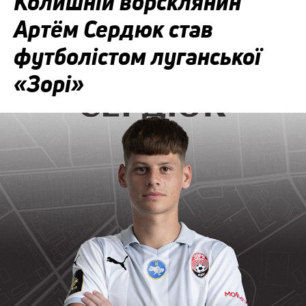
Колишній ворсклянин
Артём Сердюк став
футболістом луганської
«Зорі»