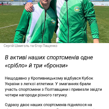
Сергій Шмиголь та Єгор Пащенко
В активі наших спортсменів одне
«срібло» й три «бронзи»
Нещодавно у Кропивницькому відбувся Кубок
України з легкої атлетики. У змаганнях брали
участь спортсмени з Полтавщини і привезли звідти
чотири нагороди різного гатунку.
Одразу двоє наших спортсменів піднялося на