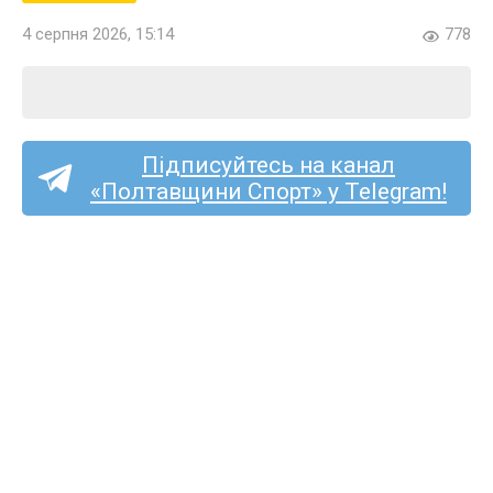
4 серпня 2026, 15:14
778
Підписуйтесь на канал
«Полтавщини Спорт» у Telegram!
Троє представників
Полтавщини поїдуть
на чемпіонат Європи