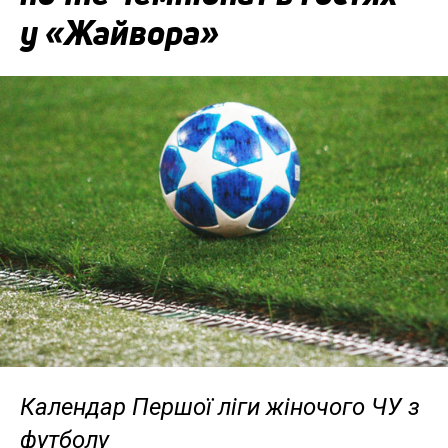
у «Жайвора»
Календар Першої ліги жіночого ЧУ з
футболу