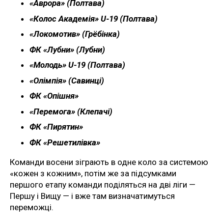
«Аврора» (Полтава)
«Колос Академія» U-19 (Полтава)
«Локомотив» (Грёбінка)
ФК «Лубни» (Лубни)
«Молодь» U-19 (Полтава)
«Олімпія» (Савинці)
ФК «Опішня»
«Перемога» (Клепачі)
ФК «Пирятин»
ФК «Решетилівка»
Команди восени зіграють в одне коло за системою
«кожен з кожним», потім же за підсумками
першого етапу команди поділяться на дві ліги —
Першу і Вищу — і вже там визначатимуться
переможці.