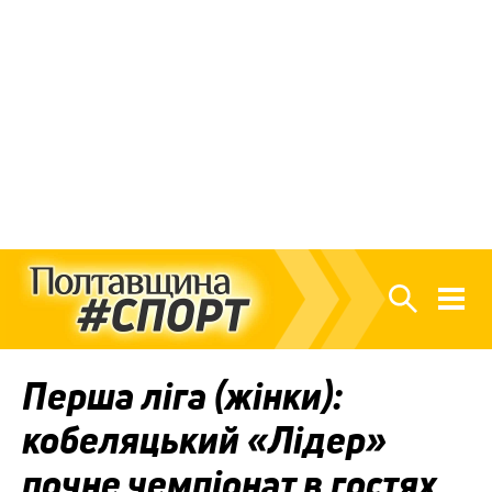
Перша ліга (жінки):
кобеляцький «Лідер»
почне чемпіонат в гостях