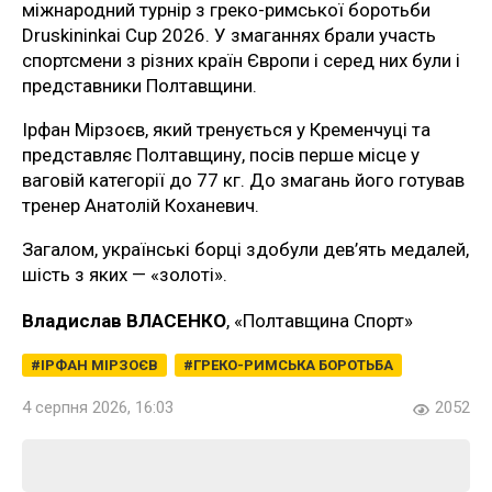
міжнародний турнір з греко-римської боротьби
Druskininkai Cup 2026. У змаганнях брали участь
спортсмени з різних країн Європи і серед них були і
представники Полтавщини.
Ірфан Мірзоєв, який тренується у Кременчуці та
представляє Полтавщину, посів перше місце у
ваговій категорії до 77 кг. До змагань його готував
тренер Анатолій Коханевич.
Загалом, українські борці здобули дев’ять медалей,
шість з яких — «золоті».
Владислав ВЛАСЕНКО
, «Полтавщина Спорт»
ІРФАН МІРЗОЄВ
ГРЕКО-РИМСЬКА БОРОТЬБА
4 серпня 2026, 16:03
2052