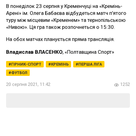
В понеділок 23 серпня у Кременчуці на «Кремінь-
Арені» ім. Олега Бабаєва відбудеться матч п’ятого
туру між місцевим «Кременем» та тернопільською
«Нивою». Ця гра також розпочнеться о 15:30.
На обох матчах планується пряма трансляція.
Владислав ВЛАСЕНКО
, «Полтавщина Спорт»
ГІРНИК-СПОРТ
КРЕМІНЬ
ПЕРША ЛІГА
ФУТБОЛ
20 серпня 2021, 11:42
1252