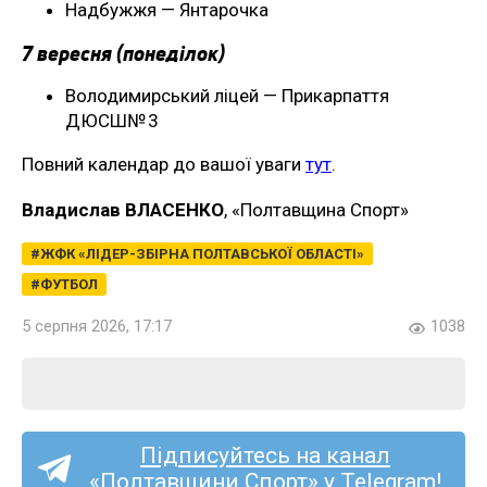
Надбужжя — Янтарочка
7 вересня (понеділок)
Володимирський ліцей — Прикарпаття
ДЮСШ№ 3
Повний календар до вашої уваги
тут
.
Владислав ВЛАСЕНКО
, «Полтавщина Спорт»
ЖФК «ЛІДЕР-ЗБІРНА ПОЛТАВСЬКОЇ ОБЛАСТІ»
ФУТБОЛ
5 серпня 2026, 17:17
1038
Підписуйтесь на канал
«Полтавщини Спорт» у Telegram!