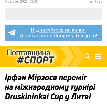
5 серпня 2026, 09:38
1357
Підписуйтесь на канал
«Полтавщини Спорт» у Telegram!
Ірфан Мірзоєв переміг
на міжнародному турнірі
Druskininkai Cup у Литві