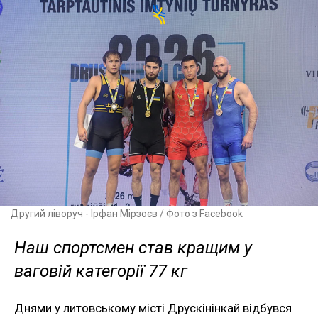
Другий ліворуч - Ірфан Мірзоєв / Фото з Facebook
Наш спортсмен став кращим у
ваговій категорії 77 кг
Днями у литовському місті Друскінінкай відбувся