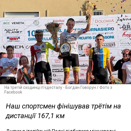
На третій сходинці п'єдесталу - Богдан Говорун / Фото з
Facebook
Наш спортсмен фінішував трётім на
дистанції 167,1 км
Днями в італійській Падуї відбулися міжнародні