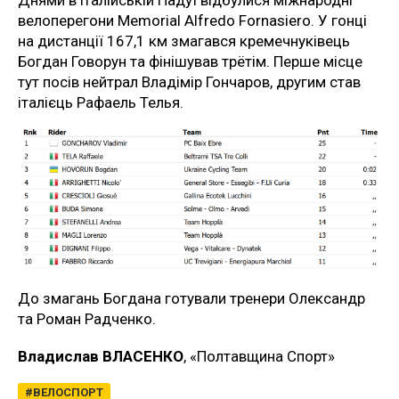
велоперегони Memorial Alfredo Fornasiero. У гонці
на дистанції 167,1 км змагався кремечнуківець
Богдан Говорун та фінішував трётім. Перше місце
тут посів нейтрал Владімір Гончаров, другим став
італієць Рафаель Телья.
До змагань Богдана готували тренери Олександр
та Роман Радченко.
Владислав ВЛАСЕНКО
, «Полтавщина Спорт»
ВЕЛОСПОРТ