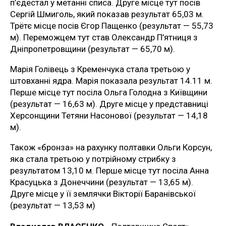
п’єдестал у метанні списа. Друге місце тут посів
Сергій Шмиголь, який показав результат 65,03 м.
Трётє місце посів Єгор Пащенко (результат — 55,73
м). Переможцем тут став Олександр П’ятниця з
Дніпропетровщини (результат — 65,70 м).
Марія Голівець з Кременчука стала третьою у
штовханні ядра. Марія показала результат 14.11 м.
Перше місце тут посіла Ольга Голодна з Київщини
(результат — 16,63 м). Друге місце у представниці
Херсонщини Тетяни Насонової (результат — 14,18
м).
Також «бронза» на рахунку полтавки Ольги Корсун,
яка стала третьою у потрійному стрибку з
результатом 13,10 м. Перше місце тут посіла Анна
Красуцька з Донеччини (результат — 13,65 м).
Друге місце у її землячки Вікторії Баранівської
(результат — 13,53 м)