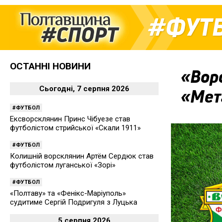
ФУТ
ОСТАННІ НОВИНИ
«Вор
Сьогодні, 7 серпня 2026
«Мет
ФУТБОЛ
Ексворсклянин Принс Чібуезе став
футболістом стрийської «Скали 1911»
ФУТБОЛ
Колишній ворсклянин Артём Сердюк став
футболістом луганської «Зорі»
ФУТБОЛ
«Полтаву» та «Фенікс-Маріуполь»
судитиме Сергій Подригуля з Луцька
5 серпня 2026