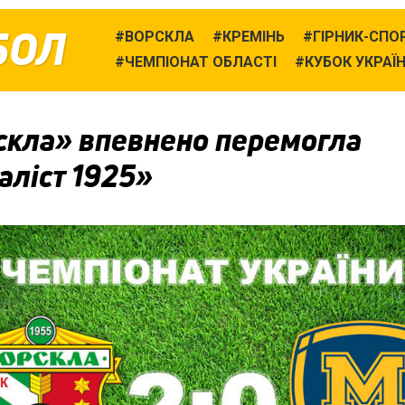
БОЛ
ВОРСКЛА
КРЕМІНЬ
ГІРНИК-СПО
ЧЕМПІОНАТ ОБЛАСТІ
КУБОК УКРАЇ
скла» впевнено перемогла
аліст 1925»