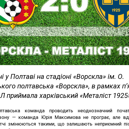
і у Полтаві на стадіоні «Ворскла» ім. О.
кого полтавська «Ворскла», в рамках п’
Л приймала харківський «Металіст 1925
лтавська команда проводить неоднозначний поча
зону — команда Юрія Максимова не програє, але вд
тчі змінюються такими, що залишають неприємний пі