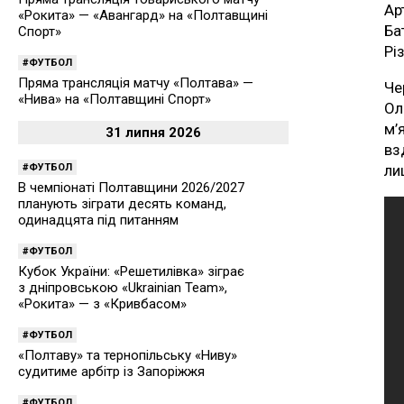
Ар
«Рокита» — «Авангард» на «Полтавщині
Ба
Спорт»
Рі
ФУТБОЛ
Пряма трансляція матчу «Полтава» —
Че
«Нива» на «Полтавщині Спорт»
Ол
м’
31 липня 2026
вз
ФУТБОЛ
ли
В чемпіонаті Полтавщини 2026/2027
планують зіграти десять команд,
одинадцята під питанням
ФУТБОЛ
Кубок України: «Решетилівка» зіграє
з дніпровською «Ukrainian Team»,
«Рокита» — з «Кривбасом»
ФУТБОЛ
«Полтаву» та тернопільську «Ниву»
судитиме арбітр із Запоріжжя
ФУТБОЛ