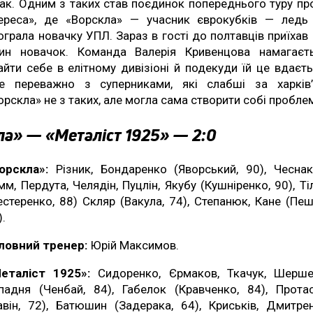
ак. Одним з таких став поєдинок попереднього туру пр
ереса», де «Ворскла» — учасник єврокубків — ледь
ограла новачку УПЛ. Зараз в гості до полтавців приїхав
ин новачок. Команда Валерія Кривенцова намагаєт
айти себе в елітному дивізіоні й подекуди їй це вдаєть
е переважно з суперниками, які слабші за харків’
орскла» не з таких, але могла сама створити собі пробле
ла» — «Металіст 1925» — 2:0
орскла»:
Різник, Бондаренко (Яворський, 90), Чеснак
мм, Пердута, Челядін, Пуцлін, Якубу (Кушніренко, 90), Ті
естеренко, 88) Скляр (Вакула, 74), Степанюк, Кане (Пеш
).
ловний тренер:
Юрій Максимов.
еталіст 1925»:
Сидоренко, Єрмаков, Ткачук, Шерше
падня (Ченбай, 84), Габелок (Кравченко, 84), Прота
авін, 72), Батюшин (Задерака, 64), Криськів, Дмитре