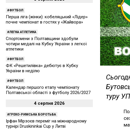
ФУТБОЛ
Перша ліга (жінки): кобеляцький «Лідер»
почне чемпіонат в гостях у «Жайвора»
ЛЕГКА АТЛЕТИКА
Спортсмени з Полтавщини здобули
чотири медалі на Кубку України з легкої
атлетики
ФУТБОЛ
ФК «Решетилівка» дебютує в Кубку
України в неділю
Сьогодн
ФУТБОЛ
Бутовсь
Календар першого етапу чемпіонату
Полтавської області з футболу 2026/2027
туру УП
4 серпня 2026
По
ГРЕКО-РИМСЬКА БОРОТЬБА
се
Ірфан Мірзоєв переміг на міжнародному
ма
турнірі Druskininkai Cup у Литві