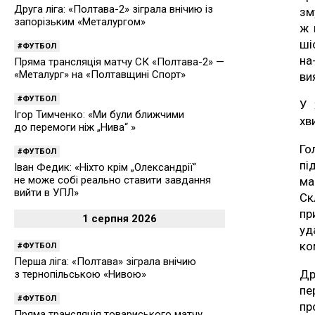
Друга ліга: «Полтава-2» зіграла внічию із
зм
запорізьким «Металургом»
ж 
ші
ФУТБОЛ
на
Пряма трансляція матчу СК «Полтава-2» —
«Металург» на «Полтавщині Спорт»
ви
ФУТБОЛ
У 
Ігор Тимченко: «Ми були ближчими
хв
до перемоги ніж „Нива“ »
Го
ФУТБОЛ
пі
Іван Федик: «Ніхто крім „Олександрії“
не може собі реально ставити завдання
ма
вийти в УПЛ»
Ск
пр
1 серпня 2026
уд
ко
ФУТБОЛ
Перша ліга: «Полтава» зіграла внічию
Др
з тернопільською «Нивою»
пе
ФУТБОЛ
пр
Пряма трансляція товариського матчу