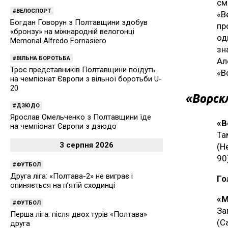
см
ВЕЛОСПОРТ
«В
Богдан Говорун з Полтавщини здобув
пр
«бронзу» на міжнародній велогонці
од
Memorial Alfredo Fornasiero
зн
ВІЛЬНА БОРОТЬБА
Ал
Троє представників Полтавщини поїдуть
«В
на чемпіонат Європи з вільної боротьби U-
20
«Ворск
ДЗЮДО
Ярослав Омельченко з Полтавщини їде
«В
на чемпіонат Європи з дзюдо
Та
3 серпня 2026
(Н
90
ФУТБОЛ
Друга ліга: «Полтава-2» не виграє і
Го
опиняється на п’ятій сходинці
«М
ФУТБОЛ
За
Перша ліга: після двох турів «Полтава»
(С
друга