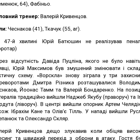
еменюк, 64), Фабіньо.
ловний тренер:
Валерій Кривенцов.
ли:
Чеснаков (41), Ткачук (55, аг).
 47-й хвилині Юрій Батюшин не реалізував пенал
оротар)
рез відсутність Давіда Пуцліна, якого не було навіт
явці, Юрій Максимов був змушений змінювати і склад
ктичну схему. «Ворскла» знову зіграла у три захисни
реворотами Дмитра Різника розташувалися Володи
снкаов, Йоонас Тамм та Валерій Бондаренко. На позиц
тералів традиційно вийшли Наджеб Якубу (праворуч) та І
рдута (ліворуч). В центрі вийшли опорник Артем Челядін
кож Ібрахім Кане та Олів’є Тілль. У нападі вийшли Рус
епанюк та Олександр Скляр.
лерій Кривенцов дещо злукавив коли обіцяв висо
есинг та швидкий перехід з оброни в атаку. Гостя б