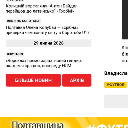
Колишній ворсклянин Антон Байдал
перейшов до латвійської «Гробіні»
ВІЛЬНА БОРОТЬБА
Полтавка Олена Колубай — «срібна»
призерка чемпіонату світу з боротьби U17
29 липня 2026
Кі
бі
ФУТБОЛ
по
«Ворскла» прямо зараз: новий гендир,
академія працює, попереду НЛМ
Владисла
БІЛЬШЕ НОВИН
АРХІВ
ФУТБОЛ