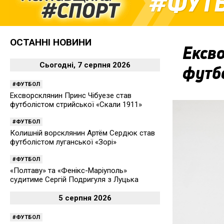
ФУТ
ОСТАННІ НОВИНИ
Ексво
Сьогодні, 7 серпня 2026
футбо
ФУТБОЛ
Ексворсклянин Принс Чібуезе став
футболістом стрийської «Скали 1911»
ФУТБОЛ
Колишній ворсклянин Артём Сердюк став
футболістом луганської «Зорі»
ФУТБОЛ
«Полтаву» та «Фенікс-Маріуполь»
судитиме Сергій Подригуля з Луцька
5 серпня 2026
ФУТБОЛ