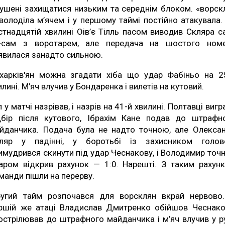
ушені захищатися низьким та середнім блоком. «ворск
володіла м’ячем і у першому таймі постійно атакувала.
стнадцятій хвилині Оів’є Тілль пасом виводив Скляра с
-сам з воротарем, але передача на шостого ном
явилася занадто сильною.
харків'ян можна згадати хіба що удар Фабіньо на 2
илині. М’яч влучив у Бондаренка і вилетів на кутовий.
л у матчі назрівав, і назрів на 41-й хвилині. Полтавці вигр
дбір після кутового, Ібрахім Кане подав до штрафн
йданчика. Подача була не надто точною, але Олекса
ляр у падінні, у боротьбі із захисником голо
имудрився скинути під удар Чеснакову, і Володимир точ
аром відкрив рахунок — 1:0. Нарешті. З таким рахун
манди пішли на перерву.
угий тайм розпочався для ворсклян вкрай нервово
ршій же атаці Владислав Дмитренко обійшов Чеснако
острілював до штрафного майданчика і м’яч влучив у р