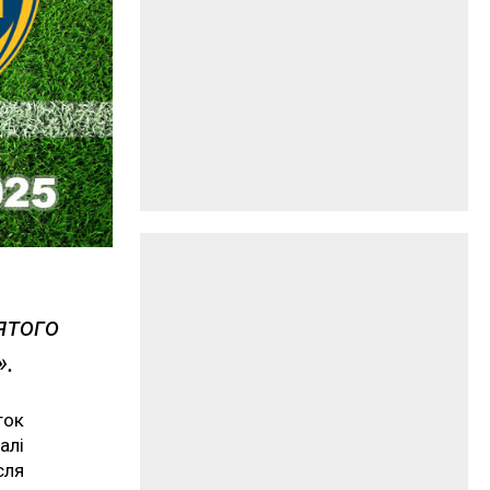
ятого
».
ток
алі
сля