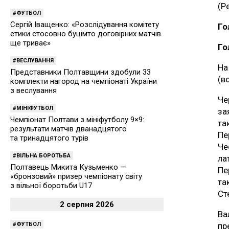
(Р
ФУТБОЛ
Сергій Іващенко: «Розслідування комітету
Го
етики стосовно буцімто договірних матчів
ще триває»
Го
ВЕСЛУВАННЯ
На
Представники Полтавщини здобули 33
(в
комплекти нагород на чемпіонаті України
з веслування
Че
МІНІФУТБОЛ
за
Чемпіонат Полтави з мініфутболу 9×9:
та
результати матчів дванадцятого
Пе
та тринадцятого турів
Че
ВІЛЬНА БОРОТЬБА
ла
Полтавець Микита Кузьменко —
Пе
«бронзовий» призер чемпіонату світу
та
з вільної боротьби U17
Ст
2 серпня 2026
Ва
ФУТБОЛ
пр