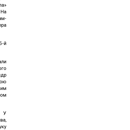
ла»
 На
ам-
ера
5-й
али
ого
ндр
вою
ним
ком
. У
ва,
уку