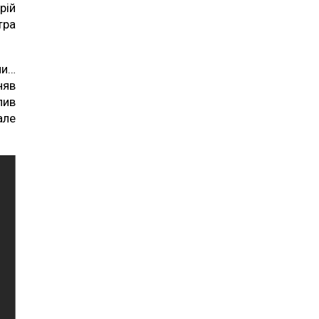
рій
тра
ли…
няв
лив
але