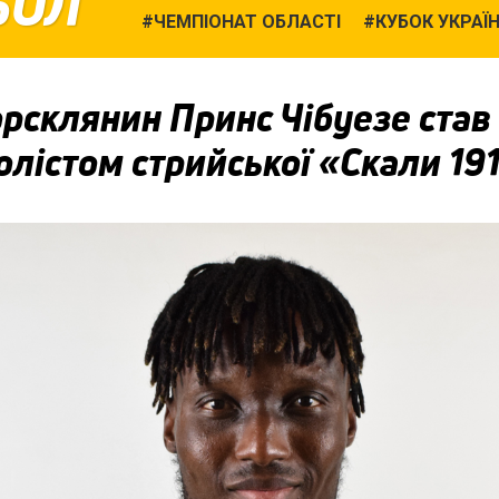
БОЛ
ЧЕМПІОНАТ ОБЛАСТІ
КУБОК УКРАЇ
рсклянин Принс Чібуезе став
лістом стрийської «Скали 19