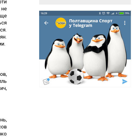
оти
 не
 ще
ься
ся.
ян.
ми.
ов,
лль
ич,
нь,
сов
нко