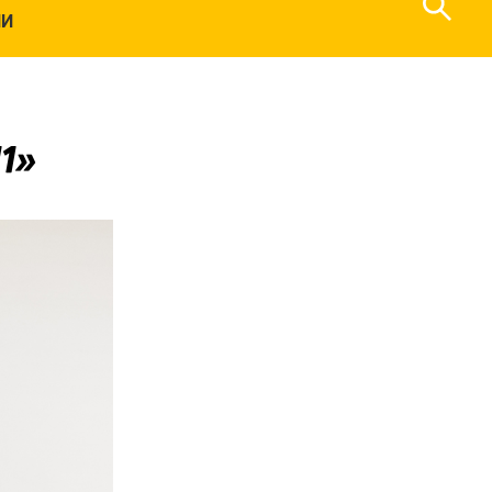
НИ
11»