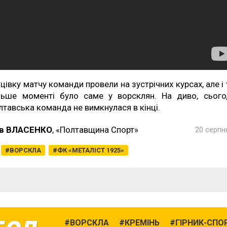
нцівку матчу команди провели на зустрічних курсах, але і 
льше моменті було саме у ворсклян. На диво, сього
лтавська команда не вимкнулася в кінці.
в ВЛАСЕНКО
, «Полтавщина Спорт»
20 серпня
ВОРСКЛА
ФК «МЕТАЛІСТ 1925»
ВОРСКЛА
КРЕМІНЬ
ГІРНИК-СПО