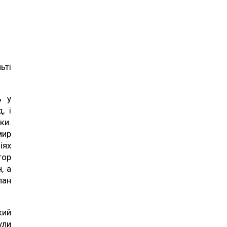
ьті
ь у
, і
ки.
мир
іях
гор
, а
лан
кий
ули