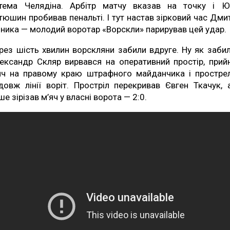
тема Челядіна. Арбітр матчу вказав на точку і Ю
тюшин пробивав пенальті. І тут настав зірковий час Дми
зника — молодий воротар «Ворскли» парирував цей удар.
рез шість хвилин ворскляни забили вдруге. Ну як заби
ександр Скляр вирвався на оперативний простір, прий
яч на правому краю штрафного майданчика і простре
довж лінії воріт. Простріл перекривав Євген Ткачук, 
ше зірізав м’яч у власні ворота — 2:0.