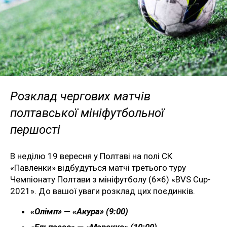
Розклад чергових матчів
полтавської мініфутбольної
першості
В неділю 19 вересня у Полтаві на полі СК
«Павленки» відбудуться матчі третього туру
Чемпіонату Полтави з мініфутболу (6×6) «BVS Cup-
2021». До вашої уваги розклад цих поєдинків.
«Олімп» — «Акура» (9:00)