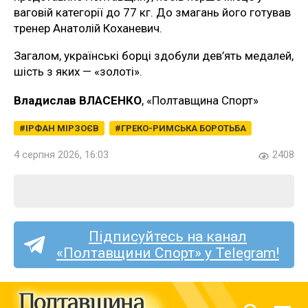
ваговій категорії до 77 кг. До змагань його готував
тренер Анатолій Коханевич.
Загалом, українські борці здобули дев’ять медалей,
шість з яких — «золоті».
Владислав ВЛАСЕНКО
, «Полтавщина Спорт»
ІРФАН МІРЗОЄВ
ГРЕКО-РИМСЬКА БОРОТЬБА
4 серпня 2026, 16:03
2408
Підписуйтесь на канал
«Полтавщини Спорт» у Telegram!