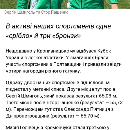
Сергій Шмиголь та Єгор Пащенко
В активі наших спортсменів одне
«срібло» й три «бронзи»
Нещодавно у Кропивницькому відбувся Кубок
України з легкої атлетики. У змаганнях брали
участь спортсмени з Полтавщини і привезли звідти
чотири нагороди різного гатунку.
Одразу двоє наших спортсменів піднялося на
п’єдестал у метанні списа. Друге місце тут посів
Сергій Шмиголь, який показав результат 65,03 м.
Трётє місце посів Єгор Пащенко (результат — 55,73
м). Переможцем тут став Олександр П’ятниця з
Дніпропетровщини (результат — 65,70 м).
Марія Голівець з Кременчука стала третьою у