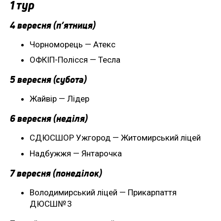
1 тур
4 вересня (п’ятниця)
Чорноморець — Атекс
ОФКІП-Полісся — Тесла
5 вересня (субота)
Жайвір — Лідер
6 вересня (неділя)
СДЮСШОР Ужгород — Житомирський ліцей
Надбужжя — Янтарочка
7 вересня (понеділок)
Володимирський ліцей — Прикарпаття
ДЮСШ№ 3