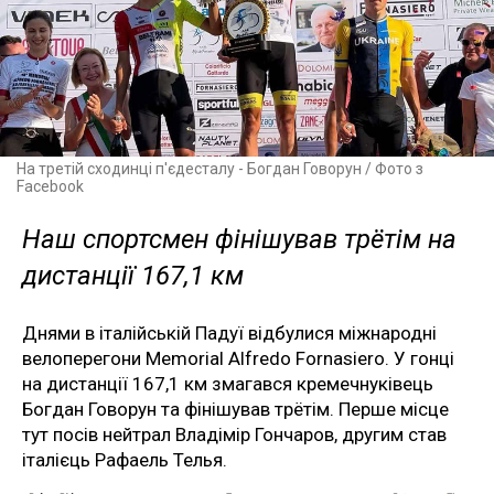
На третій сходинці п'єдесталу - Богдан Говорун / Фото з
Facebook
Наш спортсмен фінішував трётім на
дистанції 167,1 км
Днями в італійській Падуї відбулися міжнародні
велоперегони Memorial Alfredo Fornasiero. У гонці
на дистанції 167,1 км змагався кремечнуківець
Богдан Говорун та фінішував трётім. Перше місце
тут посів нейтрал Владімір Гончаров, другим став
італієць Рафаель Телья.