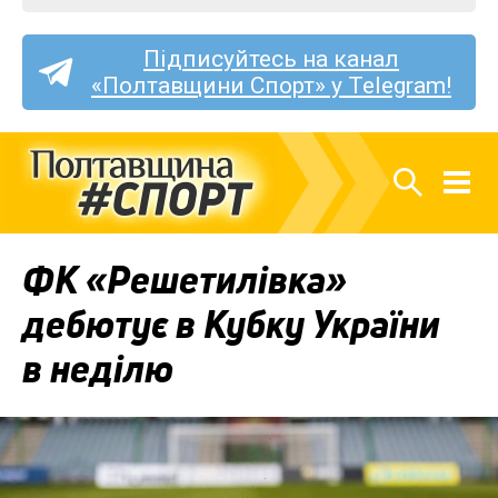
Підписуйтесь на канал
«Полтавщини Спорт» у Telegram!
ФК «Решетилівка»
дебютує в Кубку України
в неділю