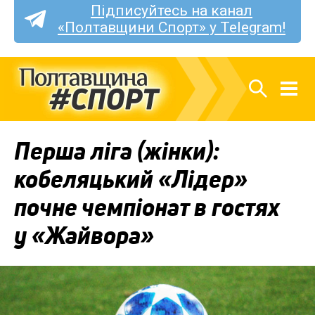
Підписуйтесь на канал
«Полтавщини Спорт» у Telegram!
Перша ліга (жінки):
кобеляцький «Лідер»
почне чемпіонат в гостях
у «Жайвора»