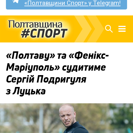
«Полтавщини Спорт» у Telegram!
«Полтаву» та «Фенікс-
Маріуполь» судитиме
Сергій Подригуля
з Луцька