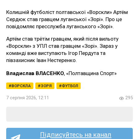
Колишній футболіст полтавської «Ворскли» Артём
Сердюк став гравцем луганської «Зорі». Про це
повідомляє пресслужба луганського «Зорі».
Артём став трётім гравцем, який після вильоту
«Ворскли» з УПЛ став гравцем «Зорі». Зараз у
команді вже виступають Ігор Пердута та
півзахисник Іван Нестеренко.
Владислав ВЛАСЕНКО
, «Полтавщина Спорт»
ВОРСКЛА
ЗОРЯ
ФУТБОЛ
7 серпня 2026, 12:11
295
Підписуйтесь на канал