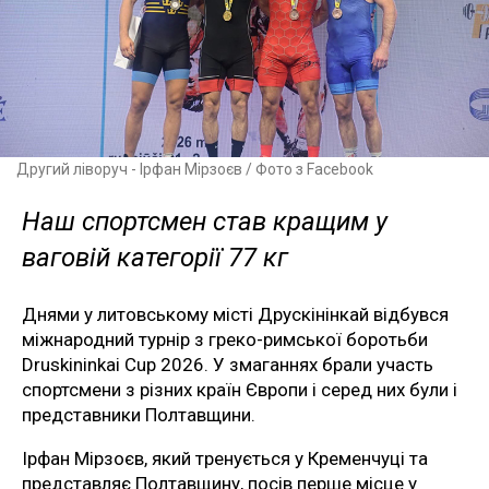
Другий ліворуч - Ірфан Мірзоєв / Фото з Facebook
Наш спортсмен став кращим у
ваговій категорії 77 кг
Днями у литовському місті Друскінінкай відбувся
міжнародний турнір з греко-римської боротьби
Druskininkai Cup 2026. У змаганнях брали участь
спортсмени з різних країн Європи і серед них були і
представники Полтавщини.
Ірфан Мірзоєв, який тренується у Кременчуці та
представляє Полтавщину, посів перше місце у