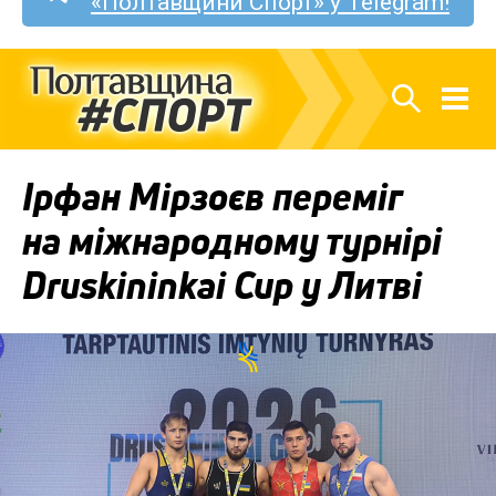
«Полтавщини Спорт» у Telegram!
Ірфан Мірзоєв переміг
на міжнародному турнірі
Druskininkai Cup у Литві