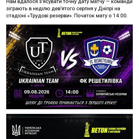
Нам вдалося з’ясувати точну дату матчу — команди
зіграють в неділю дев’ятого серпня у Дніпрі на
стадіоні «Трудові резерви». Початок мату о 14:00.