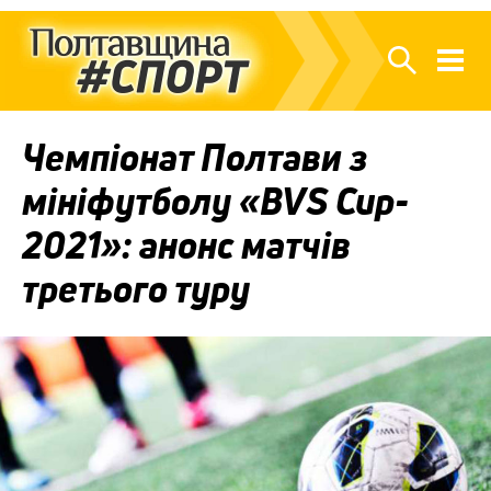
Чемпіонат Полтави з
мініфутболу «BVS Cup-
2021»: анонс матчів
третього туру