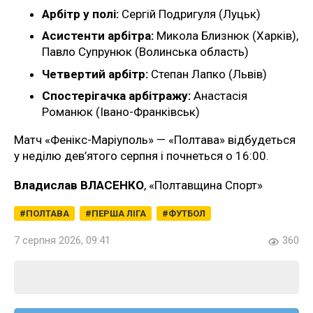
Арбітр у полі:
Сергій Подригуля (Луцьк)
Асистенти арбітра:
Микола Близнюк (Харків),
Павло Супрунюк (Волинська область)
Четвертий арбітр:
Степан Лапко (Львів)
Спостерігачка арбітражу:
Анастасія
Романюк (Івано-Франківськ)
Матч «Фенікс-Маріуполь» — «Полтава» відбудеться
у неділю дев’ятого серпня і почнеться о 16:00.
Владислав ВЛАСЕНКО
, «Полтавщина Спорт»
ПОЛТАВА
ПЕРША ЛІГА
ФУТБОЛ
7 серпня 2026, 09:41
360