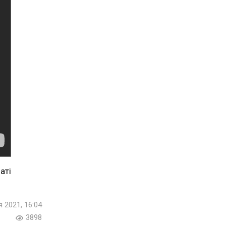
аті
 2021, 16:04
3898