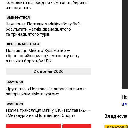
комплекти нагород на чемпіонаті України
з веслування
МІНІФУТБОЛ
Чемпіонат Полтави з мініфутболу 9×9:
результати матчів дванадцятого
та тринадцятого турів
ВІЛЬНА БОРОТЬБА
Полтавець Микита Кузьменко —
«бронзовий» призер чемпіонату світу
з вільної боротьби U17
2 серпня 2026
ФУТБОЛ
Друга ліга: «Полтава-2» зіграла внічию із
запорізьким «Металургом»
На
зд
ФУТБОЛ
Пряма трансляція матчу СК «Полтава-2» —
«Металург» на «Полтавщині Спорт»
Владисла
АНАТОЛІ