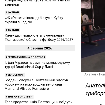
чотири медалі на Кубку України з легкої
атлетики
ФУТБОЛ
ФК «Решетилівка» дебютує в Кубку
України в неділю
ФУТБОЛ
Календар першого етапу чемпіонату
Полтавської області з футболу 2026/2027
4 серпня 2026
ГРЕКО-РИМСЬКА БОРОТЬБА
Ірфан Мірзоєв переміг на міжнародному
турнірі Druskininkai Cup у Литві
Анатолій Но
ВЕЛОСПОРТ
Богдан Говорун з Полтавщини здобув
«бронзу» на міжнародній велогонці
Анатолі
Memorial Alfredo Fornasiero
триборс
ВІЛЬНА БОРОТЬБА
Троє представників Полтавщини поїдуть