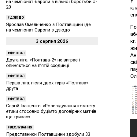
У 
на чемпіонат Європи з вільної боротьби U-
20
кл
сп
ДЗЮДО
Ярослав Омельченко з Полтавщини їде
По
на чемпіонат Європи з дзюдо
аб
кг
3 серпня 2026
жи
ФУТБОЛ
Ан
Друга ліга: «Полтава-2» не виграє і
св
опиняється на п’ятій сходинці
па
Ол
ФУТБОЛ
Перша ліга: після двох турів «Полтава»
друга
ФУТБОЛ
Сергій Іващенко: «Розслідування комітету
етики стосовно буцімто договірних матчів
ще триває»
ВЕСЛУВАННЯ
Представники Полтавщини здобули 33