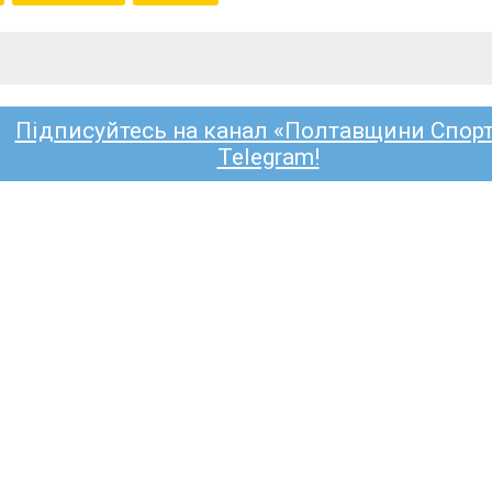
Підписуйтесь на канал «Полтавщини Спорт
Telegram!
БОЛ
ВОРСКЛА
КРЕМІНЬ
ГІРНИК-СПО
ЧЕМПІОНАТ ОБЛАСТІ
КУБОК УКРАЇ
 ліга (жінки): кобеляцький
р» почне чемпіонат в гостях
айвора»