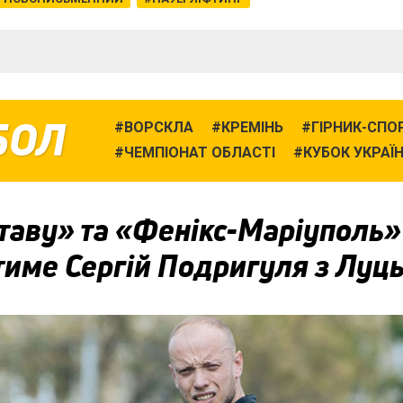
БОЛ
ВОРСКЛА
КРЕМІНЬ
ГІРНИК-СПО
ЧЕМПІОНАТ ОБЛАСТІ
КУБОК УКРАЇ
таву» та «Фенікс-Маріуполь»
тиме Сергій Подригуля з Луц