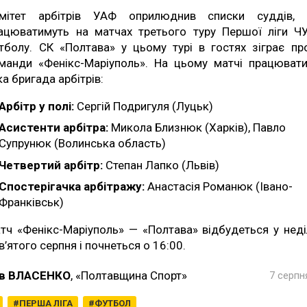
мітет арбітрів УАФ оприлюднив списки суддів, 
ацюватимуть на матчах третього туру Першої ліги Ч
тболу. СК «Полтава» у цьому турі в гостях зіграє пр
манди «Фенікс-Маріуполь». На цьому матчі працюват
ка бригада арбітрів:
Арбітр у полі:
Сергій Подригуля (Луцьк)
Асистенти арбітра:
Микола Близнюк (Харків), Павло
Супрунюк (Волинська область)
Четвертий арбітр:
Степан Лапко (Львів)
Спостерігачка арбітражу:
Анастасія Романюк (Івано-
Франківськ)
тч «Фенікс-Маріуполь» — «Полтава» відбудеться у нед
в’ятого серпня і почнеться о 16:00.
в ВЛАСЕНКО
, «Полтавщина Спорт»
7 серпн
ПЕРША ЛІГА
ФУТБОЛ