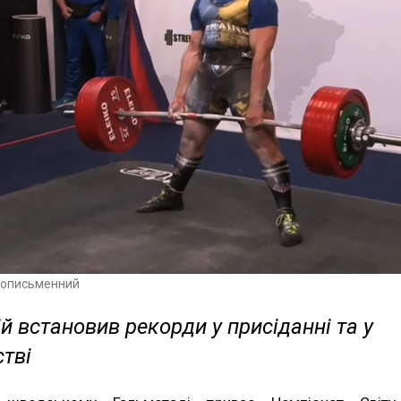
вописьменний
й встановив рекорди у присіданні та у
тві