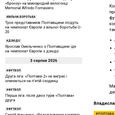
«бронзу» на міжнародній велогонці
Ко
Memorial Alfredo Fornasiero
пр
ВІЛЬНА БОРОТЬБА
фу
Троє представників Полтавщини поїдуть
ко
на чемпіонат Європи з вільної боротьби U-
та
20
ДЗЮДО
Ярослав Омельченко з Полтавщини їде
на чемпіонат Європи з дзюдо
3 серпня 2026
ФУТБОЛ
Друга ліга: «Полтава-2» не виграє і
опиняється на п’ятій сходинці
Ма
ФУТБОЛ
де
Перша ліга: після двох турів «Полтава»
друга
Владисла
ФУТБОЛ
ПОЛТАВА
Сергій Іващенко: «Розслідування комітету