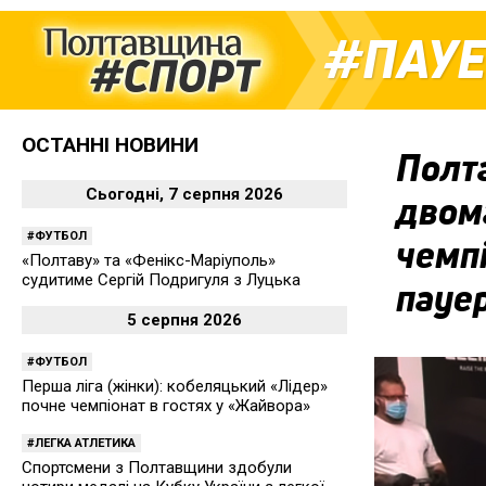
ПАУ
ОСТАННІ НОВИНИ
Полт
Сьогодні, 7 серпня 2026
двом
ФУТБОЛ
чемпі
«Полтаву» та «Фенікс-Маріуполь»
судитиме Сергій Подригуля з Луцька
пауе
5 серпня 2026
ФУТБОЛ
Перша ліга (жінки): кобеляцький «Лідер»
почне чемпіонат в гостях у «Жайвора»
ЛЕГКА АТЛЕТИКА
Спортсмени з Полтавщини здобули