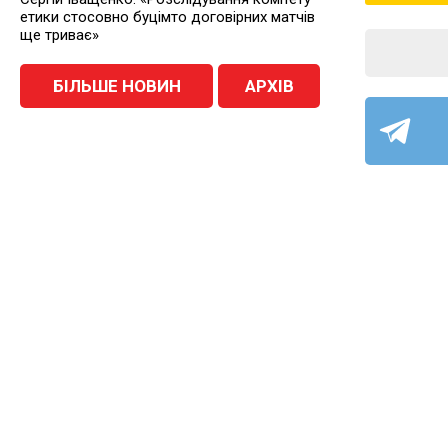
етики стосовно буцімто договірних матчів
ще триває»
БІЛЬШЕ НОВИН
АРХІВ
ФУТ
ОСТАННІ НОВИНИ
Перша
Сьогодні, 7 серпня 2026
«Ліде
ФУТБОЛ
у «Ж
«Полтаву» та «Фенікс-Маріуполь»
судитиме Сергій Подригуля з Луцька