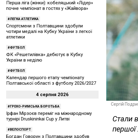
Перша ліга (жінки): кобеляцький «Лідер»
почне чемпіонат в гостях у «Жайвора»
ЛЕГКА АТЛЕТИКА
Спортсмени з Полтавщини здобули
чотири медалі на Кубку України з легкої
атлетики
ФУТБОЛ
ФК «Решетилівка» дебютує в Кубку
України в неділю
ФУТБОЛ
Календар першого етапу чемпіонату
Полтавської області з футболу 2026/2027
4 серпня 2026
Сергій Подри
ГРЕКО-РИМСЬКА БОРОТЬБА
Ірфан Мірзоєв переміг на міжнародному
Стали в
турнірі Druskininkai Cup у Литві
першої 
ВЕЛОСПОРТ
Богдан Говорун з Полтавщини здобув