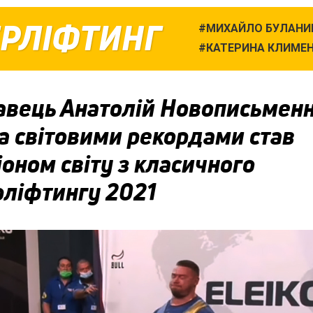
ЕРЛІФТИНГ
МИХАЙЛО БУЛАНИ
КАТЕРИНА КЛИМЕ
авець Анатолій Новописьменн
а світовими рекордами став
оном світу з класичного
рліфтингу 2021