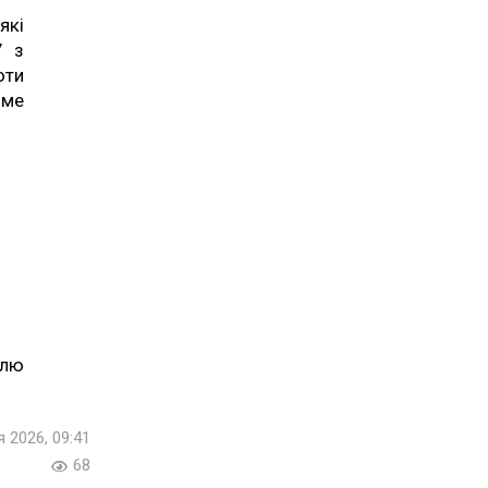
які
У з
оти
име
ілю
я 2026, 09:41
68