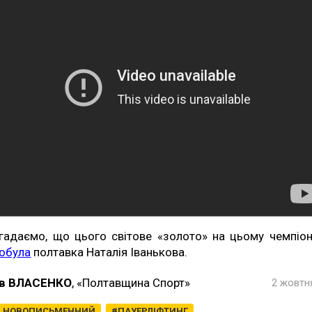
гадаємо, що цього світове «золото» на цьому чемпіон
обула
полтавка Наталія Іванькова.
в ВЛАСЕНКО
, «Полтавщина Спорт»
2 жовтня
Й НОВОПИСЬМЕННИЙ
ПАУЕРЛІФТИНГ