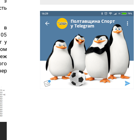
у з
сть
.
м в
105
г у
ном
теж
ого
нер