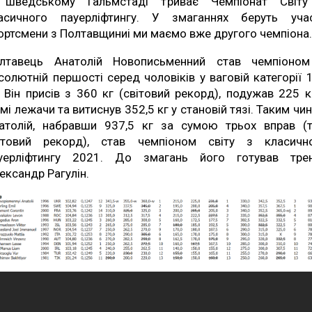
шведському Гальмстаді триває Чемпіонат Світ
асичного пауерліфтингу. У змаганнях беруть уча
ортсмени з Полтавщиниі ми маємо вже другого чемпіона
лтавець Анатолій Новописьменний став чемпіоно
солютній першості серед чоловіків у ваговій категорії 
. Він присів з 360 кг (світовий рекорд), подужав 225 к
мі лежачи та витиснув 352,5 кг у становій тязі. Таким чи
атолій, набравши 937,5 кг за сумою трьох вправ (
ітовий рекорд), став чемпіоном світу з класичн
уерліфтингу 2021. До змагань його готував тре
ександр Рагулін.