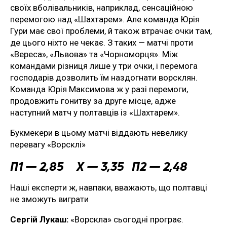
своїх вболівальників, наприклад, сенсаційною
перемогою над «Шахтарем». Але команда Юрія
Гури має свої проблеми, й також втрачає очки там,
де цього ніхто не чекає. З таких — матчі проти
«Вереса», «Львова» та «Чорноморця». Між
командами різниця лише у три очки, і перемога
господарів дозволить їм наздогнати ворсклян.
Команда Юрія Максимова ж у разі перемоги,
продовжить гонитву за друге місце, адже
наступний матч у полтавців із «Шахтарем».
Букмекери в цьому матчі віддають невелику
перевагу «Ворсклі»
П1 — 2,85 Х — 3,35 П2 — 2,48
Наші експерти ж, навпаки, вважають, що полтавці
не зможуть виграти
Сергій Лукаш:
«Ворскла» сьогодні програє.