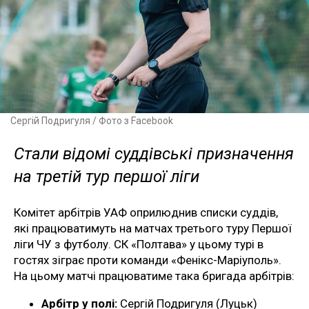
Сергій Подригуля / Фото з Facebook
Стали відомі суддівські призначення
на третій тур першої ліги
Комітет арбітрів УАФ оприлюднив списки суддів,
які працюватимуть на матчах третього туру Першої
ліги ЧУ з футболу. СК «Полтава» у цьому турі в
гостях зіграє проти команди «Фенікс-Маріуполь».
На цьому матчі працюватиме така бригада арбітрів:
Арбітр у полі:
Сергій Подригуля (Луцьк)