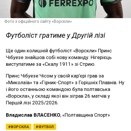
Фото з офіційного сайту «Ворскли»
Футболіст гратиме у Другій лізі
Ще один колишній футболіст «Ворскли» Принс
Чібуезе знайшов собі нову команду. Нігерієць
виступатиме за «Скалу 1911» зі Стрию.
Принс Чібуезе Чісом у своїй кар’єрі грав за
«Миколаїв» та «Гірник-Спорт» з Горішніх Плавнів. Ну
і його останньою командою була полтавська
«Ворскла», у складі якої він зіграв 26 матчів у
Першій лізі 2025/2026.
Владислав ВЛАСЕНКО
, «Полтавщина Спорт»
ВОРСКЛА
ФУТБОЛ