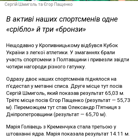
Сергій Шмиголь та Єгор Пащенко
В активі наших спортсменів одне
«срібло» й три «бронзи»
Нещодавно у Кропивницькому відбувся Кубок
України з легкої атлетики. У змаганнях брали
участь спортсмени з Полтавщини і привезли звідти
чотири нагороди різного гатунку.
Одразу двоє наших спортсменів піднялося на
п’єдестал у метанні списа. Друге місце тут посів
Сергій Шмиголь, який показав результат 65,03 м.
Трётє місце посів Єгор Пащенко (результат — 55,73
м). Переможцем тут став Олександр П’ятниця з
Дніпропетровщини (результат — 65,70 м).
Марія Голівець з Кременчука стала третьою у
штовханні ядра. Марія показала результат 14.11 м.