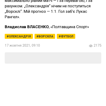
максимально рівний матч — і за перевагою, і за
рахунком. „Олександрія“ нічим не поступиться
„Ворсклі“. Мій прогноз — 1:1. Гол заб’є Лукас
Рангел».
Владислав ВЛАСЕНКО
, «Полтавщина Спорт»
ОЛЕКСАНДРІЯ
ВОРСКЛА
ФУТБОЛ
17 жовтня 2021, 09:10
2175