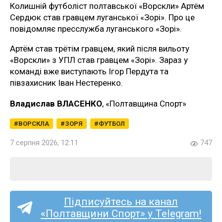
Колишній футболіст полтавської «Ворскли» Артём
Сердюк став гравцем луганської «Зорі». Про це
повідомляє пресслужба луганського «Зорі».
Артём став трётім гравцем, який після вильоту
«Ворскли» з УПЛ став гравцем «Зорі». Зараз у
команді вже виступають Ігор Пердута та
півзахисник Іван Нестеренко.
Владислав ВЛАСЕНКО
, «Полтавщина Спорт»
ВОРСКЛА
ЗОРЯ
ФУТБОЛ
7 серпня 2026, 12:11
747
Підписуйтесь на канал
«Полтавщини Спорт» у Telegram!