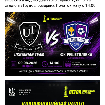
зіграють в неділю дев’ятого серпня у Дніпрі на
стадіоні «Трудові резерви». Початок мату о 14:00.