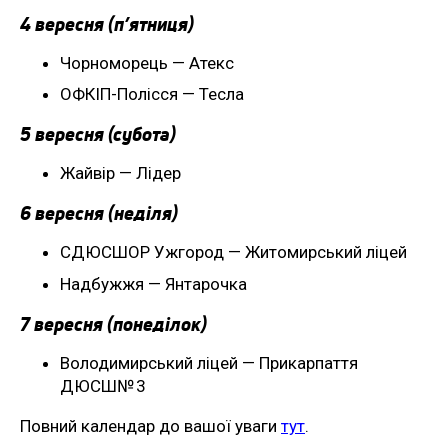
4 вересня (п’ятниця)
Чорноморець — Атекс
ОФКІП-Полісся — Тесла
5 вересня (субота)
Жайвір — Лідер
6 вересня (неділя)
СДЮСШОР Ужгород — Житомирський ліцей
Надбужжя — Янтарочка
7 вересня (понеділок)
Володимирський ліцей — Прикарпаття
ДЮСШ№ 3
Повний календар до вашої уваги
тут
.