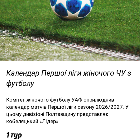
Календар Першої ліги жіночого ЧУ з
футболу
Комітет жіночого футболу УАФ оприлюднив
календар матчів Першої ліги сезону 2026/2027. У
цьому дивізіоні Полтавщину представляє
кобеляцький «Лідер».
1 тур