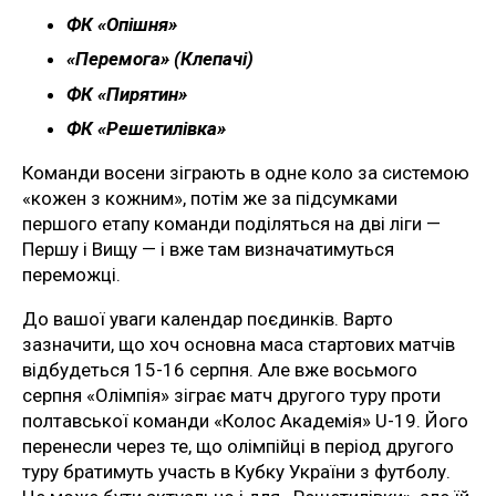
ФК «Опішня»
«Перемога» (Клепачі)
ФК «Пирятин»
ФК «Решетилівка»
Команди восени зіграють в одне коло за системою
«кожен з кожним», потім же за підсумками
першого етапу команди поділяться на дві ліги —
Першу і Вищу — і вже там визначатимуться
переможці.
До вашої уваги календар поєдинків. Варто
зазначити, що хоч основна маса стартових матчів
відбудеться 15-16 серпня. Але вже восьмого
серпня «Олімпія» зіграє матч другого туру проти
полтавської команди «Колос Академія» U-19. Його
перенесли через те, що олімпійці в період другого
туру братимуть участь в Кубку України з футболу.