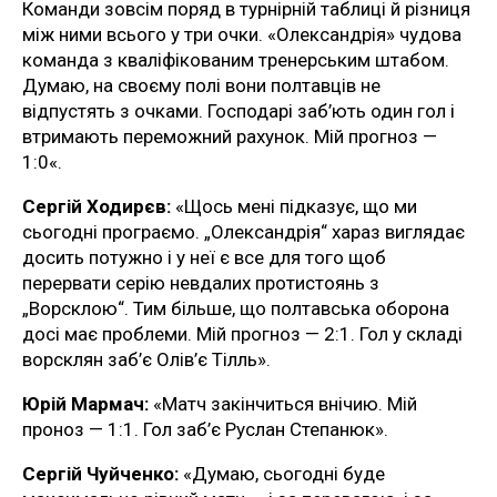
Команди зовсім поряд в турнірній таблиці й різниця
між ними всього у три очки. «Олександрія» чудова
команда з кваліфікованим тренерським штабом.
Думаю, на своєму полі вони полтавців не
відпустять з очками. Господарі заб’ють один гол і
втримають переможний рахунок. Мій прогноз —
1:0«.
Сергій Ходирєв:
«Щось мені підказує, що ми
сьогодні програємо. „Олександрія“ хараз виглядає
досить потужно і у неї є все для того щоб
перервати серію невдалих протистоянь з
„Ворсклою“. Тим більше, що полтавська оборона
досі має проблеми. Мій прогноз — 2:1. Гол у складі
ворсклян заб’є Олів’є Тілль».
Юрій Мармач:
«Матч закінчиться внічию. Мій
проноз — 1:1. Гол заб’є Руслан Степанюк».
Сергій Чуйченко:
«Думаю, сьогодні буде