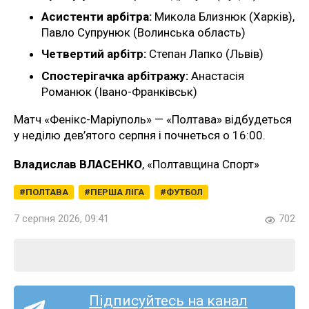
Асистенти арбітра:
Микола Близнюк (Харків),
Павло Супрунюк (Волинська область)
Четвертий арбітр:
Степан Лапко (Львів)
Спостерігачка арбітражу:
Анастасія
Романюк (Івано-Франківськ)
Матч «Фенікс-Маріуполь» — «Полтава» відбудеться
у неділю дев’ятого серпня і почнеться о 16:00.
Владислав ВЛАСЕНКО
, «Полтавщина Спорт»
ПОЛТАВА
ПЕРША ЛІГА
ФУТБОЛ
7 серпня 2026, 09:41
702
Підписуйтесь на канал