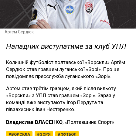
Артем Сердюк
Нападник виступатиме за клуб УПЛ
Колишній футболіст полтавської «Ворскли» Артём
Сердюк став гравцем луганської «Зорі». Про це
повідомляє пресслужба луганського «Зорі».
Артём став трётім гравцем, який після вильоту
«Ворскли» з УПЛ став гравцем «Зорі». Зараз у
команді вже виступають Ігор Пердута та
півзахисник Іван Нестеренко.
Владислав ВЛАСЕНКО
, «Полтавщина Спорт»
ВОРСКЛА
ЗОРЯ
ФУТБОЛ