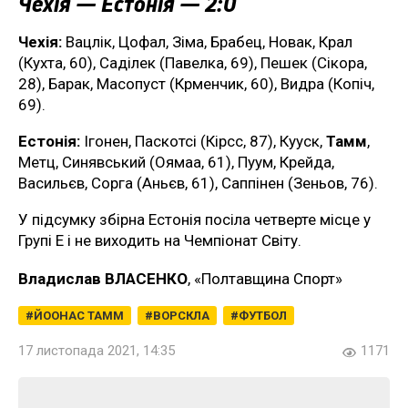
Чехія — Естонія — 2:0
Чехія:
Вацлік, Цофал, Зіма, Брабец, Новак, Крал
(Кухта, 60), Саділек (Павелка, 69), Пешек (Сікора,
28), Барак, Масопуст (Крменчик, 60), Видра (Копіч,
69).
Естонія:
Ігонен, Паскотсі (Кірсс, 87), Кууск,
Тамм
,
Метц, Синявський (Оямаа, 61), Пуум, Крейда,
Васильєв, Сорга (Аньєв, 61), Саппінен (Зеньов, 76).
У підсумку збірна Естонія посіла четверте місце у
Групі Е і не виходить на Чемпіонат Світу.
Владислав ВЛАСЕНКО
, «Полтавщина Спорт»
ЙООНАС ТАММ
ВОРСКЛА
ФУТБОЛ
17 листопада 2021, 14:35
1171