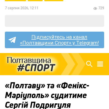
7 серпня 2026, 12:11
729
Підписуйтесь на канал
«Полтавщини Спорт» у Telegram!
«Полтаву» та «Фенікс-
Маріуполь» судитиме
Сергій Подригуля