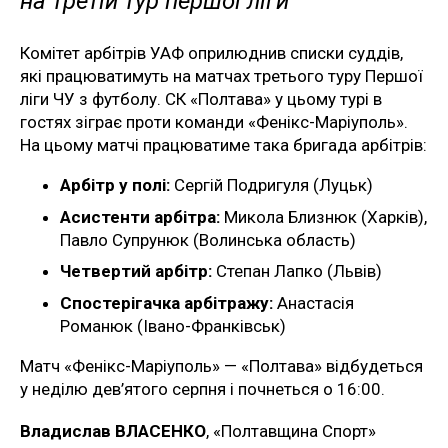
на третій тур першої ліги
Комітет арбітрів УАФ оприлюднив списки суддів,
які працюватимуть на матчах третього туру Першої
ліги ЧУ з футболу. СК «Полтава» у цьому турі в
гостях зіграє проти команди «Фенікс-Маріуполь».
На цьому матчі працюватиме така бригада арбітрів:
Арбітр у полі:
Сергій Подригуля (Луцьк)
Асистенти арбітра:
Микола Близнюк (Харків),
Павло Супрунюк (Волинська область)
Четвертий арбітр:
Степан Лапко (Львів)
Спостерігачка арбітражу:
Анастасія
Романюк (Івано-Франківськ)
Матч «Фенікс-Маріуполь» — «Полтава» відбудеться
у неділю дев’ятого серпня і почнеться о 16:00.
Владислав ВЛАСЕНКО
, «Полтавщина Спорт»