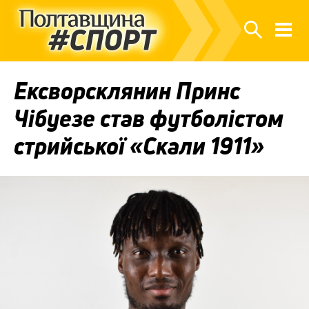
Ексворсклянин Принс
Чібуезе став футболістом
стрийської «Скали 1911»