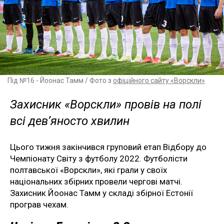
Під №16 - Йоонас Тамм / Фото з
офіційного сайту «Ворскли»
Захисник «Ворскли» провів на полі
всі дев’яносто хвилин
Цього тижня закінчився груповий етап Відбору до
Чемпіонату Світу з футболу 2022. Футболісти
полтавської «Ворскли», які грали у своїх
національних збірних провели чергові матчі.
Захисник Йоонас Тамм у складі збірної Естонії
програв чехам.