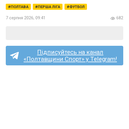
ПОЛТАВА
ПЕРША ЛІГА
ФУТБОЛ
7 серпня 2026, 09:41
682
Підписуйтесь на канал
«Полтавщини Спорт» у Telegram!
Перша ліга (жінки):
кобеляцький «Лідер»