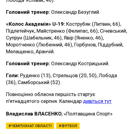
Лобода 9Співак, 46).
Головний тренер:
Олександр Безуглий.
«Колос Академія» U-19:
Кострубяк (Литвин, 66),
Підлетейчук, Майстренко (Фелипас, 66), Січевський,
Супрун (Шабельник, 46), Явір (Яненко, 46),
Моротченко (Любенний, 46), Горбунов, Піддубний,
Мелащенко, Аранчій.
Головний тренер:
Олександр Кострицький.
Голи:
Руденко (13), Стрельцов (20, 50), Лобода
(36), Самборський (52).
Повноцінно обласна першість стартує
п’ятнадцятого серпня. Календар
дивіться тут
Владислав ВЛАСЕНКО
, «Полтавщина Спорт»
ЧЕМПІОНАТ ОБЛАСТІ
ФУТБОЛ