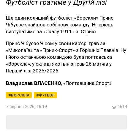
Футболіст гратиме у Другій лізі
Ще один колишній футболіст «Ворскли» Принс
Чібуезе знайшов собі нову команду. Нігерієць
виступатиме за «Скалу 1911» зі Стрию.
Принс Чібуезе Чісом у своїй кар’єрі грав за
«Миколаїв» та «Гірник-Спорт» з Горішніх Плавнів. Ну
і його останньою командою була полтавська
«Ворскла», у складі якої він зіграв 26 матчів у
Першій лізі 2025/2026.
Владислав ВЛАСЕНКО
, «Полтавщина Спорт»
ВОРСКЛА
ФУТБОЛ
7 серпня 2026, 16:19
1614