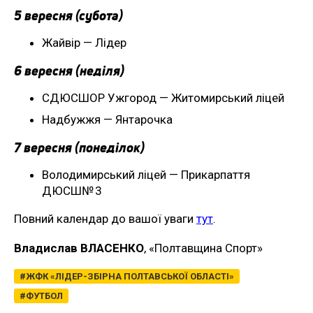
5 вересня (субота)
Жайвір — Лідер
6 вересня (неділя)
СДЮСШОР Ужгород — Житомирський ліцей
Надбужжя — Янтарочка
7 вересня (понеділок)
Володимирський ліцей — Прикарпаття
ДЮСШ№ 3
Повний календар до вашої уваги
тут
.
Владислав ВЛАСЕНКО
, «Полтавщина Спорт»
ЖФК «ЛІДЕР-ЗБІРНА ПОЛТАВСЬКОЇ ОБЛАСТІ»
ФУТБОЛ