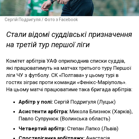
Сергій Подригуля / Фото з Facebook
Стали відомі суддівські призначення
на третій тур першої ліги
Комітет арбітрів УАФ оприлюднив списки суддів,
які працюватимуть на матчах третього туру Першої
ліги ЧУ з футболу. СК «Полтава» у цьому турі в
гостях зіграє проти команди «Фенікс-Маріуполь».
На цьому матчі працюватиме така бригада арбітрів:
Арбітр у полі:
Сергій Подригуля (Луцьк)
Асистенти арбітра:
Микола Близнюк (Харків),
Павло Супрунюк (Волинська область)
Четвертий арбітр:
Степан Лапко (Львів)
Спостерігачка арбітражу:
Анастасія