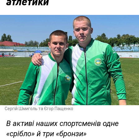
атлетики
Сергій Шмиголь та Єгор Пащенко
В активі наших спортсменів одне
«срібло» й три «бронзи»