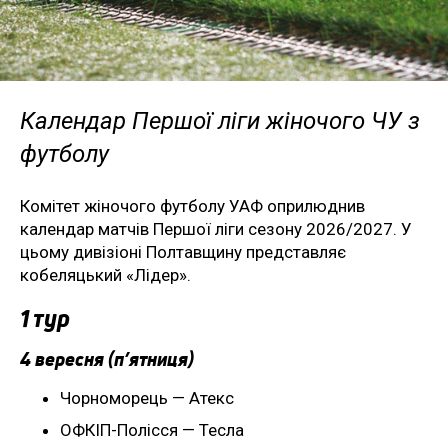
Календар Першої ліги жіночого ЧУ з
футболу
Комітет жіночого футболу УАФ оприлюднив
календар матчів Першої ліги сезону 2026/2027. У
цьому дивізіоні Полтавщину представляє
кобеляцький «Лідер».
1 тур
4 вересня (п’ятниця)
Чорноморець — Атекс
ОФКІП-Полісся — Тесла