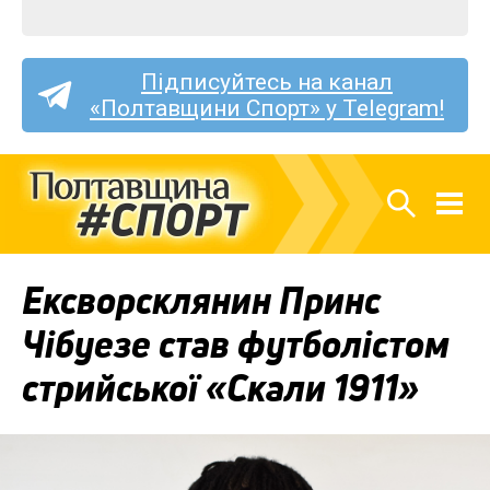
Підписуйтесь на канал
«Полтавщини Спорт» у Telegram!
Ексворсклянин Принс
Чібуезе став футболістом
стрийської «Скали 1911»