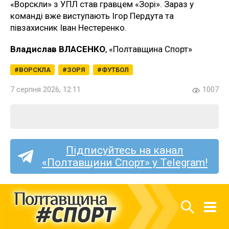
«Ворскли» з УПЛ став гравцем «Зорі». Зараз у
команді вже виступають Ігор Пердута та
півзахисник Іван Нестеренко.
Владислав ВЛАСЕНКО
, «Полтавщина Спорт»
ВОРСКЛА
ЗОРЯ
ФУТБОЛ
7 серпня 2026, 12:11
1007
Підписуйтесь на канал
«Полтавщини Спорт» у Telegram!