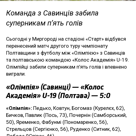
Команда з Савинців забила
суперникам п’ять голів
Сьогодні у Миргороді на стадіоні «Старт» відбувся
перенесений матч другого туру чемпіонату
Полтавщини з футболу між «Олімпією» з Савинців
та полтавською командою «Колос Академія» U-19.
Олімпійці забили суперникам п’ять голів і впевнено
виграли.
«Олімпія» (Савинці) — «Колос
Академія» U-19 (Полтава) — 5:0
«Олімпія»:
Педько, Ковтун, Богомаз (Курелєх, 62),
Бичков, Павлик (Пось, 73), Почернін (Самборський,
50), Яременко, Фабунмі (Пономаренко, 56),
Стрельцов (Сергієнко, 56), Руденко (Ситник, 62),