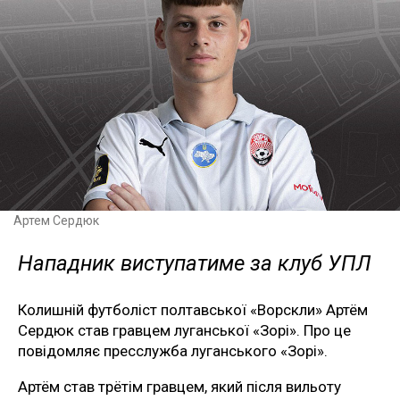
Артем Сердюк
Нападник виступатиме за клуб УПЛ
Колишній футболіст полтавської «Ворскли» Артём
Сердюк став гравцем луганської «Зорі». Про це
повідомляє пресслужба луганського «Зорі».
Артём став трётім гравцем, який після вильоту