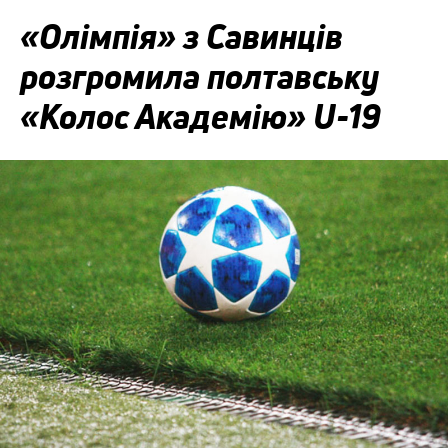
«Олімпія» з Савинців
розгромила полтавську
«Колос Академію» U-19