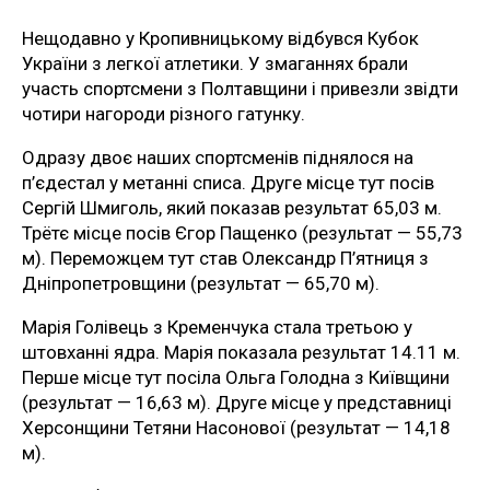
Нещодавно у Кропивницькому відбувся Кубок
України з легкої атлетики. У змаганнях брали
участь спортсмени з Полтавщини і привезли звідти
чотири нагороди різного гатунку.
Одразу двоє наших спортсменів піднялося на
п’єдестал у метанні списа. Друге місце тут посів
Сергій Шмиголь, який показав результат 65,03 м.
Трётє місце посів Єгор Пащенко (результат — 55,73
м). Переможцем тут став Олександр П’ятниця з
Дніпропетровщини (результат — 65,70 м).
Марія Голівець з Кременчука стала третьою у
штовханні ядра. Марія показала результат 14.11 м.
Перше місце тут посіла Ольга Голодна з Київщини
(результат — 16,63 м). Друге місце у представниці
Херсонщини Тетяни Насонової (результат — 14,18
м).