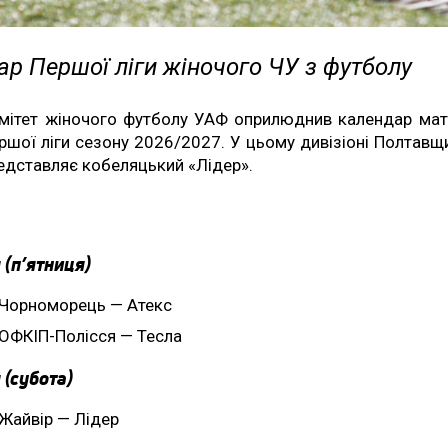
р Першої ліги жіночого ЧУ з футболу
мітет жіночого футболу УАФ оприлюднив календар мат
ршої ліги сезону 2026/2027. У цьому дивізіоні Полтавщ
едставляє кобеляцький «Лідер».
 (п’ятниця)
Чорноморець — Атекс
ОФКІП-Полісся — Тесла
 (субота)
Жайвір — Лідер