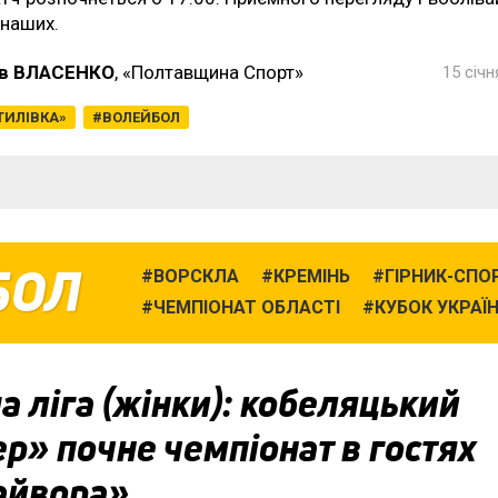
 наших.
в ВЛАСЕНКО
, «Полтавщина Спорт»
15 січн
ТИЛІВКА»
ВОЛЕЙБОЛ
БОЛ
ВОРСКЛА
КРЕМІНЬ
ГІРНИК-СПО
ЧЕМПІОНАТ ОБЛАСТІ
КУБОК УКРАЇ
 ліга (жінки): кобеляцький
р» почне чемпіонат в гостях
айвора»