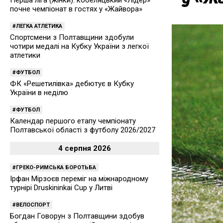
Перша ліга (жінки): кобеляцький «Лідер»
почне чемпіонат в гостях у «Жайвора»
ЛЕГКА АТЛЕТИКА
Спортсмени з Полтавщини здобули
чотири медалі на Кубку України з легкої
атлетики
ФУТБОЛ
ФК «Решетилівка» дебютує в Кубку
України в неділю
ФУТБОЛ
Календар першого етапу чемпіонату
Полтавської області з футболу 2026/2027
4 серпня 2026
ГРЕКО-РИМСЬКА БОРОТЬБА
Ірфан Мірзоєв переміг на міжнародному
турнірі Druskininkai Cup у Литві
ВЕЛОСПОРТ
Богдан Говорун з Полтавщини здобув