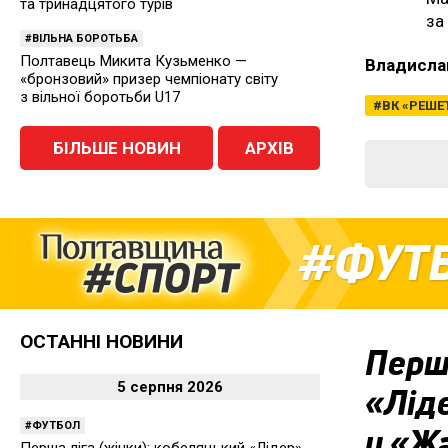
та тринадцятого турів
за
ВІЛЬНА БОРОТЬБА
Полтавець Микита Кузьменко —
Владисла
«бронзовий» призер чемпіонату світу
з вільної боротьби U17
ВК «РЕШЕ
БІЛЬШЕ НОВИН
АРХІВ
ФУТ
ОСТАННІ НОВИНИ
Перша
5 серпня 2026
«Ліде
ФУТБОЛ
у «Ж