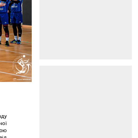
оду
чої
дою
від