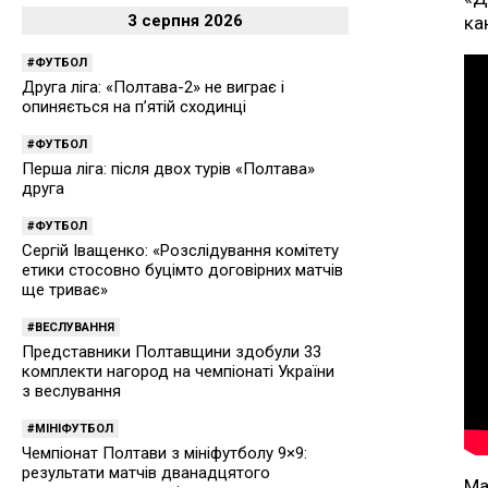
3 серпня 2026
ка
ФУТБОЛ
Друга ліга: «Полтава-2» не виграє і
опиняється на п’ятій сходинці
ФУТБОЛ
Перша ліга: після двох турів «Полтава»
друга
ФУТБОЛ
Сергій Іващенко: «Розслідування комітету
етики стосовно буцімто договірних матчів
ще триває»
ВЕСЛУВАННЯ
Представники Полтавщини здобули 33
комплекти нагород на чемпіонаті України
з веслування
МІНІФУТБОЛ
Чемпіонат Полтави з мініфутболу 9×9:
результати матчів дванадцятого
Ма