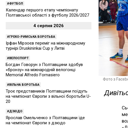
ФУТБОЛ
Календар першого етапу чемпіонату
Полтавської області з футболу 2026/2027
4 серпня 2026
ГРЕКО-РИМСЬКА БОРОТЬБА
Ірфан Мірзоєв переміг на міжнародному
турнірі Druskininkai Cup у Литві
ВЕЛОСПОРТ
Богдан Говорун з Полтавщини здобув
«бронзу» на міжнародній велогонці
Memorial Alfredo Fornasiero
Фото з Faceb
ВІЛЬНА БОРОТЬБА
Троє представників Полтавщини поїдуть
Дивітьс
на чемпіонат Європи з вільної боротьби U-
20
Сь
ДЗЮДО
ме
Ярослав Омельченко з Полтавщини їде
во
на чемпіонат Європи з дзюдо
«Д