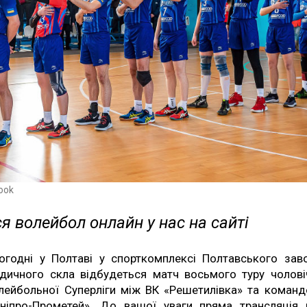
ook
я волейбол онлайн у нас на сайті
огодні у Полтаві у спорткомплексі Полтавського зав
дичного скла відбудеться матч восьмого туру чолові
лейбольної Суперліги між ВК «Решетилівка» та коман
ніпро-Прометей». До вашої уваги пряма трансляція 