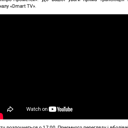
налу «Dmart TV».
тч розпочнеться о 17:00. Приємного перегляду і вболіва