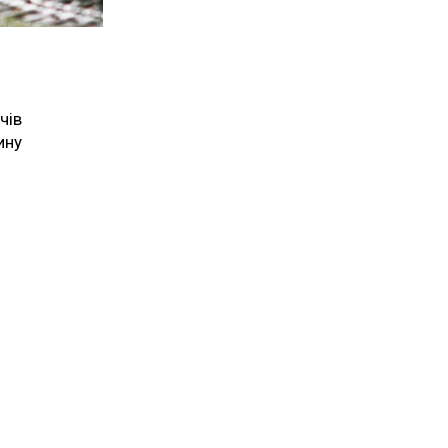
чів
ину