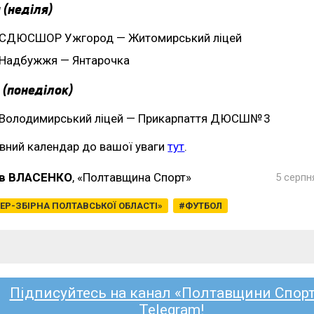
 (неділя)
СДЮСШОР Ужгород — Житомирський ліцей
Надбужжя — Янтарочка
 (понеділок)
Володимирський ліцей — Прикарпаття ДЮСШ№ 3
вний календар до вашої уваги
тут
.
в ВЛАСЕНКО
, «Полтавщина Спорт»
5 серпн
ЕР-ЗБІРНА ПОЛТАВСЬКОЇ ОБЛАСТІ»
ФУТБОЛ
Підписуйтесь на канал «Полтавщини Спорт
Telegram!