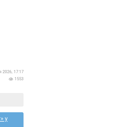
я 2026, 17:17
1553
» у