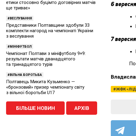
етики стосовно буцімто договірних матчів
6 вересня
ще триває»
ВЕСЛУВАННЯ
Представники Полтавщини здобули 33
комплекти нагород на чемпіонаті України
з веслування
7 вересня
МІНІФУТБОЛ
Чемпіонат Полтави з мініфутболу 9×9:
результати матчів дванадцятого
По
та тринадцятого турів
ВІЛЬНА БОРОТЬБА
Владисла
Полтавець Микита Кузьменко —
«бронзовий» призер чемпіонату світу
ЖФК «ЛІД
з вільної боротьби U17
БІЛЬШЕ НОВИН
АРХІВ