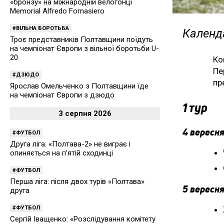
«бронзу» на міжнародній велогонці
Memorial Alfredo Fornasiero
ВІЛЬНА БОРОТЬБА
Календа
Троє представників Полтавщини поїдуть
на чемпіонат Європи з вільної боротьби U-
20
Ко
Пе
ДЗЮДО
пр
Ярослав Омельченко з Полтавщини їде
на чемпіонат Європи з дзюдо
1 тур
3 серпня 2026
4 вересня
ФУТБОЛ
Друга ліга: «Полтава-2» не виграє і
опиняється на п’ятій сходинці
ФУТБОЛ
Перша ліга: після двох турів «Полтава»
5 вересня
друга
ФУТБОЛ
Сергій Іващенко: «Розслідування комітету