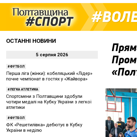
ВОЛ
ОСТАННІ НОВИНИ
Пряма
5 серпня 2026
Пром
ФУТБОЛ
«Пол
Перша ліга (жінки): кобеляцький «Лідер»
почне чемпіонат в гостях у «Жайвора»
ЛЕГКА АТЛЕТИКА
Спортсмени з Полтавщини здобули
чотири медалі на Кубку України з легкої
атлетики
ФУТБОЛ
ФК «Решетилівка» дебютує в Кубку
України в неділю