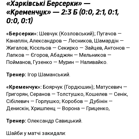
«Харківські Берсерки» —
«Кременчук» — 2:3 Б (0:0, 2:1, 0:1,
0:0, 0:1)
«Берсерки»:
Шевчук (Козловський); Пугачов —
Канаплін, Александров — Лесников, Шамардін —
Жигалов; Кісєльов — Секирко — Зайцев, Антонов —
Лапков — Єгоров, Абаджян — Мельников —
Пойманов, Гузенко — Мурин — Наливайко.
Тренер:
Ігор Шаманський.
«Кременчук»:
Боярчук (Гордюшин); Матусевич —
Григорян, Серанов — Толстушко, Кошелев — Сенік,
Сібілевич — Горлушко; Коробов — Дубінін —
Денискін, Хришпенц — Ворона — Гриценко,
Тренер:
Олександр Савицький.
Шайби у матчі закидали: