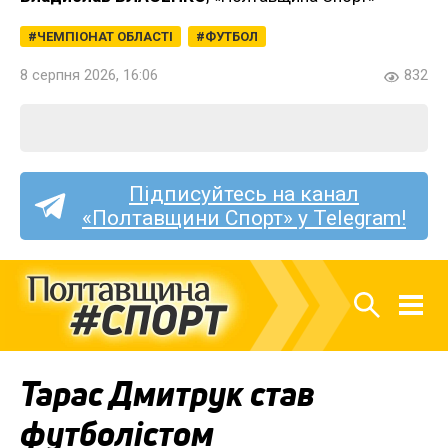
ЧЕМПІОНАТ ОБЛАСТІ
ФУТБОЛ
8 серпня 2026, 16:06
832
Підписуйтесь на канал
«Полтавщини Спорт» у Telegram!
Тарас Дмитрук став
футболістом