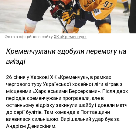
Фото з офіційного сайту
ХК «Кременчук»
Кременчужани здобули перемогу на
виїзді
26 січня у Харкові ХК «Кременчук», в рамках
чергового туру Української хокейної ліги зіграв з
місцевими «Харківськими Берсерками». Після двох
періодів кременчужани програвали, але в
останньому відрізку закинули шайбу і довели матч
до серії булітів. Там команда з Полтавщини
виявилася сильнішою. Вирішальний удар був за
Андрієм Денискіним.