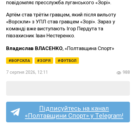
повідомляє пресслужба луганського «Зорі».
Артём став трётім гравцем, який після вильоту
«Ворскли» з УПЛ став гравцем «Зорі». Зараз у
команді вже виступають Ігор Пердута та
півзахисник Іван Нестеренко.
Владислав ВЛАСЕНКО
, «Полтавщина Спорт»
ВОРСКЛА
ЗОРЯ
ФУТБОЛ
7 серпня 2026, 12:11
988
Підписуйтесь на канал
«Полтавщини Спорт» у Telegram!