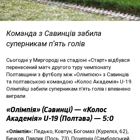
Команда з Савинців забила
суперникам п’ять голів
Сьогодні у Миргороді на стадіоні «Старт» відбувся
перенесений матч другого туру чемпіонату
Полтавщини з футболу між «Олімпією» з Савинців
та полтавською командою «Колос Академія» U-19.
Олімпійці забили суперникам п’ять голів і впевнено
виграли.
«Олімпія» (Савинці) — «Колос
Академія» U-19 (Полтава) — 5:0
«Олімпія»:
Педько, Ковтун, Богомаз (Курелєх, 62),
Бичков, Павлик (Пось, 73), Почернін (Самборський,