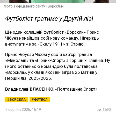
Фото з офіційного сайту «Ворскли»
Футболіст гратиме у Другій лізі
Ще один колишній футболіст «Ворскли» Принс
Чібуезе знайшов собі нову команду. Нігерієць
виступатиме за «Скалу 1911» зі Стрию.
Принс Чібуезе Чісом у своїй кар’єрі грав за
«Миколаїв» та «Гірник-Спорт» з Горішніх Плавнів. Ну
і його останньою командою була полтавська
«Ворскла», у складі якої він зіграв 26 матчів у
Першій лізі 2025/2026.
Владислав ВЛАСЕНКО
, «Полтавщина Спорт»
ВОРСКЛА
ФУТБОЛ
7 серпня 2026, 16:19
1590