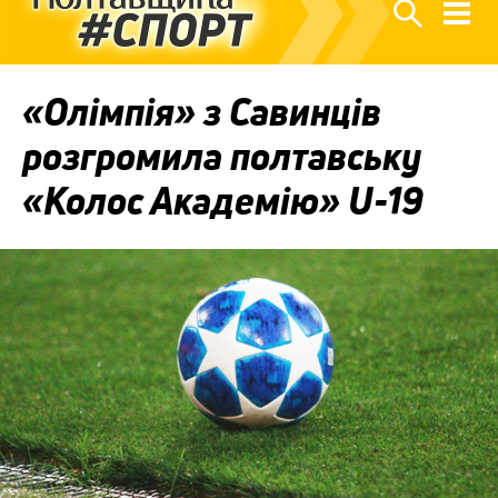
«Олімпія» з Савинців
розгромила полтавську
«Колос Академію» U-19