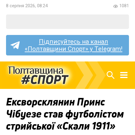
8 серпня 2026, 08:24
1081
Підписуйтесь на канал
«Полтавщини Спорт» у Telegram!
Ексворсклянин Принс
Чібуезе став футболістом
стрийської «Скали 1911»