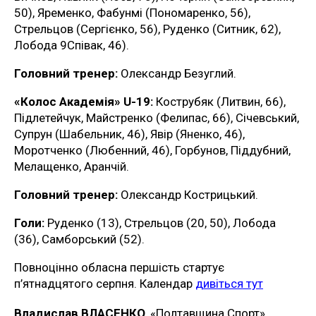
50), Яременко, Фабунмі (Пономаренко, 56),
Стрельцов (Сергієнко, 56), Руденко (Ситник, 62),
Лобода 9Співак, 46).
Головний тренер:
Олександр Безуглий.
«Колос Академія» U-19:
Кострубяк (Литвин, 66),
Підлетейчук, Майстренко (Фелипас, 66), Січевський,
Супрун (Шабельник, 46), Явір (Яненко, 46),
Моротченко (Любенний, 46), Горбунов, Піддубний,
Мелащенко, Аранчій.
Головний тренер:
Олександр Кострицький.
Голи:
Руденко (13), Стрельцов (20, 50), Лобода
(36), Самборський (52).
Повноцінно обласна першість стартує
п’ятнадцятого серпня. Календар
дивіться тут
Владислав ВЛАСЕНКО
, «Полтавщина Спорт»