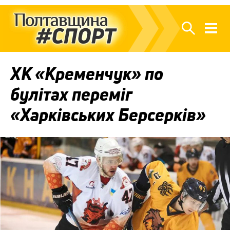
ХК «Кременчук» по
булітах переміг
«Харківських Берсерків»