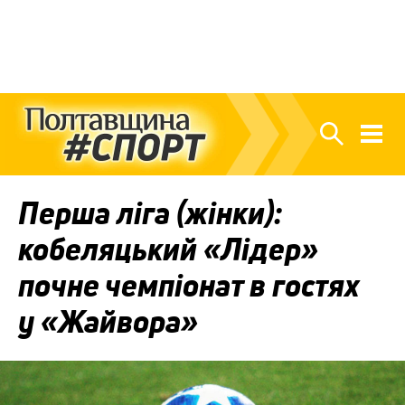
Перша ліга (жінки):
кобеляцький «Лідер»
почне чемпіонат в гостях
у «Жайвора»