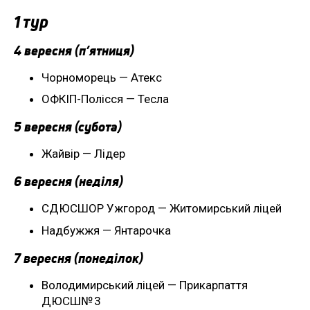
1 тур
4 вересня (п’ятниця)
Чорноморець — Атекс
ОФКІП-Полісся — Тесла
5 вересня (субота)
Жайвір — Лідер
6 вересня (неділя)
СДЮСШОР Ужгород — Житомирський ліцей
Надбужжя — Янтарочка
7 вересня (понеділок)
Володимирський ліцей — Прикарпаття
ДЮСШ№ 3