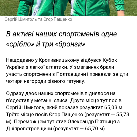
Сергій Шмиголь та Єгор Пащенко
В активі наших спортсменів одне
«срібло» й три «бронзи»
Нещодавно у Кропивницькому відбувся Кубок
України з легкої атлетики. У змаганнях брали
участь спортсмени з Полтавщини і привезли звідти
чотири нагороди різного гатунку.
Одразу двоє наших спортсменів піднялося на
п’єдестал у метанні списа. Друге місце тут посів
Сергій Шмиголь, який показав результат 65,03 м.
Трётє місце посів Єгор Пащенко (результат — 55,73
м). Переможцем тут став Олександр П’ятниця з
Дніпропетровщини (результат — 65,70 м).