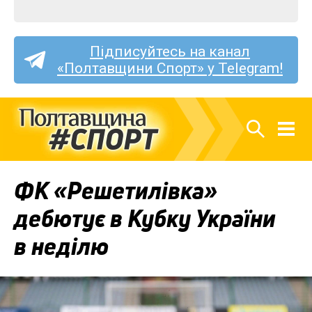
Підписуйтесь на канал
«Полтавщини Спорт» у Telegram!
ФК «Решетилівка»
дебютує в Кубку України
в неділю