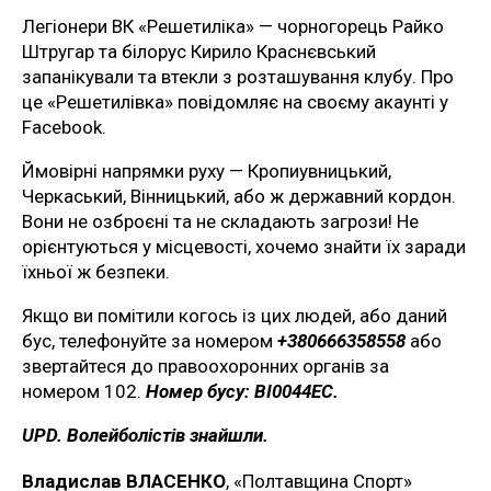
Легіонери ВК «Решетиліка» — чорногорець Райко
Штругар та білорус Кирило Краснєвський
запанікували та втекли з розташування клубу. Про
це «Решетилівка» повідомляє на своєму акаунті у
Facebook.
Ймовірні напрямки руху — Кропиувницький,
Черкаський, Вінницький, або ж державний кордон.
Вони не озброєні та не складають загрози! Не
орієнтуються у місцевості, хочемо знайти їх заради
їхньої ж безпеки.
Якщо ви помітили когось із цих людей, або даний
бус, телефонуйте за номером
+380666358558
або
звертайтеся до правоохоронних органів за
номером 102.
Номер бусу: ВІ0044ЕС.
UPD. Волейболістів знайшли.
Владислав ВЛАСЕНКО
, «Полтавщина Спорт»