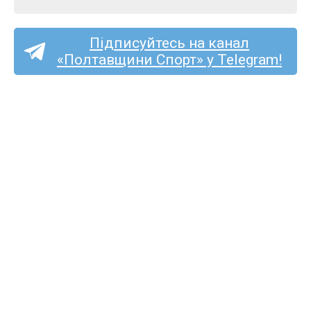
Підписуйтесь на канал
«Полтавщини Спорт» у Telegram!
Пряма трансляція матчу
«Ukrainian Team» —
«Решетилівка»
на «Полтавщині Спорт»