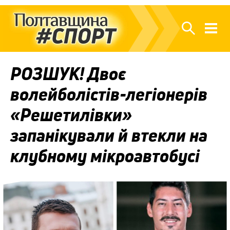
РОЗШУК! Двоє
волейболістів-легіонерів
«Решетилівки»
запанікували й втекли на
клубному мікроавтобусі