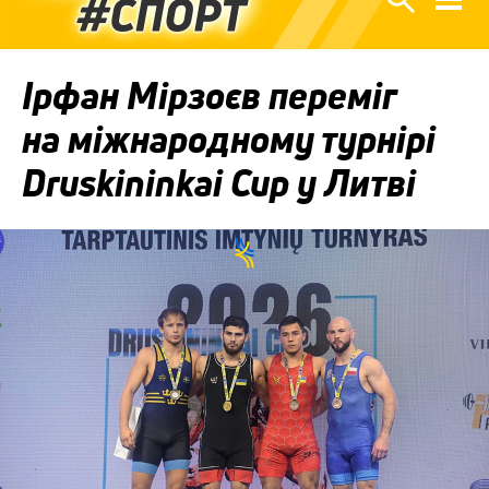
Ірфан Мірзоєв переміг
на міжнародному турнірі
Druskininkai Cup у Литві