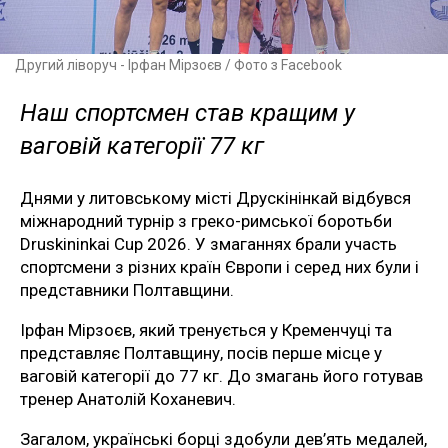
Другий ліворуч - Ірфан Мірзоєв / Фото з Facebook
Наш спортсмен став кращим у
ваговій категорії 77 кг
Днями у литовському місті Друскінінкай відбувся
міжнародний турнір з греко-римської боротьби
Druskininkai Cup 2026. У змаганнях брали участь
спортсмени з різних країн Європи і серед них були і
представники Полтавщини.
Ірфан Мірзоєв, який тренується у Кременчуці та
представляє Полтавщину, посів перше місце у
ваговій категорії до 77 кг. До змагань його готував
тренер Анатолій Коханевич.
Загалом, українські борці здобули дев’ять медалей,