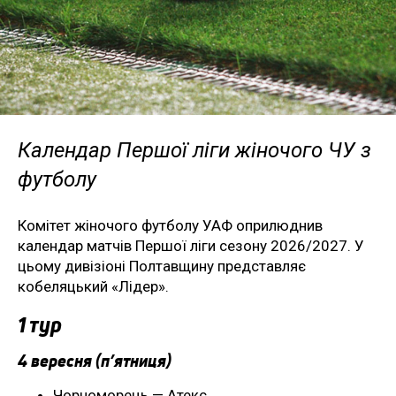
Календар Першої ліги жіночого ЧУ з
футболу
Комітет жіночого футболу УАФ оприлюднив
календар матчів Першої ліги сезону 2026/2027. У
цьому дивізіоні Полтавщину представляє
кобеляцький «Лідер».
1 тур
4 вересня (п’ятниця)
Чорноморець — Атекс