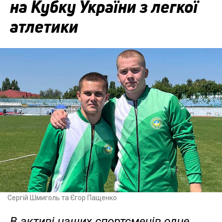
на Кубку України з легкої
атлетики
Сергій Шмиголь та Єгор Пащенко
В активі наших спортсменів одне