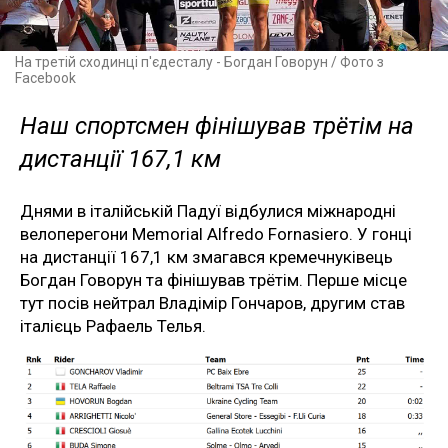
На третій сходинці п'єдесталу - Богдан Говорун / Фото з
Facebook
Наш спортсмен фінішував трётім на
дистанції 167,1 км
Днями в італійській Падуї відбулися міжнародні
велоперегони Memorial Alfredo Fornasiero. У гонці
на дистанції 167,1 км змагався кремечнуківець
Богдан Говорун та фінішував трётім. Перше місце
тут посів нейтрал Владімір Гончаров, другим став
італієць Рафаель Телья.