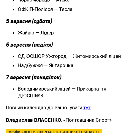
ОФКІП-Полісся — Тесла
5 вересня (субота)
Жайвір — Лідер
6 вересня (неділя)
СДЮСШОР Ужгород — Житомирський ліцей
Надбужжя — Янтарочка
7 вересня (понеділок)
Володимирський ліцей — Прикарпаття
ДЮСШ№ 3
Повний календар до вашої уваги
тут
.
Владислав ВЛАСЕНКО
, «Полтавщина Спорт»
ЖФК «ЛІДЕР-ЗБІРНА ПОЛТАВСЬКОЇ ОБЛАСТІ»