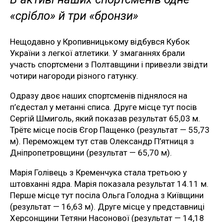
«срібло» й три «бронзи»
Нещодавно у Кропивницькому відбувся Кубок
України з легкої атлетики. У змаганнях брали
участь спортсмени з Полтавщини і привезли звідти
чотири нагороди різного гатунку.
Одразу двоє наших спортсменів піднялося на
п’єдестал у метанні списа. Друге місце тут посів
Сергій Шмиголь, який показав результат 65,03 м.
Трётє місце посів Єгор Пащенко (результат — 55,73
м). Переможцем тут став Олександр П’ятниця з
Дніпропетровщини (результат — 65,70 м).
Марія Голівець з Кременчука стала третьою у
штовханні ядра. Марія показала результат 14.11 м.
Перше місце тут посіла Ольга Голодна з Київщини
(результат — 16,63 м). Друге місце у представниці
Херсонщини Тетяни Насонової (результат — 14,18