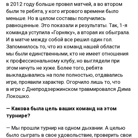
в 2012 году больше провел матчей, а во втором
были те ребята, у кого игрового времени было
меньше. Но в целом составы получились
равноценные. Это показали и результаты. Так, 1-я
команда уступила «Горняку», а вторая их обыграла.
И в матче между собой все решил один гол.
Запомнилось то, что из команд нашей области
мы были единственными, кто не имеет отношения
к профессиональному клубу, но выглядели при
этом ничуть не хуже. Более того, ребята
выкладывались на поле полностью, отдавались
игре, проявили характер. Огорчило лишь то, что
в игре с Днепродзержинском травмировался Дима
Локошко.
— Какова была цель ваших команд на этом
турнире?
— Мы прошли турнир на одном дыхании. А целью
было сыграть в свое удовольствие, проверить свои