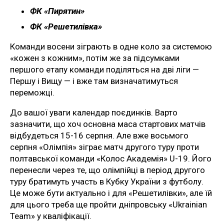
ФК «Пирятин»
ФК «Решетилівка»
Команди восени зіграють в одне коло за системою
«кожен з кожним», потім же за підсумками
першого етапу команди поділяться на дві ліги —
Першу і Вищу — і вже там визначатимуться
переможці.
До вашої уваги календар поєдинків. Варто
зазначити, що хоч основна маса стартових матчів
відбудеться 15-16 серпня. Але вже восьмого
серпня «Олімпія» зіграє матч другого туру проти
полтавської команди «Колос Академія» U-19. Його
перенесли через те, що олімпійці в період другого
туру братимуть участь в Кубку України з футболу.
Це може бути актуально і для «Решетилівки», але їй
для цього треба ще пройти дніпровську «Ukrainian
Team» у кваліфікації.