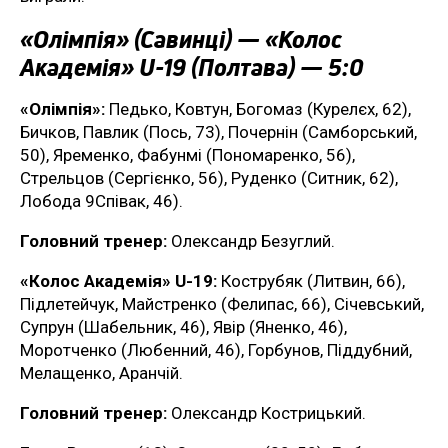
«Олімпія» (Савинці) — «Колос
Академія» U-19 (Полтава) — 5:0
«Олімпія»:
Педько, Ковтун, Богомаз (Курелєх, 62),
Бичков, Павлик (Пось, 73), Почернін (Самборський,
50), Яременко, Фабунмі (Пономаренко, 56),
Стрельцов (Сергієнко, 56), Руденко (Ситник, 62),
Лобода 9Співак, 46).
Головний тренер:
Олександр Безуглий.
«Колос Академія» U-19:
Кострубяк (Литвин, 66),
Підлетейчук, Майстренко (Фелипас, 66), Січевський,
Супрун (Шабельник, 46), Явір (Яненко, 46),
Моротченко (Любенний, 46), Горбунов, Піддубний,
Мелащенко, Аранчій.
Головний тренер:
Олександр Кострицький.