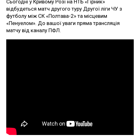
Сьогодні у Кривому Розі на НТБ «Гірник»
відбудеться матч другого туру Другої ліги ЧУ з
футболу між СК «Полтава-2» та місцевим
«Пенуелом». До вашої уваги пряма трансляція
матчу від каналу ПФЛ.