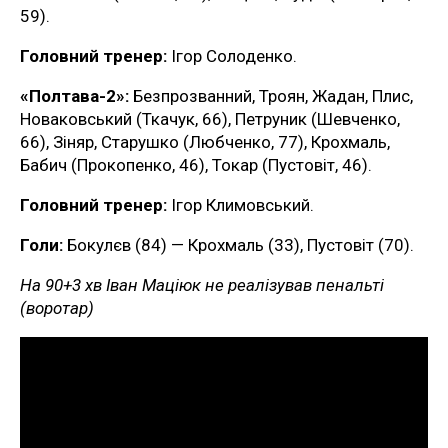
59).
Головний тренер:
Ігор Солоденко.
«Полтава-2»:
Безпрозванний, Троян, Жадан, Плис,
Новаковський (Ткачук, 66), Петруник (Шевченко,
66), Зіняр, Старушко (Любченко, 77), Крохмаль,
Бабич (Прокопенко, 46), Токар (Пустовіт, 46).
Головний тренер:
Ігор Климовський.
Голи:
Бокулєв (84) — Крохмаль (33), Пустовіт (70).
На 90+3 хв Іван Маціюк не реалізував пенальті
(воротар)