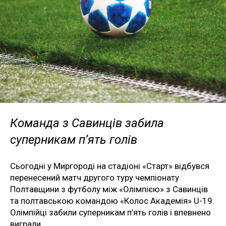
Команда з Савинців забила
суперникам п’ять голів
Сьогодні у Миргороді на стадіоні «Старт» відбувся
перенесений матч другого туру чемпіонату
Полтавщини з футболу між «Олімпією» з Савинців
та полтавською командою «Колос Академія» U-19.
Олімпійці забили суперникам п’ять голів і впевнено
виграли.