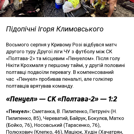
Підопічні Ігоря Климовського
Восьмого серпня у Кривому Розі відбувся матч
другого туру Другої ліги ЧУ з футболу між СК
«Полтава-2» та місцевим «Пенуелом». Після голу
Нікіти Крохмаля у першому таймі, у другій половині
полтавці подвоїли перевагу. В компенсований
час «Пенуел» пробивав пенальті, але голкіпер
полтавців врятував команду.
«Пенуел» — СК «Полтава-2» — 1:2
«Пенуел»:
Сметанка, В. Пилипенко, Петруніч (Н.
Пилипенко, 85), Череватий, Байрук, Бокулєв, Матко
(Бойко, 76), Носовський (Тарасенко, 76),
Полюхович (Клепко, 46), Маціюк, Худін (Хачатрян,