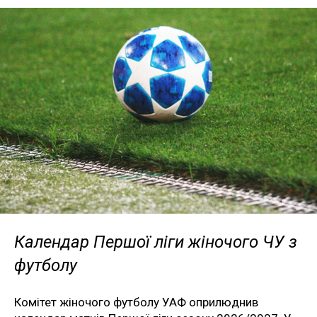
Календар Першої ліги жіночого ЧУ з
футболу
Комітет жіночого футболу УАФ оприлюднив