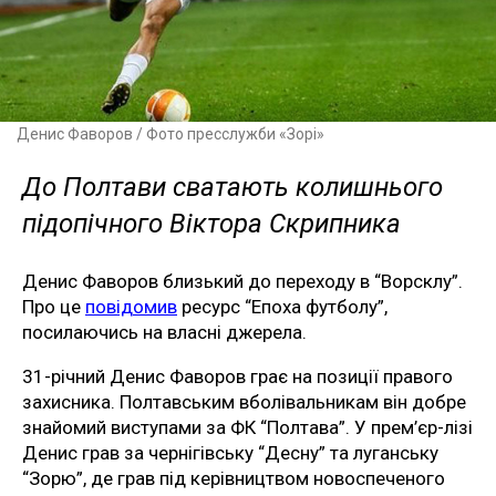
Денис Фаворов / Фото пресслужби «Зорі»
До Полтави сватають колишнього
підопічного Віктора Скрипника
Денис Фаворов близький до переходу в “Ворсклу”.
Про це
повідомив
ресурс “Епоха футболу”,
посилаючись на власні джерела.
31-річний Денис Фаворов грає на позиції правого
захисника. Полтавським вболівальникам він добре
знайомий виступами за ФК “Полтава”. У прем’єр-лізі
Денис грав за чернігівську “Десну” та луганську
“Зорю”, де грав під керівництвом новоспеченого