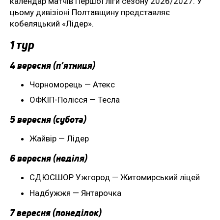
календар матчів Першої ліги сезону 2026/2027. У
цьому дивізіоні Полтавщину представляє
кобеляцький «Лідер».
1 тур
4 вересня (п’ятниця)
Чорноморець — Атекс
ОФКІП-Полісся — Тесла
5 вересня (субота)
Жайвір — Лідер
6 вересня (неділя)
СДЮСШОР Ужгород — Житомирський ліцей
Надбужжя — Янтарочка
7 вересня (понеділок)