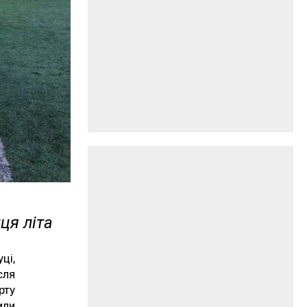
ця літа
ці,
сля
рту
или