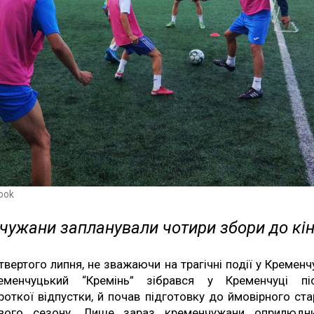
ook
чужани запланували чотири збори до кін
твертого липня, не зважаючи на трагічні події у Кременчу
еменчуцький “Кремінь” зібрався у Кременчуці пі
роткої відпустки, й почав підготовку до ймовірного ста
вого сезону. Лише зараз кременчужани оприлюдн