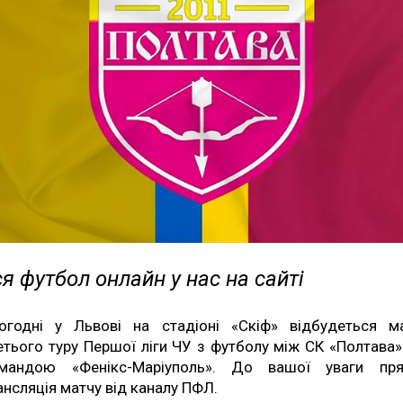
я футбол онлайн у нас на сайті
огодні у Львові на стадіоні «Скіф» відбудеться м
етього туру Першої ліги ЧУ з футболу між СК «Полтава»
мандою «Фенікс-Маріуполь». До вашої уваги пр
ансляція матчу від каналу ПФЛ.