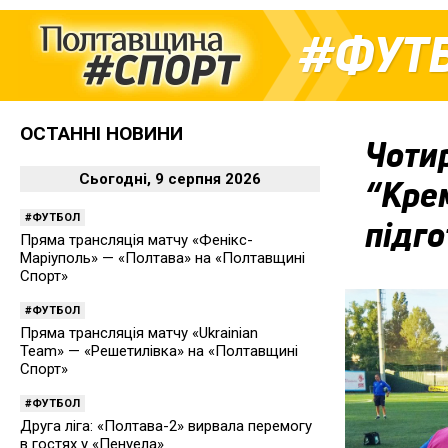
ФУТ
ОСТАННІ НОВИНИ
Чотир
Сьогодні, 9 серпня 2026
“Кре
ФУТБОЛ
підго
Пряма трансляція матчу «Фенікс-
Маріуполь» — «Полтава» на «Полтавщині
Спорт»
ФУТБОЛ
Пряма трансляція матчу «Ukrainian
Team» — «Решетилівка» на «Полтавщині
Спорт»
ФУТБОЛ
Друга ліга: «Полтава-2» вирвала перемогу
в гостях у «Пенуела»