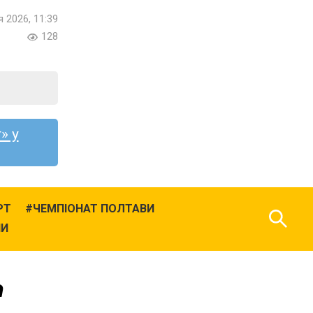
я 2026, 11:39
128
» у
РТ
ЧЕМПІОНАТ ПОЛТАВИ
НИ
n