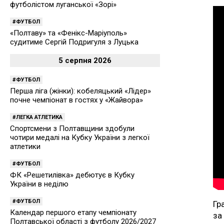
футболістом луганської «Зорі»
ФУТБОЛ
«Полтаву» та «Фенікс-Маріуполь»
судитиме Сергій Подригуля з Луцька
5 серпня 2026
ФУТБОЛ
Перша ліга (жінки): кобеляцький «Лідер»
почне чемпіонат в гостях у «Жайвора»
ЛЕГКА АТЛЕТИКА
Спортсмени з Полтавщини здобули
чотири медалі на Кубку України з легкої
атлетики
ФУТБОЛ
ФК «Решетилівка» дебютує в Кубку
України в неділю
ФУТБОЛ
Гр
Календар першого етапу чемпіонату
за
Полтавської області з футболу 2026/2027