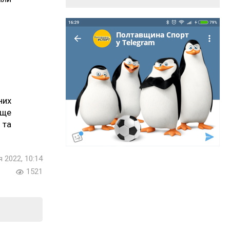
них
 ще
 та
я 2022, 10:14
1521