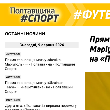
ФУТ
ОСТАННІ НОВИНИ
Пряма
Сьогодні, 9 серпня 2026
Марі
ФУТБОЛ
на «
Пряма трансляція матчу «Фенікс-
Маріуполь» — «Полтава» на «Полтавщині
Спорт»
ФУТБОЛ
Пряма трансляція матчу «Ukrainian
Team» — «Решетилівка» на «Полтавщині
Спорт»
ФУТБОЛ
Друга ліга: «Полтава-2» вирвала перемогу
в гостях у «Пенуела»