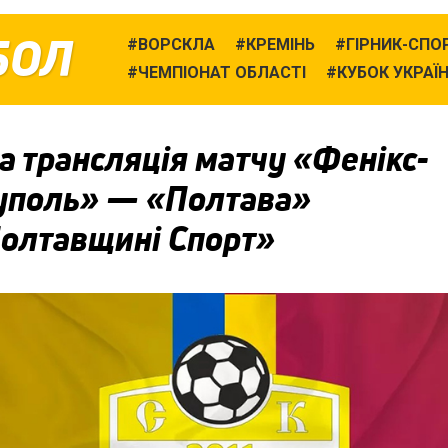
БОЛ
ВОРСКЛА
КРЕМІНЬ
ГІРНИК-СПО
ЧЕМПІОНАТ ОБЛАСТІ
КУБОК УКРАЇ
 трансляція матчу «Фенікс-
уполь» — «Полтава»
Полтавщині Спорт»