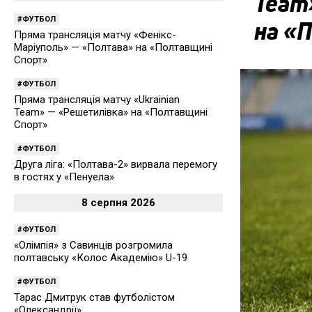
Team
ФУТБОЛ
на «
Пряма трансляція матчу «Фенікс-
Маріуполь» — «Полтава» на «Полтавщині
Спорт»
ФУТБОЛ
Пряма трансляція матчу «Ukrainian
Team» — «Решетилівка» на «Полтавщині
Спорт»
ФУТБОЛ
Друга ліга: «Полтава-2» вирвала перемогу
в гостях у «Пенуела»
8 серпня 2026
ФУТБОЛ
«Олімпія» з Савинців розгромила
полтавську «Колос Академію» U-19
ФУТБОЛ
Тарас Дмитрук став футболістом
«Олександрії»