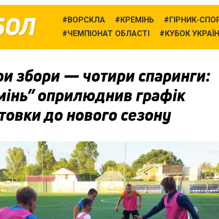
БОЛ
ВОРСКЛА
КРЕМІНЬ
ГІРНИК-СПО
ЧЕМПІОНАТ ОБЛАСТІ
КУБОК УКРАЇ
и збори — чотири спаринги:
мінь” оприлюднив графік
товки до нового сезону