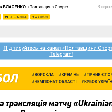
в ВЛАСЕНКО
, «Полтавщина Спорт»
9 серпн
ПЕРША ЛІГА
ФУТБОЛ
Підписуйтесь на канал «Полтавщини Спорт
Telegram!
БОЛ
ВОРСКЛА
КРЕМІНЬ
ГІРНИК-СПО
ЧЕМПІОНАТ ОБЛАСТІ
КУБОК УКРАЇ
 трансляція матчу «Ukrainia