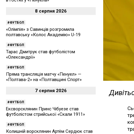
8 серпня 2026
ФУТБОЛ
«Олімпія» з Савинців розгромила
полтавську «Колос Академію» U-19
ФУТБОЛ
Тарас Дмитрук став футболістом
«Олександрії»
ФУТБОЛ
Пряма трансляція матчу «Пенуел» —
«Полтава-2» на «Полтавщині Спорт»
7 серпня 2026
Дивітьс
ФУТБОЛ
Сь
Ексворсклянин Принс Чібуезе став
футболістом стрийської «Скали 1911»
тр
ко
ФУТБОЛ
тр
Колишній ворсклянин Артём Сердюк став