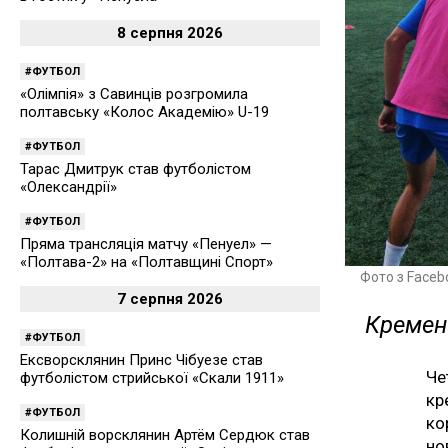
8 серпня 2026
ФУТБОЛ
«Олімпія» з Савинців розгромила
полтавську «Колос Академію» U-19
ФУТБОЛ
Тарас Дмитрук став футболістом
«Олександрії»
ФУТБОЛ
Пряма трансляція матчу «Пенуел» —
«Полтава-2» на «Полтавщині Спорт»
Фото з Faceb
7 серпня 2026
Кремен
ФУТБОЛ
Ексворсклянин Принс Чібуезе став
Че
футболістом стрийської «Скали 1911»
кр
ФУТБОЛ
ко
Колишній ворсклянин Артём Сердюк став
но