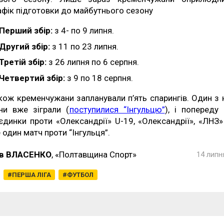
афік підготовки до майбутнього сезону
Перший збір:
з 4- по 9 липня.
Другий збір:
з 11 по 23 липня.
Третій збір:
з 26 липня по 6 серпня.
Четвертий збір:
з 9 по 18 серпня.
кож кременчужани запланували п’ять спарингів. Один з 
ни вже зіграли (
поступилися “Інгульцю”
), і попереду
єдинки проти «Олександрії» U-19, «Олександрії», «ЛНЗ»
 один матч проти “Інгульця”.
в ВЛАСЕНКО
, «Полтавщина Спорт»
14 липн
ПЕРША ЛІГА
ФУТБОЛ