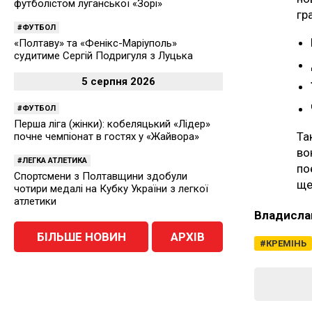
футболістом луганської «Зорі»
гр
ФУТБОЛ
«Полтаву» та «Фенікс-Маріуполь»
судитиме Сергій Подригуля з Луцька
5 серпня 2026
ФУТБОЛ
Перша ліга (жінки): кобеляцький «Лідер»
Та
почне чемпіонат в гостях у «Жайвора»
во
ЛЕГКА АТЛЕТИКА
по
Спортсмени з Полтавщини здобули
ще
чотири медалі на Кубку України з легкої
атлетики
Владисла
БІЛЬШЕ НОВИН
АРХІВ
КРЕМІНЬ