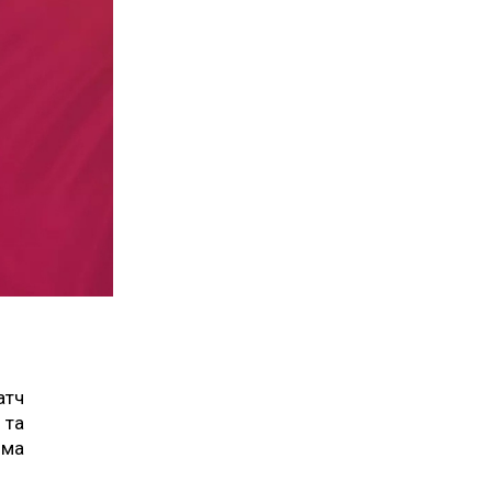
атч
 та
яма