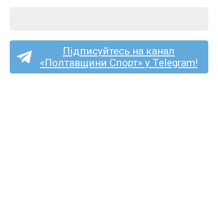
Підписуйтесь на канал
«Полтавщини Спорт» у Telegram!
Пряма трансляція матчу
«Пенуел» — «Полтава-2»
на «Полтавщині Спорт»