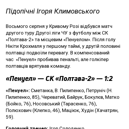
Підопічні Ігоря Климовського
Восьмого серпня у Кривому Розі відбувся матч
другого туру Другої ліги ЧУ з футболу між СК
«Полтава-2» та місцевим «Пенуелом». Після голу
Нікіти Крохмаля у першому таймі, у другій половині
полтавці подвоїли перевагу. В компенсований
час «Пенуел» пробивав пенальті, але голкіпер
полтавців врятував команду.
«Пенуел» — СК «Полтава-2» — 1:2
«Пенуел»:
Сметанка, В. Пилипенко, Петруніч (Н.
Пилипенко, 85), Череватий, Байрук, Бокулєв, Матко
(Бойко, 76), Носовський (Тарасенко, 76),
Полюхович (Клепко, 46), Маціюк, Худін (Хачатрян,
59).
Головний тренер:
Ігор Солоденко.