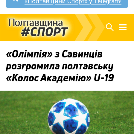
«Полтавщини Спорт» у Telegram!
«Олімпія» з Савинців
розгромила полтавську
«Колос Академію» U-19