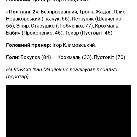
«Полтава-2»:
Безпрозванний, Троян, Жадан, Плис,
Новаковський (Ткачук, 66), Петруник (Шевченко,
66), Зіняр, Старушко (Любченко, 77), Крохмаль,
Бабич (Прокопенко, 46), Токар (Пустовіт, 46).
Головний тренер:
Ігор Климовський.
Голи:
Бокулєв (84) — Крохмаль (33), Пустовіт (70).
На 90+3 хв Іван Маціюк не реалізував пенальті
(воротар)