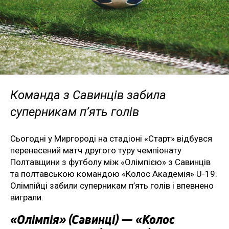
Команда з Савинців забила
суперникам п’ять голів
Сьогодні у Миргороді на стадіоні «Старт» відбувся
перенесений матч другого туру чемпіонату
Полтавщини з футболу між «Олімпією» з Савинців
та полтавською командою «Колос Академія» U-19.
Олімпійці забили суперникам п’ять голів і впевнено
виграли.
«Олімпія» (Савинці) — «Колос