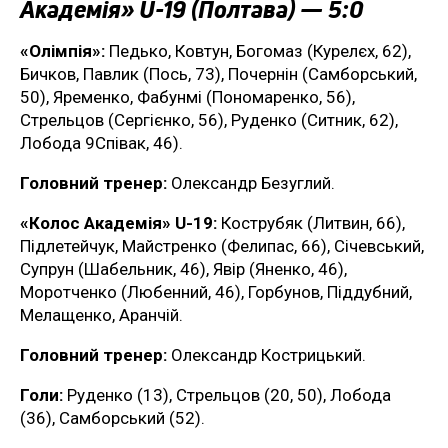
Академія» U-19 (Полтава) — 5:0
«Олімпія»:
Педько, Ковтун, Богомаз (Курелєх, 62),
Бичков, Павлик (Пось, 73), Почернін (Самборський,
50), Яременко, Фабунмі (Пономаренко, 56),
Стрельцов (Сергієнко, 56), Руденко (Ситник, 62),
Лобода 9Співак, 46).
Головний тренер:
Олександр Безуглий.
«Колос Академія» U-19:
Кострубяк (Литвин, 66),
Підлетейчук, Майстренко (Фелипас, 66), Січевський,
Супрун (Шабельник, 46), Явір (Яненко, 46),
Моротченко (Любенний, 46), Горбунов, Піддубний,
Мелащенко, Аранчій.
Головний тренер:
Олександр Кострицький.
Голи:
Руденко (13), Стрельцов (20, 50), Лобода
(36), Самборський (52).