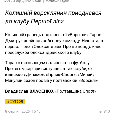
Фото з офіційного сайту «Олекснадрії»
Колишній ворсклянин приєднався
до клубу Першої ліги
Колишній гравець полтавської «Ворскли» Тарас
Дмитрук знайшов собі нову команду. Нею стала
першолігова «Олександрія». Про це повідомляє
пресслужба олександрійського клубу.
Тарас є вихованцем волинського футболу.
Протягом кар’єри виступав за такі клуби, як
київське «Динамо», «Гірник-Спорт», «Минай».
Минулий сезон провів у полтавській «Ворсклі».
Владислав ВЛАСЕНКО
, «Полтавщина Спорт»
ФУТБОЛ
8 серпня 2026, 15:40
810