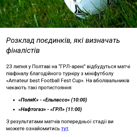
Розклад поєдинків, які визначать
фіналістів
23 липня у Полтаві на “ГРЛ-арені” відбудуться матчі
півфіналу благодійного турніру з мініфутболу
«Amateur best Football Fest Cup». На вболівальників
чекають такі протистояння:
«ПоляК» - «Ельпассо» (10:00)
«Нафтогаз» - «ГРЛ» (11:00)
З результатами матчів попередньої стадії ви
можете ознайомитись
тут
.