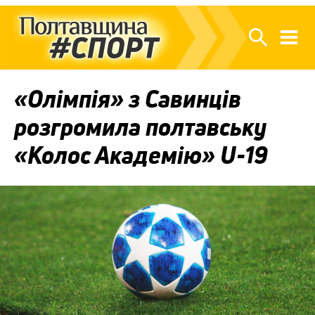
«Олімпія» з Савинців
розгромила полтавську
«Колос Академію» U-19