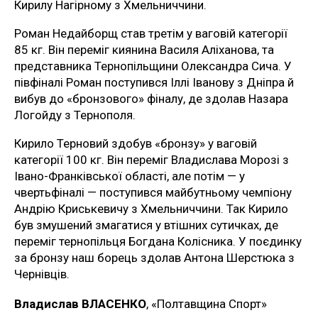
Кирилу Нагірному з Хмельниччини.
Роман Недайборщ став третім у ваговій категорії
85 кг. Він переміг киянина Василя Аліханова, та
представника Тернопільщини Олександра Сича. У
півфіналі Роман поступився Іллі Іванову з Дніпра й
вибув до «бронзового» фіналу, де здолав Назара
Логойду з Тернополя.
Кирило Терновий здобув «бронзу» у ваговій
категорії 100 кг. Він переміг Владислава Морозі з
Івано-Франківської області, але потім — у
чвертьфіналі — поступився майбутньому чемпіону
Андрію Криськевичу з Хмельниччини. Так Кирило
був змушений змагатися у втішних сутичках, де
переміг тернопільця Богдана Колісника. У поєдинку
за бронзу наш борець здолав Антона Шерстюка з
Чернівців.
Владислав ВЛАСЕНКО
, «Полтавщина Спорт»