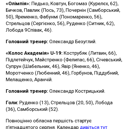
«Олімпія»:
Педько, Ковтун, Богомаз (Курелєх, 62),
Бичков, Павлик (Пось, 73), Почернін (Самборський,
50), Яременко, Фабунмі (Пономаренко, 56),
Стрельцов (Сергієнко, 56), Руденко (Ситник, 62),
Лобода 9Співак, 46).
Головний тренер:
Олександр Безуглий.
«Колос Академія» U-19:
Кострубяк (Литвин, 66),
Підлетейчук, Майстренко (Фелипас, 66), Січевський,
Супрун (Шабельник, 46), Явір (Яненко, 46),
Моротченко (Любенний, 46), Горбунов, Піддубний,
Мелащенко, Аранчій.
Головний тренер:
Олександр Кострицький.
Голи:
Руденко (13), Стрельцов (20, 50), Лобода
(36), Самборський (52).
Повноцінно обласна першість стартує
п’ятнадцятого серпня. Календар
дивіться тут