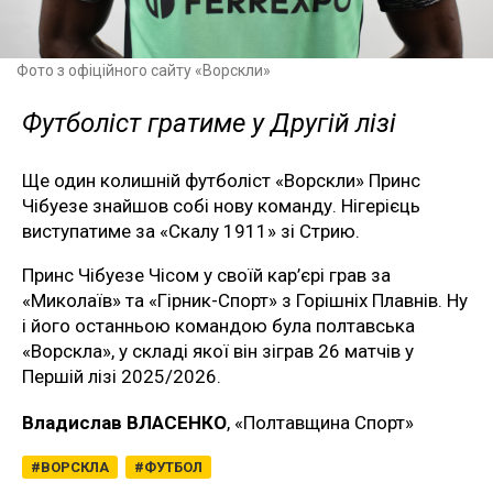
Фото з офіційного сайту «Ворскли»
Футболіст гратиме у Другій лізі
Ще один колишній футболіст «Ворскли» Принс
Чібуезе знайшов собі нову команду. Нігерієць
виступатиме за «Скалу 1911» зі Стрию.
Принс Чібуезе Чісом у своїй кар’єрі грав за
«Миколаїв» та «Гірник-Спорт» з Горішніх Плавнів. Ну
і його останньою командою була полтавська
«Ворскла», у складі якої він зіграв 26 матчів у
Першій лізі 2025/2026.
Владислав ВЛАСЕНКО
, «Полтавщина Спорт»
ВОРСКЛА
ФУТБОЛ