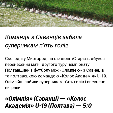
Команда з Савинців забила
суперникам п’ять голів
Сьогодні у Миргороді на стадіоні «Старт» відбувся
перенесений матч другого туру чемпіонату
Полтавщини з футболу між «Олімпією» з Савинців
та полтавською командою «Колос Академія» U-19.
Олімпійці забили суперникам п’ять голів і впевнено
виграли.
«Олімпія» (Савинці) — «Колос
Академія» U-19 (Полтава) — 5:0