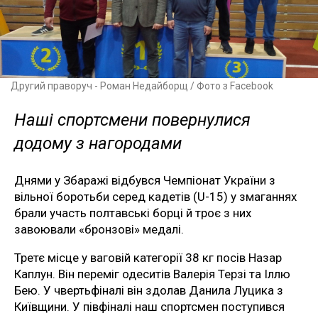
Другий праворуч - Роман Недайборщ / Фото з Facebook
Наші спортсмени повернулися
додому з нагородами
Днями у Збаражі відбувся Чемпіонат України з
вільної боротьби серед кадетів (U-15) у змаганнях
брали участь полтавські борці й троє з них
завоювали «бронзові» медалі.
Третє місце у ваговій категорії 38 кг посів Назар
Каплун. Він переміг одеситів Валерія Терзі та Іллю
Бею. У чвертьфіналі він здолав Данила Луцика з
Київщини. У півфіналі наш спортсмен поступився