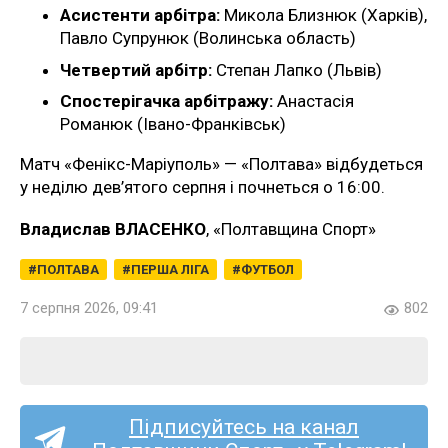
Асистенти арбітра:
Микола Близнюк (Харків),
Павло Супрунюк (Волинська область)
Четвертий арбітр:
Степан Лапко (Львів)
Спостерігачка арбітражу:
Анастасія
Романюк (Івано-Франківськ)
Матч «Фенікс-Маріуполь» — «Полтава» відбудеться
у неділю дев’ятого серпня і почнеться о 16:00.
Владислав ВЛАСЕНКО
, «Полтавщина Спорт»
ПОЛТАВА
ПЕРША ЛІГА
ФУТБОЛ
7 серпня 2026, 09:41
802
Підписуйтесь на канал