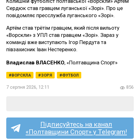
Колишній футболіст полтавської «Ворскли» Артём
Сердюк став гравцем луганської «Зорі». Про це
повідомляє пресслужба луганського «Зорі».
Артём став трётім гравцем, який після вильоту
«Ворскли» з УПЛ став гравцем «Зорі». Зараз у
команді вже виступають Ігор Пердута та
півзахисник Іван Нестеренко.
Владислав ВЛАСЕНКО
, «Полтавщина Спорт»
ВОРСКЛА
ЗОРЯ
ФУТБОЛ
7 серпня 2026, 12:11
856
Підписуйтесь на канал
«Полтавщини Спорт» у Telegram!