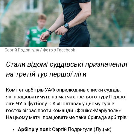
Сергій Подригуля / Фото з Facebook
Стали відомі суддівські призначення
на третій тур першої ліги
Комітет арбітрів УАФ оприлюднив списки суддів,
які працюватимуть на матчах третього туру Першої
ліги ЧУ з футболу. СК «Полтава» у цьому турі в
гостях зіграє проти команди «Фенікс-Маріуполь».
На цьому матчі працюватиме така бригада арбітрів:
Арбітр у полі:
Сергій Подригуля (Луцьк)