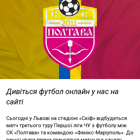
Дивіться футбол онлайн у нас на
сайті
Сьогодні у Львові на стадіоні «Скіф» відбудеться
матч третього туру Першої ліги ЧУ з футболу між
СК «Полтава» та командою «Фенікс-Маріуполь». До
вашої уваги пряма трансляція матчу від каналу