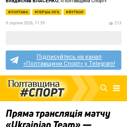
Владислав ВЛАСЕНКО
, «Полтавщина Спорт»
ПОЛТАВА
ПЕРША ЛІГА
ФУТБОЛ
9 серпня 2026, 11:39
213
Підписуйтесь на канал
«Полтавщини Спорт» у Telegram!
Пряма трансляція матчу
«Ukrainian Team» —