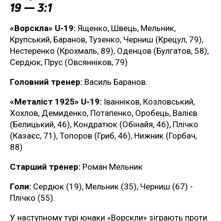
19 — 3:1
«Ворскла» U-19:
Ященко, Швець, Мельник,
Крупський, Баранов, Тузенко, Черниш (Крецул, 79),
Нестеренко (Крохмаль, 89), Оденцов (Булгатов, 58),
Сердюк, Прус (Овсянніков, 79)
Головний тренер:
Василь Баранов.
«Металіст 1925» U-19:
Іванніков, Козловський,
Хохлов, Демиденко, Потапенко, Оробець, Валієв
(Белицький, 46), Кондратюк (Обінайя, 46), Плічко
(Казаєс, 71), Топоров (Гриб, 46), Нижник (Горбач,
88)
Старший тренер:
Роман Мельник
Голи:
Сердюк (19), Мельник (35), Черниш (67) -
Плічко (55).
У наступному турі юнаки «Ворскли» зіграють проти