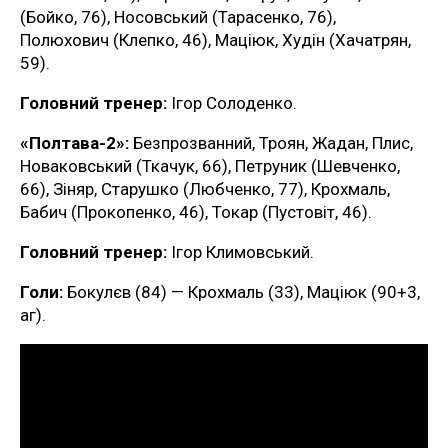
(Бойко, 76), Носовський (Тарасенко, 76),
Полюхович (Клепко, 46), Маціюк, Худін (Хачатрян,
59).
Головний тренер:
Ігор Солоденко.
«Полтава-2»:
Безпрозванний, Троян, Жадан, Плис,
Новаковський (Ткачук, 66), Петруник (Шевченко,
66), Зіняр, Старушко (Любченко, 77), Крохмаль,
Бабич (Прокопенко, 46), Токар (Пустовіт, 46).
Головний тренер:
Ігор Климовський.
Голи:
Бокулєв (84) — Крохмаль (33), Маціюк (90+3,
аг).