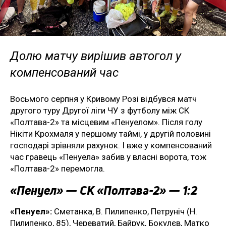
Долю матчу вирішив автогол у
компенсований час
Восьмого серпня у Кривому Розі відбувся матч
другого туру Другої ліги ЧУ з футболу між СК
«Полтава-2» та місцевим «Пенуелом». Після голу
Нікіти Крохмаля у першому таймі, у другій половині
господарі зрівняли рахунок. І вже у компенсований
час гравець «Пенуела» забив у власні ворота, тож
«Полтава-2» перемогла.
«Пенуел» — СК «Полтава-2» — 1:2
«Пенуел»:
Сметанка, В. Пилипенко, Петруніч (Н.
Пилипенко, 85), Череватий, Байрук, Бокулєв, Матко