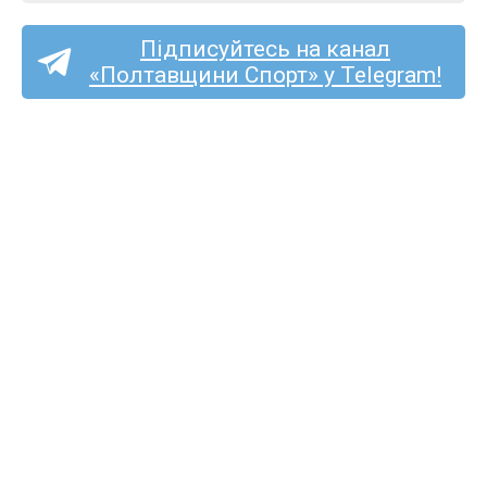
Підписуйтесь на канал
«Полтавщини Спорт» у Telegram!
«Олімпія» з Савинців
розгромила полтавську
«Колос Академію» U-19