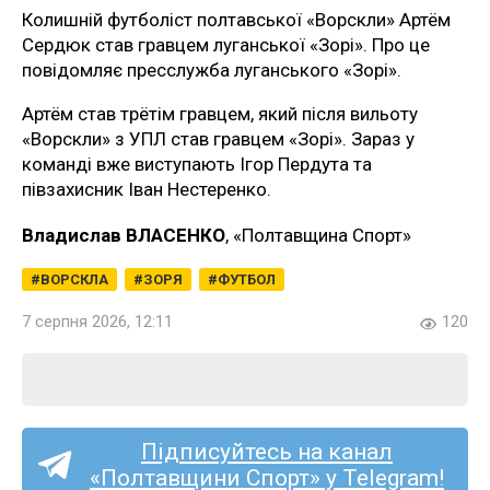
Колишній футболіст полтавської «Ворскли» Артём
Сердюк став гравцем луганської «Зорі». Про це
повідомляє пресслужба луганського «Зорі».
Артём став трётім гравцем, який після вильоту
«Ворскли» з УПЛ став гравцем «Зорі». Зараз у
команді вже виступають Ігор Пердута та
півзахисник Іван Нестеренко.
Владислав ВЛАСЕНКО
, «Полтавщина Спорт»
ВОРСКЛА
ЗОРЯ
ФУТБОЛ
7 серпня 2026, 12:11
120
Підписуйтесь на канал
«Полтавщини Спорт» у Telegram!