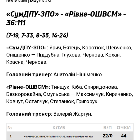
великим рахунком.
«СумДПУ-ЗПО» - «Рівне-ОШВСМ» -
36:111
(7-19, 7-33, 8-35, 14-24)
«СумДПУ-ЗПО»:
Ярич, Бятець, Коротюк, Шевченко,
Оніщенко — Піддубна, Глухова, Чернова, Кохан,
Красна, Чернова.
Головний тренер:
Анатолій Ніщіменко.
«Рівне-ОШВСМ»:
Тинщук, Кіба, Спиридонова,
Безкоровайна, Смульська — Максимчук, Кириченко,
Ковчуг, Остапчук, Степанюк, Григорук.
Головний тренер:
Валерій Жартун.