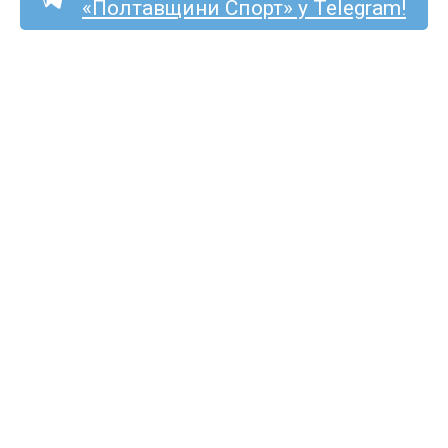
«Полтавщини Спорт» у Telegram!
ФК «Решетилівка»
дебютує в Кубку України
в неділю