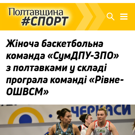
Жіноча баскетбольна
команда «СумДПУ-ЗПО»
з полтавками у складі
програла команді «Рівне-
ОШВСМ»