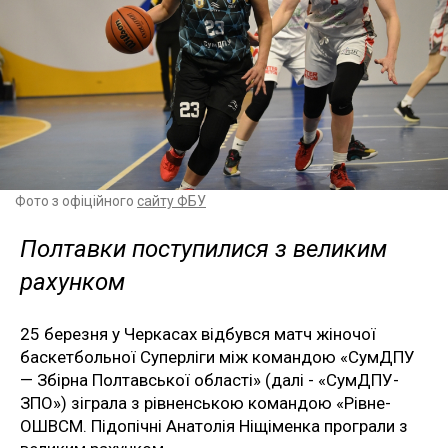
Фото з офіційного
сайту ФБУ
Полтавки поступилися з великим
рахунком
25 березня у Черкасах відбувся матч жіночої
баскетбольної Суперліги між командою «СумДПУ
— Збірна Полтавської області» (далі - «СумДПУ-
ЗПО») зіграла з рівненською командою «Рівне-
ОШВСМ. Підопічні Анатолія Ніщіменка програли з