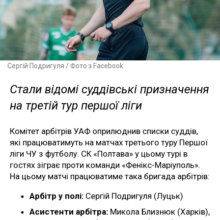
Сергій Подригуля / Фото з Facebook
Стали відомі суддівські призначення
на третій тур першої ліги
Комітет арбітрів УАФ оприлюднив списки суддів,
які працюватимуть на матчах третього туру Першої
ліги ЧУ з футболу. СК «Полтава» у цьому турі в
гостях зіграє проти команди «Фенікс-Маріуполь».
На цьому матчі працюватиме така бригада арбітрів:
Арбітр у полі:
Сергій Подригуля (Луцьк)
Асистенти арбітра:
Микола Близнюк (Харків),