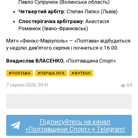
Павло Супрунюк (Волинська область)
Четвертий арбітр:
Степан Лапко (Львів)
Спостерігачка арбітражу:
Анастасія
Романюк (Івано-Франківськ)
Матч «Фенікс-Маріуполь» — «Полтава» відбудеться
у неділю дев’ятого серпня і почнеться о 16:00.
Владислав ВЛАСЕНКО
, «Полтавщина Спорт»
ПОЛТАВА
ПЕРША ЛІГА
ФУТБОЛ
7 серпня 2026, 09:41
64
Підписуйтесь на канал
«Полтавщини Спорт» у Telegram!