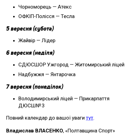
Чорноморець — Атекс
ОФКІП-Полісся — Тесла
5 вересня (субота)
Жайвір — Лідер
6 вересня (неділя)
СДЮСШОР Ужгород — Житомирський ліцей
Надбужжя — Янтарочка
7 вересня (понеділок)
Володимирський ліцей — Прикарпаття
ДЮСШ№ 3
Повний календар до вашої уваги
тут
.
Владислав ВЛАСЕНКО
, «Полтавщина Спорт»