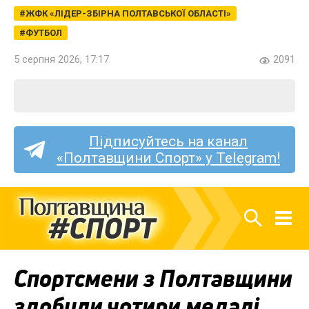
ЖФК «ЛІДЕР-ЗБІРНА ПОЛТАВСЬКОЇ ОБЛАСТІ»
ФУТБОЛ
5 серпня 2026, 17:17
2091
Підписуйтесь на канал
«Полтавщини Спорт» у Telegram!
Спортсмени з Полтавщини
здобули чотири медалі