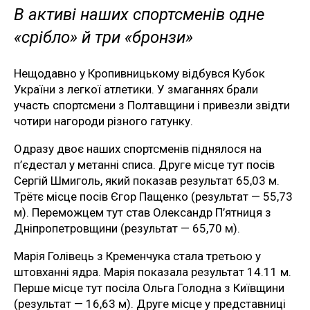
В активі наших спортсменів одне
«срібло» й три «бронзи»
Нещодавно у Кропивницькому відбувся Кубок
України з легкої атлетики. У змаганнях брали
участь спортсмени з Полтавщини і привезли звідти
чотири нагороди різного гатунку.
Одразу двоє наших спортсменів піднялося на
п’єдестал у метанні списа. Друге місце тут посів
Сергій Шмиголь, який показав результат 65,03 м.
Трётє місце посів Єгор Пащенко (результат — 55,73
м). Переможцем тут став Олександр П’ятниця з
Дніпропетровщини (результат — 65,70 м).
Марія Голівець з Кременчука стала третьою у
штовханні ядра. Марія показала результат 14.11 м.
Перше місце тут посіла Ольга Голодна з Київщини
(результат — 16,63 м). Друге місце у представниці