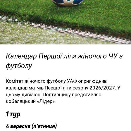
Календар Першої ліги жіночого ЧУ з
футболу
Комітет жіночого футболу УАФ оприлюднив
календар матчів Першої ліги сезону 2026/2027. У
цьому дивізіоні Полтавщину представляє
кобеляцький «Лідер».
1 тур
4 вересня (п’ятниця)