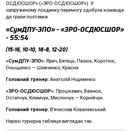
ОСДЮСШОР» («ЗРО-ОСДЮСШОР»). У
напруженому поєдинку перемогу здобула команда
де грали полтавки.
«СумДПУ-ЗПО» - «ЗРО-ОСДЮСШОР»
- 55:54
(15-16, 10-10, 18-8, 12-20)
«СумДПУ-ЗПО»:
Ярич, Бятець, Пазюк, Коротюк,
Оныщенко — Шевченко, Красна.
Головний тренер:
Анатолій Ніщіменко.
«ЗРО-ОСДЮСШОР»:
Процікевич, Вахнюк,
Остапчук, Климчук, Мислінчук — Корнійчук.
Головний тренер:
В’ячеслав Ковалевський.
Наразі турнірна таблиця виглядає так: