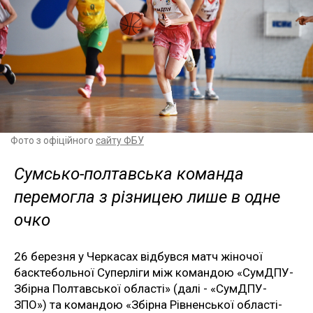
Фото з офіційного
сайту ФБУ
Сумсько-полтавська команда
перемогла з різницею лише в одне
очко
26 березня у Черкасах відбувся матч жіночої
басктебольної Суперліги між командою «СумДПУ-
Збірна Полтавської області» (далі - «СумДПУ-
ЗПО») та командою «Збірна Рівненської області-