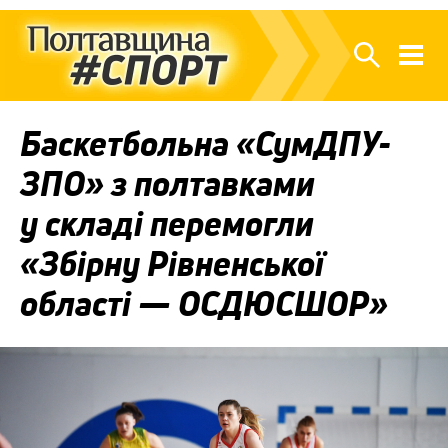
Баскетбольна «СумДПУ-
ЗПО» з полтавками
у складі перемогли
«Збірну Рівненської
області — ОСДЮСШОР»