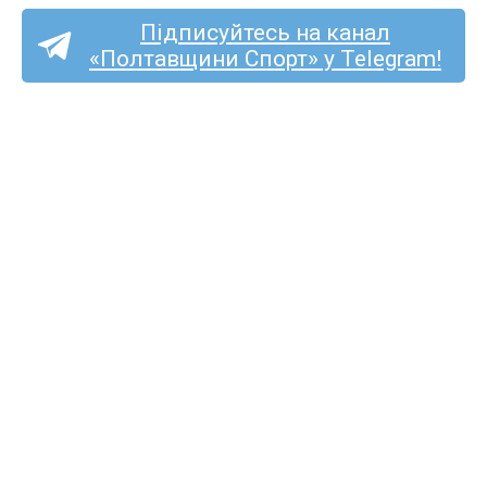
Підписуйтесь на канал
«Полтавщини Спорт» у Telegram!
Пряма трансляція матчу
«Ukrainian Team» —
«Решетилівка»
на «Полтавщині Спорт»