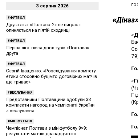
го
3 серпня 2026
«Діназ»
ФУТБОЛ
Друга ліга: «Полтава-2» не виграє і
опиняється на п’ятій сходинці
«Д
ФУТБОЛ
Ба
Перша ліга: після двох турів «Полтава»
Со
друга
79
ФУТБОЛ
Го
Сергій Іващенко: «Розслідування комітету
етики стосовно буцімто договірних матчів
«Г
ще триває»
(Ч
ВЕСЛУВАННЯ
Пі
Представники Полтавщини здобули 33
(К
комплекти нагород на чемпіонаті України
з веслування
Го
МІНІФУТБОЛ
Го
Чемпіонат Полтави з мініфутболу 9×9:
результати матчів дванадцятого