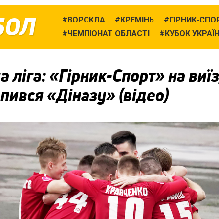
БОЛ
ВОРСКЛА
КРЕМІНЬ
ГІРНИК-СПО
ЧЕМПІОНАТ ОБЛАСТІ
КУБОК УКРАЇ
 ліга: «Гірник-Спорт» на виїз
пився «Діназу» (відео)