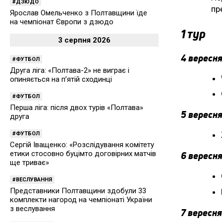
ДЗЮДО
пр
Ярослав Омельченко з Полтавщини їде
на чемпіонат Європи з дзюдо
1 тур
3 серпня 2026
4 вересня
ФУТБОЛ
Друга ліга: «Полтава-2» не виграє і
опиняється на п’ятій сходинці
ФУТБОЛ
Перша ліга: після двох турів «Полтава»
5 вересня
друга
ФУТБОЛ
Сергій Іващенко: «Розслідування комітету
етики стосовно буцімто договірних матчів
6 вересня
ще триває»
ВЕСЛУВАННЯ
Представники Полтавщини здобули 33
комплекти нагород на чемпіонаті України
з веслування
7 вересня