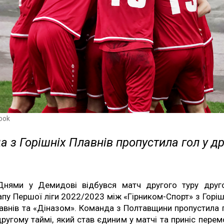
ook
 з Горішніх Плавнів пропустила гол у д
Днями у Демидові відбувся матч другого туру друг
апу Першої ліги 2022/2023 між «Гірником-Спорт» з Горіш
авнів та «Діназом». Команда з Полтавщини пропустила 
другому таймі, який став єдиним у матчі та приніс перем