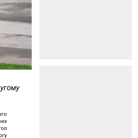
ругому
ого
ніх
гол
огу