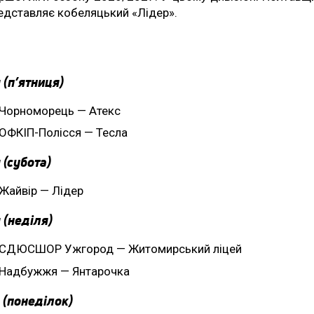
едставляє кобеляцький «Лідер».
 (п’ятниця)
Чорноморець — Атекс
ОФКІП-Полісся — Тесла
 (субота)
Жайвір — Лідер
 (неділя)
СДЮСШОР Ужгород — Житомирський ліцей
Надбужжя — Янтарочка
 (понеділок)