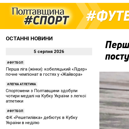
ФУТ
ОСТАННІ НОВИНИ
Перша
5 серпня 2026
посту
ФУТБОЛ
Перша ліга (жінки): кобеляцький «Лідер»
почне чемпіонат в гостях у «Жайвора»
ЛЕГКА АТЛЕТИКА
Спортсмени з Полтавщини здобули
чотири медалі на Кубку України з легкої
атлетики
ФУТБОЛ
ФК «Решетилівка» дебютує в Кубку
України в неділю