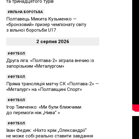
та тринадцятого турів
ВІЛЬНА БОРОТЬБА
Полтавець Микита Кузьменко —
«бронзовий» призер чемпіонату світу
з вільної боротьби U17
2 серпня 2026
ФУТБОЛ
Друга ліга: «Полтава-2» зіграла внічию із
запорізьким «Металургом»
ФУТБОЛ
Пряма трансляція матчу СК «Полтава-2» —
«Металург» на «Полтавщині Спорт»
ФУТБОЛ
Ігор Тимченко: «Ми були ближчими
до перемоги ніж „Нива“ »
ФУТБОЛ
Іван Федик: «Ніхто крім „Олександрії“
не може собі реально ставити завдання