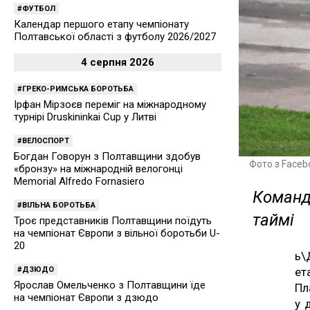
ФУТБОЛ
Календар першого етапу чемпіонату
Полтавської області з футболу 2026/2027
4 серпня 2026
ГРЕКО-РИМСЬКА БОРОТЬБА
Ірфан Мірзоєв переміг на міжнародному
турнірі Druskininkai Cup у Литві
ВЕЛОСПОРТ
Богдан Говорун з Полтавщини здобув
Фото з Faceb
«бронзу» на міжнародній велогонці
Memorial Alfredo Fornasiero
Команда
ВІЛЬНА БОРОТЬБА
таймі
Троє представників Полтавщини поїдуть
на чемпіонат Європи з вільної боротьби U-
20
ь\
ДЗЮДО
ет
Ярослав Омельченко з Полтавщини їде
Пл
на чемпіонат Європи з дзюдо
у 