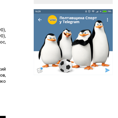
0),
0),
ос,
кий
ов,
нко