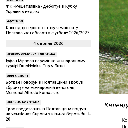
ФК «Решетилівка» дебютує в Кубку
України в неділю
ФУТБОЛ
Календар першого етапу чемпіонату
Полтавської області з футболу 2026/2027
4 серпня 2026
ГРЕКО-РИМСЬКА БОРОТЬБА
Ірфан Мірзоєв переміг на міжнародному
турнірі Druskininkai Cup у Литві
ВЕЛОСПОРТ
Богдан Говорун з Полтавщини здобув
«бронзу» на міжнародній велогонці
Memorial Alfredo Fornasiero
ВІЛЬНА БОРОТЬБА
Календа
Троє представників Полтавщини поїдуть
на чемпіонат Європи з вільної боротьби U-
20
Ко
Пе