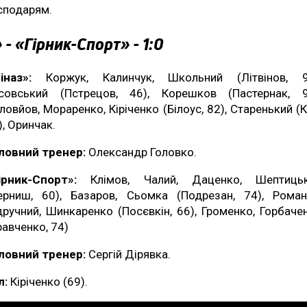
сподарям.
 - «Гірник-Спорт» - 1:0
іназ»:
Коржук, Калинчук, Школьний (Літвінов, 9
совський (Пстрецов, 46), Корешков (Пастернак, 9
ловйов, Мораренко, Кіріченко (Білоус, 82), Старенький (К
), Оринчак.
ловний тренер:
Олександр Головко.
ірник-Спорт»:
Клімов, Чалий, Даценко, Шептиць
ерниш, 60), Базаров, Сьомка (Подрезан, 74), Роман
дручний, Шинкаренко (Посєвкін, 66), Громенко, Горбаче
равченко, 74)
ловний тренер:
Сергій Дірявка.
л:
Кіріченко (69).