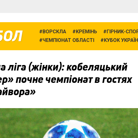
БОЛ
ВОРСКЛА
КРЕМІНЬ
ГІРНИК-СПО
ЧЕМПІОНАТ ОБЛАСТІ
КУБОК УКРАЇ
 ліга (жінки): кобеляцький
р» почне чемпіонат в гостях
айвора»