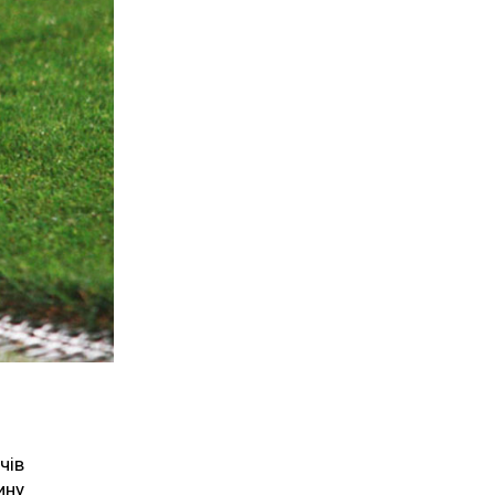
чів
ину