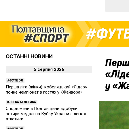
ФУТ
ОСТАННІ НОВИНИ
Перша
5 серпня 2026
«Ліде
ФУТБОЛ
у «Ж
Перша ліга (жінки): кобеляцький «Лідер»
почне чемпіонат в гостях у «Жайвора»
ЛЕГКА АТЛЕТИКА
Спортсмени з Полтавщини здобули
чотири медалі на Кубку України з легкої
атлетики
ФУТБОЛ