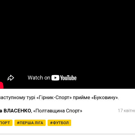
наступному турі «Гірник-Спорт» прийме «Буковину».
в ВЛАСЕНКО
, «Полтавщина Спорт»
17 квітн
ПОРТ
ПЕРША ЛІГА
ФУТБОЛ