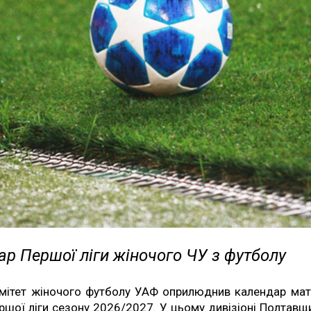
р Першої ліги жіночого ЧУ з футболу
мітет жіночого футболу УАФ оприлюднив календар мат
ршої ліги сезону 2026/2027. У цьому дивізіоні Полтавщ