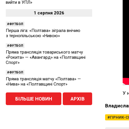
вийти в УПЛ»
1 серпня 2026
ФУТБОЛ
Перша ліга: «Полтава» зіграла внічию
з тернопільською «Нивою»
ФУТБОЛ
Пряма трансляція товариського матчу
«Рокита» — «Авангард» на «Полтавщині
Спорт»
ФУТБОЛ
Пряма трансляція матчу «Полтава» —
«Нива» на «Полтавщині Спорт»
У 
БІЛЬШЕ НОВИН
АРХІВ
Владисла
ГІРНИК-С