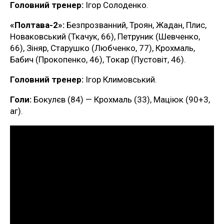
Головний тренер:
Ігор Солоденко.
«Полтава-2»:
Безпрозванний, Троян, Жадан, Плис,
Новаковський (Ткачук, 66), Петруник (Шевченко,
66), Зіняр, Старушко (Любченко, 77), Крохмаль,
Бабич (Прокопенко, 46), Токар (Пустовіт, 46).
Головний тренер:
Ігор Климовський.
Голи:
Бокулєв (84) — Крохмаль (33), Маціюк (90+3,
аг).