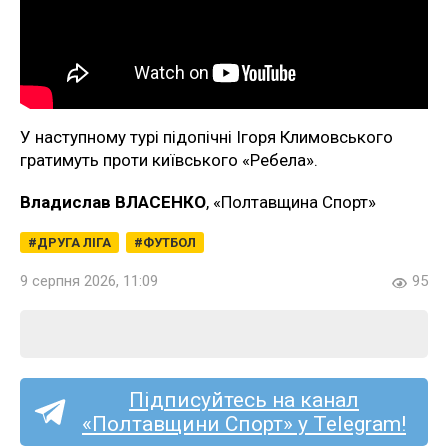
У наступному турі підопічні Ігоря Климовського
гратимуть проти київського «Ребела».
Владислав ВЛАСЕНКО
, «Полтавщина Спорт»
ДРУГА ЛІГА
ФУТБОЛ
9 серпня 2026, 11:09
95
Підписуйтесь на канал
«Полтавщини Спорт» у Telegram!