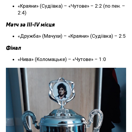
«Краяни» (Судіївка) – «Чутове» – 2:2 (по пен. –
2:4)
Матч за III-IV місця
«Дружба» (Мачухи) – «Краяни» (Судіївка) – 2:5
Фінал
«Нива» (Коломацьке) – «Чутове» – 1:0