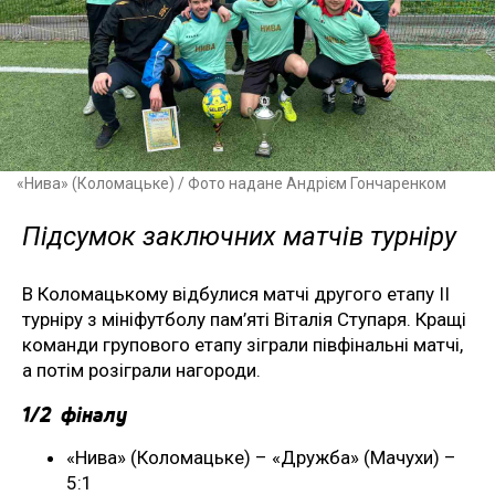
«Нива» (Коломацьке) / Фото надане Андрієм Гончаренком
Підсумок заключних матчів турніру
В Коломацькому відбулися матчі другого етапу ІІ
турніру з мініфутболу пам’яті Віталія Ступаря. Кращі
команди групового етапу зіграли півфінальні матчі,
а потім розіграли нагороди.
1/2 фіналу
«Нива» (Коломацьке) – «Дружба» (Мачухи) –
5:1