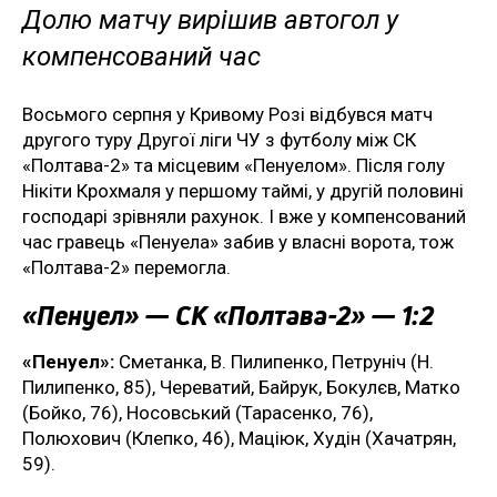
Долю матчу вирішив автогол у
компенсований час
Восьмого серпня у Кривому Розі відбувся матч
другого туру Другої ліги ЧУ з футболу між СК
«Полтава-2» та місцевим «Пенуелом». Після голу
Нікіти Крохмаля у першому таймі, у другій половині
господарі зрівняли рахунок. І вже у компенсований
час гравець «Пенуела» забив у власні ворота, тож
«Полтава-2» перемогла.
«Пенуел» — СК «Полтава-2» — 1:2
«Пенуел»:
Сметанка, В. Пилипенко, Петруніч (Н.
Пилипенко, 85), Череватий, Байрук, Бокулєв, Матко
(Бойко, 76), Носовський (Тарасенко, 76),
Полюхович (Клепко, 46), Маціюк, Худін (Хачатрян,
59).