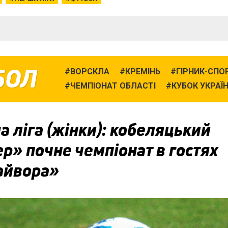
БОЛ
ВОРСКЛА
КРЕМІНЬ
ГІРНИК-СПО
ЧЕМПІОНАТ ОБЛАСТІ
КУБОК УКРАЇ
 ліга (жінки): кобеляцький
р» почне чемпіонат в гостях
айвора»