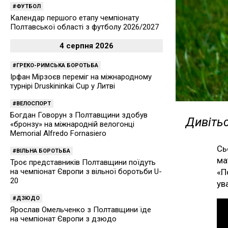
ФУТБОЛ
Календар першого етапу чемпіонату
Полтавської області з футболу 2026/2027
4 серпня 2026
ГРЕКО-РИМСЬКА БОРОТЬБА
Ірфан Мірзоєв переміг на міжнародному
турнірі Druskininkai Cup у Литві
ВЕЛОСПОРТ
Богдан Говорун з Полтавщини здобув
Дивітьс
«бронзу» на міжнародній велогонці
Memorial Alfredo Fornasiero
Сь
ВІЛЬНА БОРОТЬБА
ма
Троє представників Полтавщини поїдуть
«П
на чемпіонат Європи з вільної боротьби U-
20
ув
ДЗЮДО
Ярослав Омельченко з Полтавщини їде
на чемпіонат Європи з дзюдо