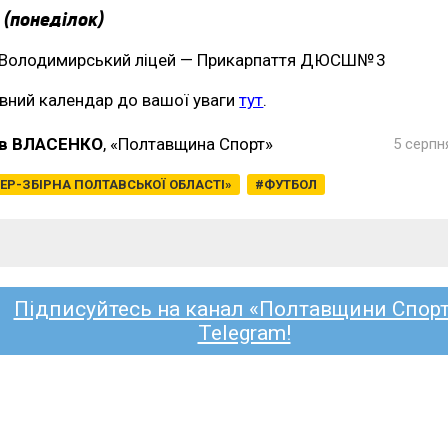
 (понеділок)
Володимирський ліцей — Прикарпаття ДЮСШ№ 3
вний календар до вашої уваги
тут
.
в ВЛАСЕНКО
, «Полтавщина Спорт»
5 серпн
ЕР-ЗБІРНА ПОЛТАВСЬКОЇ ОБЛАСТІ»
ФУТБОЛ
Підписуйтесь на канал «Полтавщини Спорт
Telegram!
А АТЛЕТИКА
ОЛЬГА ЛЯХОВ
ВАЛЕРІЯ ЗІНЕ