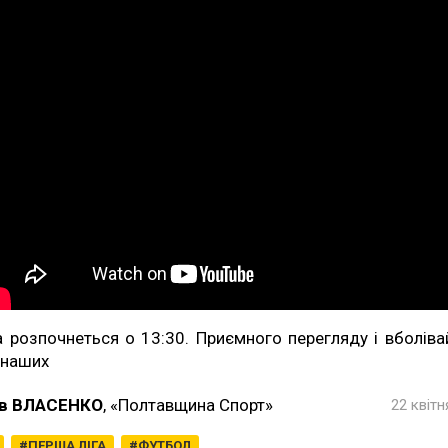
а розпочнеться о 13:30. Приємного перегляду і вболіва
 наших
в ВЛАСЕНКО
, «Полтавщина Спорт»
22 квітн
ПЕРША ЛІГА
ФУТБОЛ