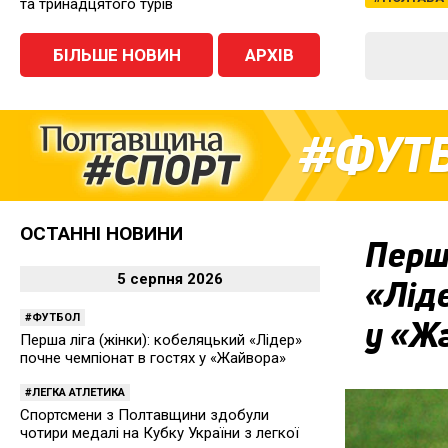
та тринадцятого турів
БІЛЬШЕ НОВИН
АРХІВ
ФУТ
ОСТАННІ НОВИНИ
Перша
5 серпня 2026
«Ліде
ФУТБОЛ
у «Ж
Перша ліга (жінки): кобеляцький «Лідер»
почне чемпіонат в гостях у «Жайвора»
ЛЕГКА АТЛЕТИКА
Спортсмени з Полтавщини здобули
чотири медалі на Кубку України з легкої