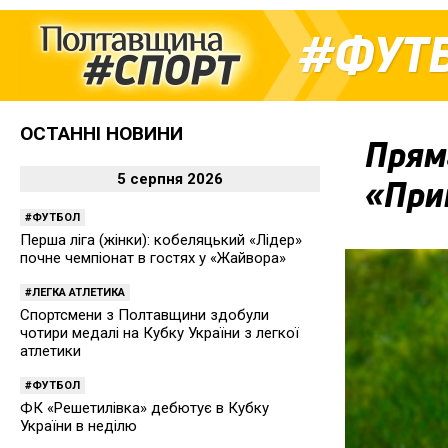
ФУТ
ОСТАННІ НОВИНИ
Пряма
5 серпня 2026
«При
ФУТБОЛ
Перша ліга (жінки): кобеляцький «Лідер»
почне чемпіонат в гостях у «Жайвора»
ЛЕГКА АТЛЕТИКА
Спортсмени з Полтавщини здобули
чотири медалі на Кубку України з легкої
атлетики
ФУТБОЛ
ФК «Решетилівка» дебютує в Кубку
України в неділю