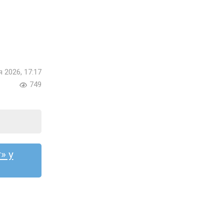
я 2026, 17:17
749
» у
А
ГАННА МЕЛЬНИЧЕНКО
НКО
АННА ПЛОТІЦИНА
ЯНА ЯНОШ