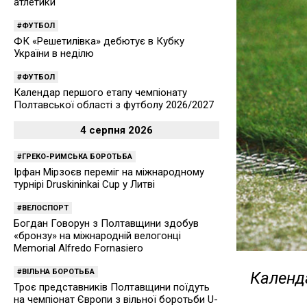
атлетики
ФУТБОЛ
ФК «Решетилівка» дебютує в Кубку
України в неділю
ФУТБОЛ
Календар першого етапу чемпіонату
Полтавської області з футболу 2026/2027
4 серпня 2026
ГРЕКО-РИМСЬКА БОРОТЬБА
Ірфан Мірзоєв переміг на міжнародному
турнірі Druskininkai Cup у Литві
ВЕЛОСПОРТ
Богдан Говорун з Полтавщини здобув
«бронзу» на міжнародній велогонці
Memorial Alfredo Fornasiero
ВІЛЬНА БОРОТЬБА
Календа
Троє представників Полтавщини поїдуть
на чемпіонат Європи з вільної боротьби U-