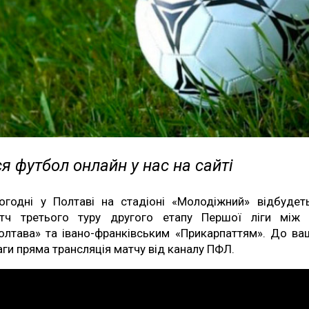
я футбол онлайн у нас на сайті
огодні у Полтаві на стадіоні «Молодіжний» відбудет
тч третього туру другого етапу Першої ліги між
олтава» та івано-франківським «Прикарпаттям». До ва
аги пряма трансляція матчу від каналу ПФЛ.