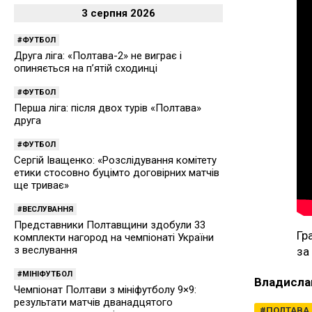
3 серпня 2026
ФУТБОЛ
Друга ліга: «Полтава-2» не виграє і
опиняється на п’ятій сходинці
ФУТБОЛ
Перша ліга: після двох турів «Полтава»
друга
ФУТБОЛ
Сергій Іващенко: «Розслідування комітету
етики стосовно буцімто договірних матчів
ще триває»
ВЕСЛУВАННЯ
Представники Полтавщини здобули 33
Гр
комплекти нагород на чемпіонаті України
з веслування
за
МІНІФУТБОЛ
Владисла
Чемпіонат Полтави з мініфутболу 9×9:
результати матчів дванадцятого
ПОЛТАВА