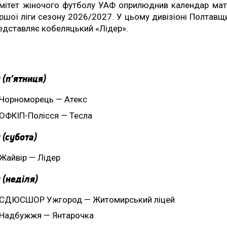
мітет жіночого футболу УАФ оприлюднив календар мат
ршої ліги сезону 2026/2027. У цьому дивізіоні Полтавщ
едставляє кобеляцький «Лідер».
 (п’ятниця)
Чорноморець — Атекс
ОФКІП-Полісся — Тесла
 (субота)
Жайвір — Лідер
 (неділя)
СДЮСШОР Ужгород — Житомирський ліцей
Надбужжя — Янтарочка