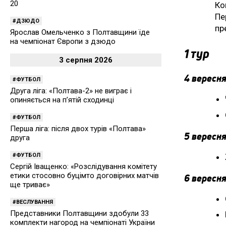
20
Ко
Пе
ДЗЮДО
пр
Ярослав Омельченко з Полтавщини їде
на чемпіонат Європи з дзюдо
1 тур
3 серпня 2026
4 вересня
ФУТБОЛ
Друга ліга: «Полтава-2» не виграє і
опиняється на п’ятій сходинці
ФУТБОЛ
Перша ліга: після двох турів «Полтава»
5 вересня
друга
ФУТБОЛ
Сергій Іващенко: «Розслідування комітету
етики стосовно буцімто договірних матчів
6 вересня
ще триває»
ВЕСЛУВАННЯ
Представники Полтавщини здобули 33
комплекти нагород на чемпіонаті України