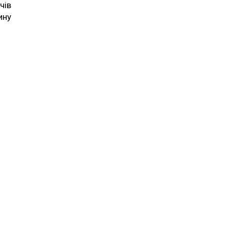
чів
ину