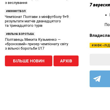
з веслування
7 вересня
МІНІФУТБОЛ
Чемпіонат Полтави з мініфутболу 9×9:
результати матчів дванадцятого
По
та тринадцятого турів
ВІЛЬНА БОРОТЬБА
Владисла
Полтавець Микита Кузьменко —
«бронзовий» призер чемпіонату світу
ЖФК «ЛІД
з вільної боротьби U17
БІЛЬШЕ НОВИН
АРХІВ
ЛЕГК