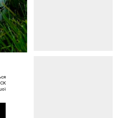
ься
 СК
шої