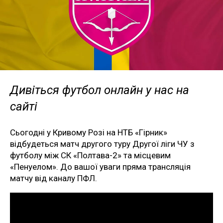
Дивіться футбол онлайн у нас на
сайті
Сьогодні у Кривому Розі на НТБ «Гірник»
відбудеться матч другого туру Другої ліги ЧУ з
футболу між СК «Полтава-2» та місцевим
«Пенуелом». До вашої уваги пряма трансляція
матчу від каналу ПФЛ.