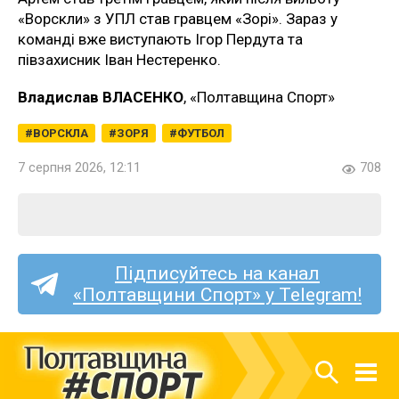
«Ворскли» з УПЛ став гравцем «Зорі». Зараз у
команді вже виступають Ігор Пердута та
півзахисник Іван Нестеренко.
Владислав ВЛАСЕНКО
, «Полтавщина Спорт»
ВОРСКЛА
ЗОРЯ
ФУТБОЛ
7 серпня 2026, 12:11
708
Підписуйтесь на канал
«Полтавщини Спорт» у Telegram!