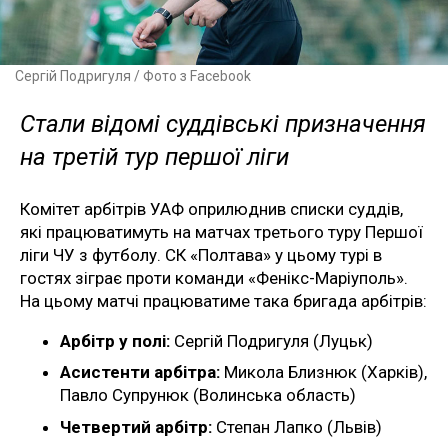
Сергій Подригуля / Фото з Facebook
Стали відомі суддівські призначення
на третій тур першої ліги
Комітет арбітрів УАФ оприлюднив списки суддів,
які працюватимуть на матчах третього туру Першої
ліги ЧУ з футболу. СК «Полтава» у цьому турі в
гостях зіграє проти команди «Фенікс-Маріуполь».
На цьому матчі працюватиме така бригада арбітрів:
Арбітр у полі:
Сергій Подригуля (Луцьк)
Асистенти арбітра:
Микола Близнюк (Харків),
Павло Супрунюк (Волинська область)
Четвертий арбітр:
Степан Лапко (Львів)