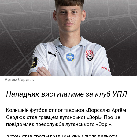
Артем Сердюк
Нападник виступатиме за клуб УПЛ
Колишній футболіст полтавської «Ворскли» Артём
Сердюк став гравцем луганської «Зорі». Про це
повідомляє пресслужба луганського «Зорі».
Артём став трётім гравцем, який після вильоту