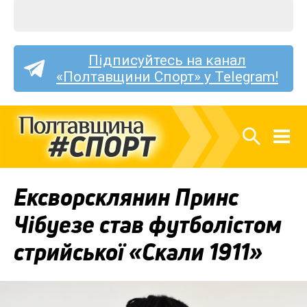
Підписуйтесь на канал
«Полтавщини Спорт» у Telegram!
Ексворсклянин Принс
Чібуезе став футболістом
стрийської «Скали 1911»