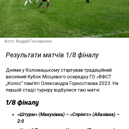
Фото: Андрій Гончаренко
Результати матчів 1/8 фіналу
Днями у Коломацькому стартував традиційний
весняний Кубок Місцевого осередку ГО «ВФСТ
„Колос“ пам’яті Олександра Горностаєва 2023. На
першій стадії турніру відбулися такі матчі:
1/8 фіналу
«Штурм» (Макухівка) – «Спрінгс» (Абазівка) –
2:0