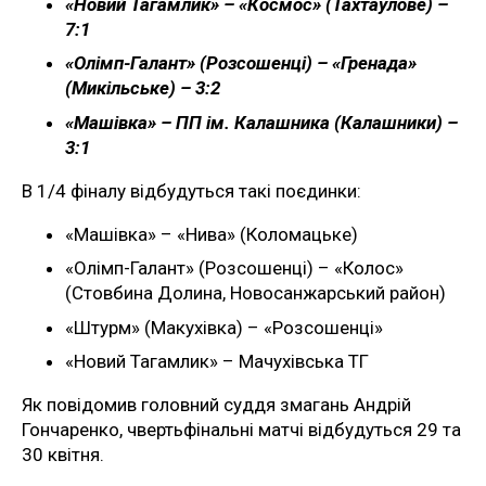
«Новий Тагамлик» – «Космос» (Тахтаулове) –
7:1
«Олімп-Галант» (Розсошенці) – «Гренада»
(Микільське) – 3:2
«Машівка» – ПП ім. Калашника (Калашники) –
3:1
В 1/4 фіналу відбудуться такі поєдинки:
«Машівка» – «Нива» (Коломацьке)
«Олімп-Галант» (Розсошенці) – «Колос»
(Стовбина Долина, Новосанжарський район)
«Штурм» (Макухівка) – «Розсошенці»
«Новий Тагамлик» – Мачухівська ТГ
Як повідомив головний суддя змагань Андрій
Гончаренко, чвертьфінальні матчі відбудуться 29 та
30 квітня.