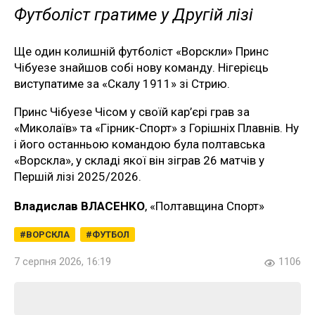
Футболіст гратиме у Другій лізі
Ще один колишній футболіст «Ворскли» Принс
Чібуезе знайшов собі нову команду. Нігерієць
виступатиме за «Скалу 1911» зі Стрию.
Принс Чібуезе Чісом у своїй кар’єрі грав за
«Миколаїв» та «Гірник-Спорт» з Горішніх Плавнів. Ну
і його останньою командою була полтавська
«Ворскла», у складі якої він зіграв 26 матчів у
Першій лізі 2025/2026.
Владислав ВЛАСЕНКО
, «Полтавщина Спорт»
ВОРСКЛА
ФУТБОЛ
7 серпня 2026, 16:19
1106