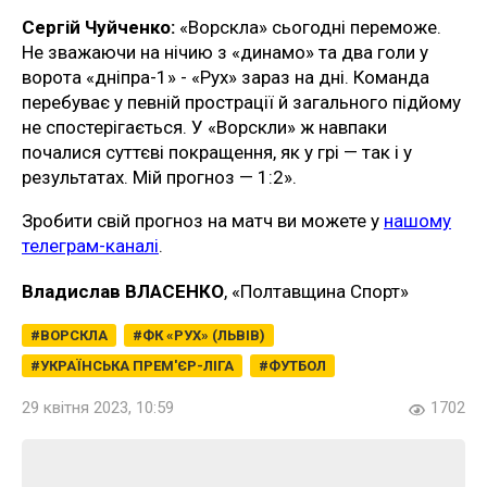
Сергій Чуйченко:
«Ворскла» сьогодні переможе.
Не зважаючи на нічию з «динамо» та два голи у
ворота «дніпра-1» - «Рух» зараз на дні. Команда
перебуває у певній прострації й загального підйому
не спостерігається. У «Ворскли» ж навпаки
почалися суттєві покращення, як у грі — так і у
результатах. Мій прогноз — 1:2».
Зробити свій прогноз на матч ви можете у
нашому
телеграм-каналі
.
Владислав ВЛАСЕНКО
, «Полтавщина Спорт»
ВОРСКЛА
ФК «РУХ» (ЛЬВІВ)
УКРАЇНСЬКА ПРЕМ'ЄР-ЛІГА
ФУТБОЛ
29 квітня 2023, 10:59
1702