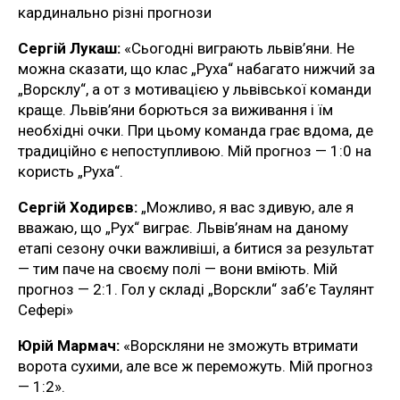
кардинально різні прогнози
Сергій Лукаш:
«Сьогодні виграють львів’яни. Не
можна сказати, що клас „Руха“ набагато нижчий за
„Ворсклу“, а от з мотивацією у львівської команди
краще. Львів’яни борються за виживання і їм
необхідні очки. При цьому команда грає вдома, де
традиційно є непоступливою. Мій прогноз — 1:0 на
користь „Руха“.
Сергій Ходирєв:
„Можливо, я вас здивую, але я
вважаю, що „Рух“ виграє. Львів’янам на даному
етапі сезону очки важливіші, а битися за результат
— тим паче на своєму полі — вони вміють. Мій
прогноз — 2:1. Гол у складі „Ворскли“ заб’є Таулянт
Сефері»
Юрій Мармач:
«Ворскляни не зможуть втримати
ворота сухими, але все ж переможуть. Мій прогноз
— 1:2».