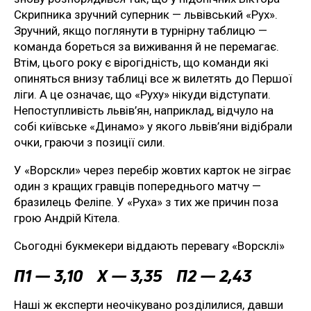
Скрипника зручний суперник — львівський «Рух».
Зручний, якщо поглянути в турнірну таблицю —
команда бореться за виживання й не перемагає.
Втім, цього року є вірогідність, що команди які
опиняться внизу таблиці все ж вилетять до Першої
ліги. А це означає, що «Руху» нікуди відступати.
Непоступливість львів’ян, наприклад, відчуло на
собі київське «Динамо» у якого львів’яни відібрали
очки, граючи з позиції сили.
У «Ворскли» через перебір жовтих карток не зіграє
один з кращих гравців попереднього матчу —
бразилець Феліпе. У «Руха» з тих же причин поза
грою Андрій Кітела.
Сьогодні букмекери віддають перевагу «Ворсклі»
П1 — 3,10 Х — 3,35 П2 — 2,43
Наші ж експерти неочікувано розділилися, давши