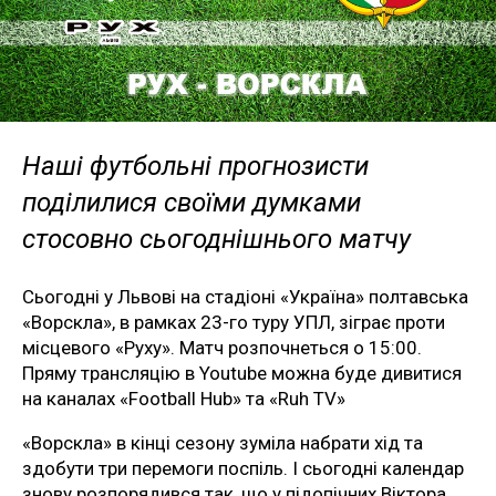
Наші футбольні прогнозисти
поділилися своїми думками
стосовно сьогоднішнього матчу
Сьогодні у Львові на стадіоні «Україна» полтавська
«Ворскла», в рамках 23-го туру УПЛ, зіграє проти
місцевого «Руху». Матч розпочнеться о 15:00.
Пряму трансляцію в Youtube можна буде дивитися
на каналах «Football Hub» та «Ruh TV»
«Ворскла» в кінці сезону зуміла набрати хід та
здобути три перемоги поспіль. І сьогодні календар
знову розпорядився так, що у підопічних Віктора