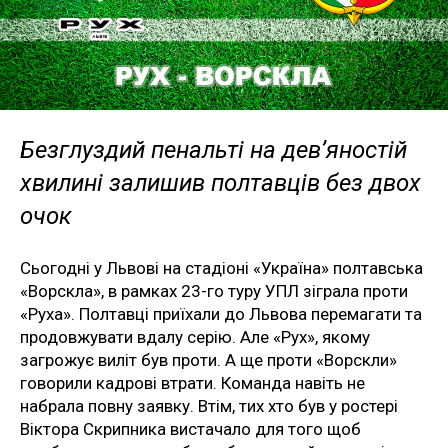
Безглуздий пенальті на дев’яностій
хвилині залишив полтавців без двох
очок
Сьогодні у Львові на стадіоні «Україна» полтавська
«Ворскла», в рамках 23-го туру УПЛ зіграла проти
«Руха». Полтавці приїхали до Львова перемагати та
продовжувати вдалу серію. Але «Рух», якому
загрожує виліт був проти. А ще проти «Ворскли»
говорили кадрові втрати. Команда навіть не
набрала повну заявку. Втім, тих хто був у ростері
Віктора Скрипника вистачало для того щоб