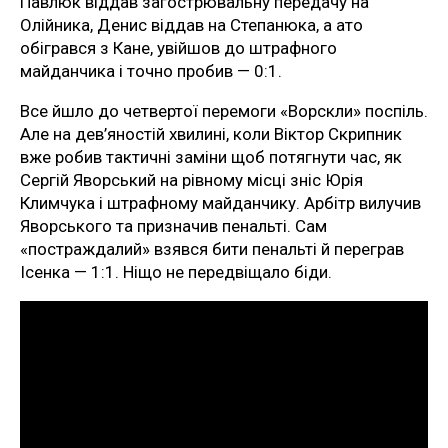
Павлюк віддав загострювальну передачу на
Олійника, Денис віддав на Степанюка, а ато
обігрався з Кане, увійшов до штрафного
майданчика і точно пробив — 0:1.
Все йшло до четвертої перемоги «Ворскли» поспіль.
Але на дев’яностій хвилині, коли Віктор Скрипник
вже робив тактичні заміни щоб потягнути час, як
Сергій Яворський на рівному місці зніс Юрія
Климчука і штрафному майданчику. Арбітр вилучив
Яворського та призначив пенальті. Сам
«постраждалий» взявся бити пенальті й переграв
Ісенка — 1:1. Ніщо не передвіщало біди.