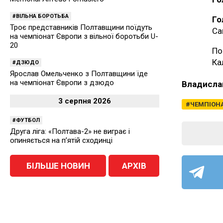
ВІЛЬНА БОРОТЬБА
Го
Троє представників Полтавщини поїдуть
Са
на чемпіонат Європи з вільної боротьби U-
20
По
Ка
ДЗЮДО
Ярослав Омельченко з Полтавщини їде
на чемпіонат Європи з дзюдо
Владисла
3 серпня 2026
ЧЕМПІОНА
ФУТБОЛ
Друга ліга: «Полтава-2» не виграє і
опиняється на п’ятій сходинці
БІЛЬШЕ НОВИН
АРХІВ