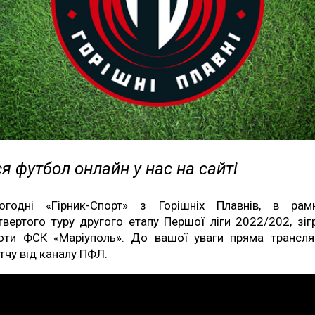
я футбол онлайн у нас на сайті
огодні «Гірник-Спорт» з Горішніх Плавнів, в рам
твертого туру другого етапу Першої ліги 2022/202, зіг
оти ФСК «Маріуполь». До вашої уваги пряма трансля
тчу від каналу ПФЛ.