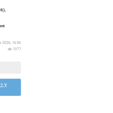
6),
ня.
я 2026, 16:06
1077
» у
РТ
ЧЕМПІОНАТ ПОЛТАВИ