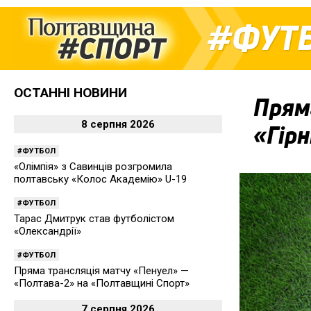
ФУТ
ОСТАННІ НОВИНИ
Пряма
8 серпня 2026
«Гір
ФУТБОЛ
«Олімпія» з Савинців розгромила
полтавську «Колос Академію» U-19
ФУТБОЛ
Тарас Дмитрук став футболістом
«Олександрії»
ФУТБОЛ
Пряма трансляція матчу «Пенуел» —
«Полтава-2» на «Полтавщині Спорт»
7 серпня 2026