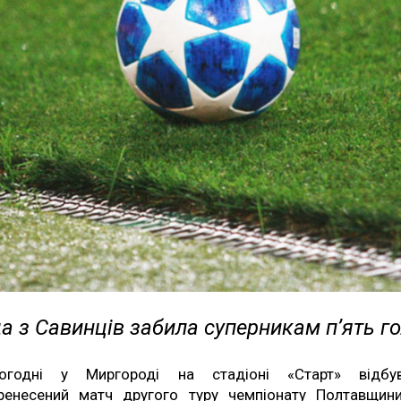
 з Савинців забила суперникам п’ять го
огодні у Миргороді на стадіоні «Старт» відбу
ренесений матч другого туру чемпіонату Полтавщин