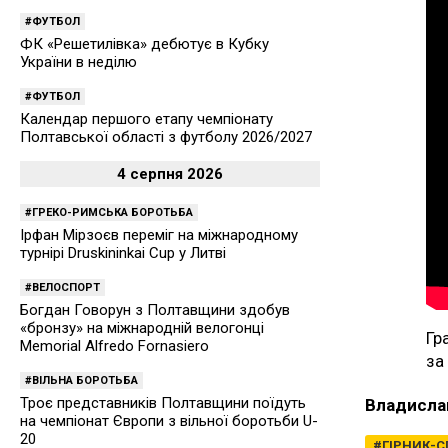
ФУТБОЛ
ФК «Решетилівка» дебютує в Кубку
України в неділю
ФУТБОЛ
Календар першого етапу чемпіонату
Полтавської області з футболу 2026/2027
4 серпня 2026
ГРЕКО-РИМСЬКА БОРОТЬБА
Ірфан Мірзоєв переміг на міжнародному
турнірі Druskininkai Cup у Литві
ВЕЛОСПОРТ
Богдан Говорун з Полтавщини здобув
«бронзу» на міжнародній велогонці
Гр
Memorial Alfredo Fornasiero
за
ВІЛЬНА БОРОТЬБА
Троє представників Полтавщини поїдуть
Владисла
на чемпіонат Європи з вільної боротьби U-
20
ГІРНИК-С