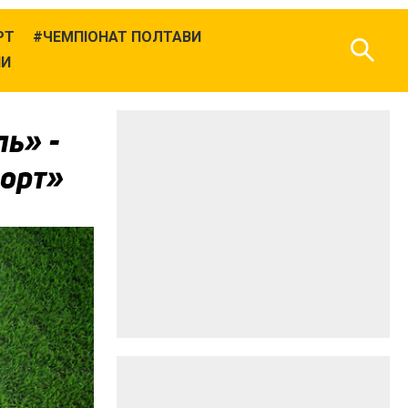
РТ
ЧЕМПІОНАТ ПОЛТАВИ
НИ
ь» -
порт»