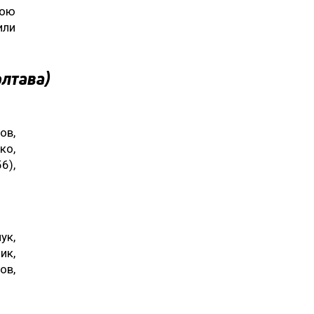
кою
или
олтава)
ов,
ко,
6),
ук,
ик,
ов,