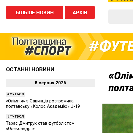
БІЛЬШЕ НОВИН
АРХІВ
ФУТ
ОСТАННІ НОВИНИ
«Олім
8 серпня 2026
полт
ФУТБОЛ
«Олімпія» з Савинців розгромила
полтавську «Колос Академію» U-19
ФУТБОЛ
Тарас Дмитрук став футболістом
«Олександрії»