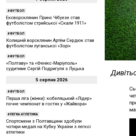
ФУТБОЛ
Ексворсклянин Принс Чібуезе став
футболістом стрийської «Скали 1911»
ФУТБОЛ
Колишній ворсклянин Артём Сердюк став
футболістом луганської «Зорі»
ФУТБОЛ
«Полтаву» та «Фенікс-Маріуполь»
судитиме Сергій Подригуля з Луцька
Дивітьс
5 серпня 2026
Сь
ФУТБОЛ
че
Перша ліга (жінки): кобеляцький «Лідер»
пр
почне чемпіонат в гостях у «Жайвора»
ма
ЛЕГКА АТЛЕТИКА
Спортсмени з Полтавщини здобули
чотири медалі на Кубку України з легкої
атлетики