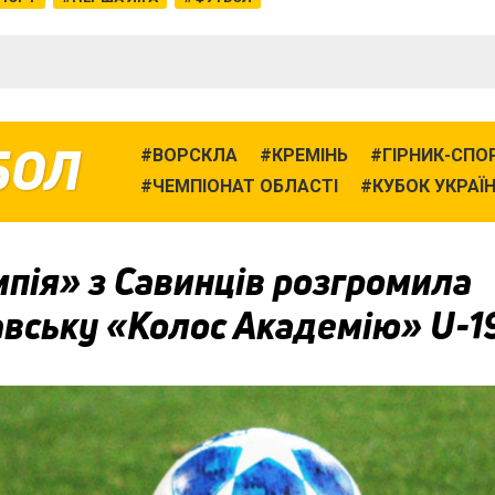
БОЛ
ВОРСКЛА
КРЕМІНЬ
ГІРНИК-СПО
ЧЕМПІОНАТ ОБЛАСТІ
КУБОК УКРАЇ
пія» з Савинців розгромила
авську «Колос Академію» U-1