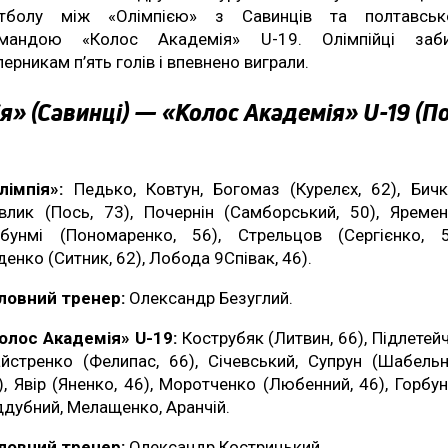
тболу між «Олімпією» з Савинців та полтавсь
мандою «Колос Академія» U-19. Олімпійці заб
перникам п’ять голів і впевнено виграли.
я» (Савинці) — «Колос Академія» U-19 (П
лімпія»:
Педько, Ковтун, Богомаз (Курелєх, 62), Бичк
влик (Пось, 73), Почернін (Самборський, 50), Яремен
бунмі (Пономаренко, 56), Стрельцов (Сергієнко, 5
денко (Ситник, 62), Лобода 9Співак, 46).
ловний тренер:
Олександр Безуглий.
олос Академія» U-19:
Кострубяк (Литвин, 66), Підлетейч
йстренко (Фелипас, 66), Січевський, Супрун (Шабельн
), Явір (Яненко, 46), Моротченко (Любенний, 46), Горбун
ддубний, Мелащенко, Аранчій.
ловний тренер:
Олександр Кострицький.