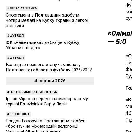
фу
ЛЕГКА АТЛЕТИКА
ко
Спортсмени з Полтавщини здобули
су
чотири медалі на Кубку України з легкої
атлетики
«Олімпі
ФУТБОЛ
— 5:0
ФК «Решетилівка» дебютує в Кубку
України в неділю
«О
ФУТБОЛ
Па
Календар першого етапу чемпіонату
Фа
Полтавської області з футболу 2026/2027
Ру
4 серпня 2026
Го
ГРЕКО-РИМСЬКА БОРОТЬБА
Ірфан Мірзоєв переміг на міжнародному
«К
турнірі Druskininkai Cup у Литві
Ма
46
ВЕЛОСПОРТ
Пі
Богдан Говорун з Полтавщини здобув
«бронзу» на міжнародній велогонці
Memorial Alfredo Fornasiero
Го