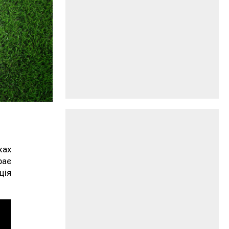
ках
рає
ція