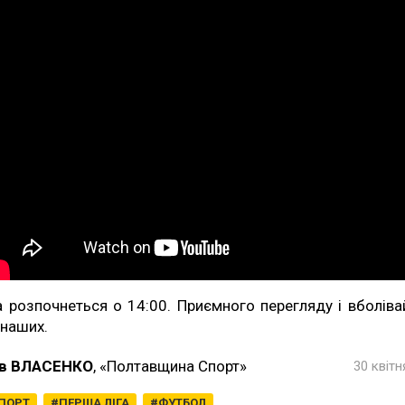
а розпочнеться о 14:00. Приємного перегляду і вболіва
 наших.
в ВЛАСЕНКО
, «Полтавщина Спорт»
30 квітн
ПОРТ
ПЕРША ЛІГА
ФУТБОЛ