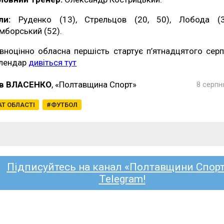
ли:
Руденко (13), Стрельцов (20, 50), Лобода (3
мборський (52).
вноцінно обласна першість стартує п’ятнадцятого серп
лендар
дивіться тут
в ВЛАСЕНКО
, «Полтавщина Спорт»
8 серпн
Т ОБЛАСТІ
ФУТБОЛ
Підписуйтесь на канал «Полтавщини Спорт
Telegram!
ВОРСКЛА
КРЕМІНЬ
ГІРНИК-СПО