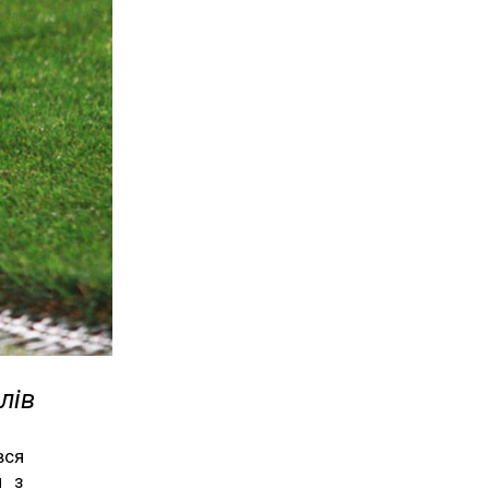
лів
вся
и з