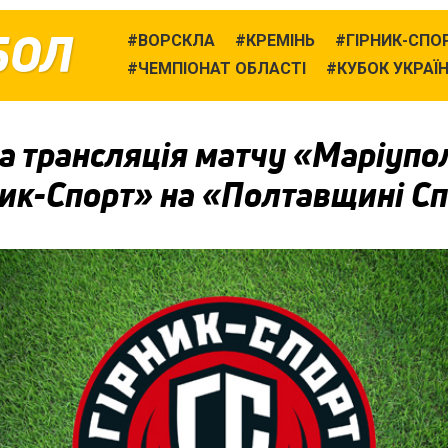
БОЛ
ВОРСКЛА
КРЕМІНЬ
ГІРНИК-СПО
ЧЕМПІОНАТ ОБЛАСТІ
КУБОК УКРАЇ
 трансляція матчу «Маріупол
ник-Спорт» на «Полтавщині С