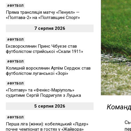
ФУТБОЛ
Пряма трансляція матчу «Пенуел» —
«Полтава-2» на «Полтавщині Спорт»
7 серпня 2026
ФУТБОЛ
Ексворсклянин Принс Чібуезе став
футболістом стрийської «Скали 1911»
ФУТБОЛ
Колишній ворсклянин Артём Сердюк став
футболістом луганської «Зорі»
ФУТБОЛ
«Полтаву» та «Фенікс-Маріуполь»
судитиме Сергій Подригуля з Луцька
Команда
5 серпня 2026
ФУТБОЛ
Сь
Перша ліга (жінки): кобеляцький «Лідер»
пе
почне чемпіонат в гостях у «Жайвора»