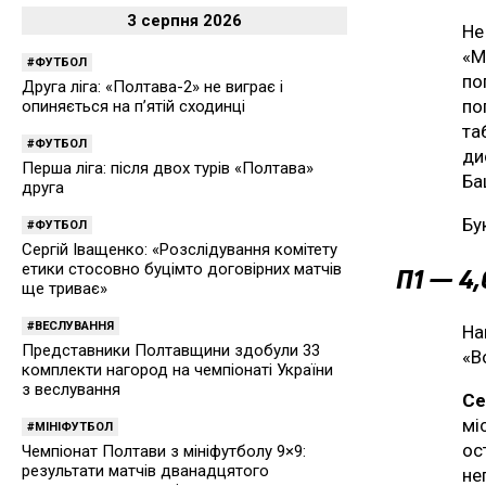
3 серпня 2026
Не
«М
ФУТБОЛ
по
Друга ліга: «Полтава-2» не виграє і
по
опиняється на п’ятій сходинці
та
ФУТБОЛ
ди
Перша ліга: після двох турів «Полтава»
Ба
друга
Бу
ФУТБОЛ
Сергій Іващенко: «Розслідування комітету
етики стосовно буцімто договірних матчів
П1 — 4
ще триває»
ВЕСЛУВАННЯ
На
Представники Полтавщини здобули 33
«В
комплекти нагород на чемпіонаті України
з веслування
Се
мі
МІНІФУТБОЛ
ос
Чемпіонат Полтави з мініфутболу 9×9:
результати матчів дванадцятого
не