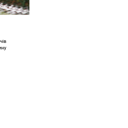
чів
ину