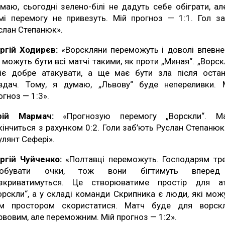
маю, сьогодні зелено-білі не дадуть себе обіграти, ал
мі перемогу не привезуть. Мій прогноз — 1:1. Гол за
слан Степанюк».
ргій Ходирєв:
«Ворскляни переможуть і доволі впевне
 можуть бути всі матчі такими, як проти „Миная“. „Ворск
іє добре атакувати, а ще має бути зла після остан
вдач. Тому, я думаю, „Львову“ буде непереливки. 
огноз — 1:3».
рій Мармач:
«Прогнозую перемогу „Ворскли“. М
кінчиться з рахунком 0:2. Голи заб’ють Руслан Степанюк
улянт Сефері».
ргій Чуйченко:
«Полтавці переможуть. Господарям тр
добувати очки, тож вони бігтимуть вперед
зкриватимуться. Це створюватиме простір для а
орскли“, а у складі команди Скрипника є люди, які мож
м простором скористатися. Матч буде для ворск
рвовим, але переможним. Мій прогноз — 1:2».