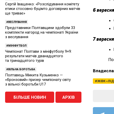
Сергій Іващенко: «Розслідування комітету
етики стосовно буцімто договірних матчів
6 вересня
ще триває»
ВЕСЛУВАННЯ
Представники Полтавщини здобули 33
комплекти нагород на чемпіонаті України
з веслування
7 вересня
МІНІФУТБОЛ
Чемпіонат Полтави з мініфутболу 9×9:
результати матчів дванадцятого
По
та тринадцятого турів
ВІЛЬНА БОРОТЬБА
Владисла
Полтавець Микита Кузьменко —
«бронзовий» призер чемпіонату світу
ЖФК «ЛІД
з вільної боротьби U17
БІЛЬШЕ НОВИН
АРХІВ