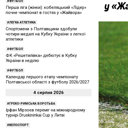
ФУТБОЛ
у «Ж
Перша ліга (жінки): кобеляцький «Лідер»
почне чемпіонат в гостях у «Жайвора»
ЛЕГКА АТЛЕТИКА
Спортсмени з Полтавщини здобули
чотири медалі на Кубку України з легкої
атлетики
ФУТБОЛ
ФК «Решетилівка» дебютує в Кубку
України в неділю
ФУТБОЛ
Календар першого етапу чемпіонату
Полтавської області з футболу 2026/2027
4 серпня 2026
ГРЕКО-РИМСЬКА БОРОТЬБА
Ірфан Мірзоєв переміг на міжнародному
турнірі Druskininkai Cup у Литві
ВЕЛОСПОРТ