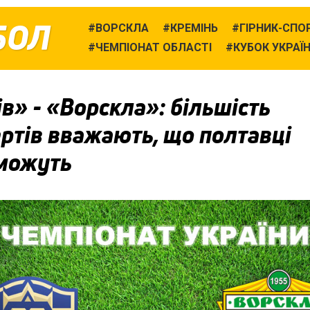
БОЛ
ВОРСКЛА
КРЕМІНЬ
ГІРНИК-СПО
ЧЕМПІОНАТ ОБЛАСТІ
КУБОК УКРАЇ
в» - «Ворскла»: більшість
ртів вважають, що полтавці
можуть