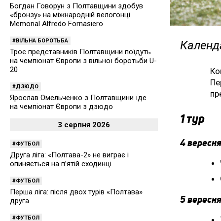
Богдан Говорун з Полтавщини здобув
«бронзу» на міжнародній велогонці
Memorial Alfredo Fornasiero
ВІЛЬНА БОРОТЬБА
Календа
Троє представників Полтавщини поїдуть
на чемпіонат Європи з вільної боротьби U-
20
Ко
Пе
ДЗЮДО
пр
Ярослав Омельченко з Полтавщини їде
на чемпіонат Європи з дзюдо
1 тур
3 серпня 2026
4 вересня
ФУТБОЛ
Друга ліга: «Полтава-2» не виграє і
опиняється на п’ятій сходинці
ФУТБОЛ
Перша ліга: після двох турів «Полтава»
5 вересня
друга
ФУТБОЛ