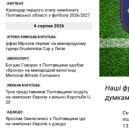
ФУТБОЛ
Календар першого етапу чемпіонату
Полтавської області з футболу 2026/2027
4 серпня 2026
ГРЕКО-РИМСЬКА БОРОТЬБА
Ірфан Мірзоєв переміг на міжнародному
турнірі Druskininkai Cup у Литві
ВЕЛОСПОРТ
Богдан Говорун з Полтавщини здобув
«бронзу» на міжнародній велогонці
Memorial Alfredo Fornasiero
ВІЛЬНА БОРОТЬБА
Наші фу
Троє представників Полтавщини поїдуть
думкам
на чемпіонат Європи з вільної боротьби U-
20
Сь
ДЗЮДО
Ярослав Омельченко з Полтавщини їде
по
на чемпіонат Європи з дзюдо
13