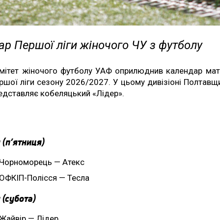
р Першої ліги жіночого ЧУ з футболу
мітет жіночого футболу УАФ оприлюднив календар мат
ршої ліги сезону 2026/2027. У цьому дивізіоні Полтавщ
едставляє кобеляцький «Лідер».
 (п’ятниця)
Чорноморець — Атекс
ОФКІП-Полісся — Тесла
 (субота)
Жайвір — Лідер