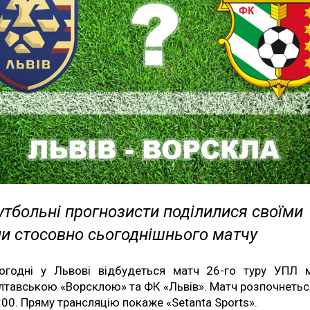
тбольні прогнозисти поділилися своїми
и стосовно сьогоднішнього матчу
огодні у Львові відбудеться матч 26-го туру УПЛ 
лтавською «Ворсклою» та ФК «Львів». Матч розпочнетьс
:00. Пряму трансляцію покаже «Setanta Sports».