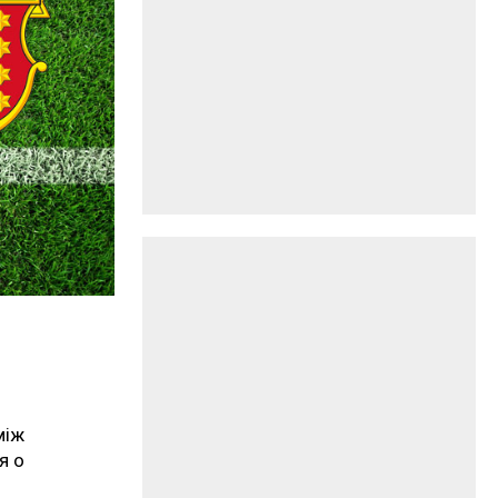
між
я о