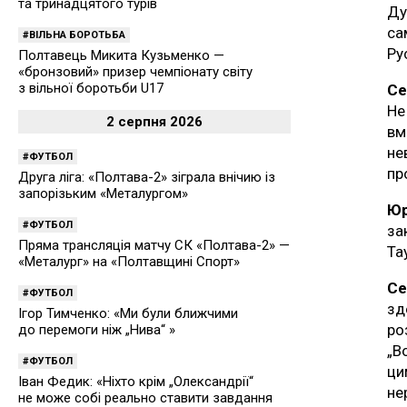
та тринадцятого турів
Ду
са
ВІЛЬНА БОРОТЬБА
Ру
Полтавець Микита Кузьменко —
«бронзовий» призер чемпіонату світу
з вільної боротьби U17
Се
Не
2 серпня 2026
вм
не
ФУТБОЛ
пр
Друга ліга: «Полтава-2» зіграла внічию із
запорізьким «Металургом»
Ю
ФУТБОЛ
за
Пряма трансляція матчу СК «Полтава-2» —
Та
«Металург» на «Полтавщині Спорт»
Се
ФУТБОЛ
з
Ігор Тимченко: «Ми були ближчими
ро
до перемоги ніж „Нива“ »
„В
ФУТБОЛ
ци
Іван Федик: «Ніхто крім „Олександрії“
не
не може собі реально ставити завдання