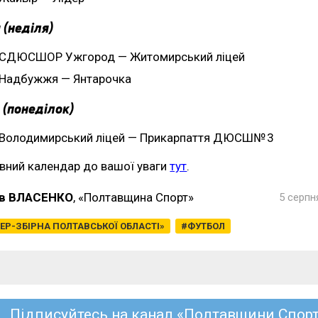
 (неділя)
СДЮСШОР Ужгород — Житомирський ліцей
Надбужжя — Янтарочка
 (понеділок)
Володимирський ліцей — Прикарпаття ДЮСШ№ 3
вний календар до вашої уваги
тут
.
в ВЛАСЕНКО
, «Полтавщина Спорт»
5 серпн
ЕР-ЗБІРНА ПОЛТАВСЬКОЇ ОБЛАСТІ»
ФУТБОЛ
Підписуйтесь на канал «Полтавщини Спорт