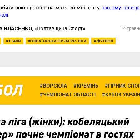
обити свій прогноз на матч ви можете у
нашому телегр
налі
.
в ВЛАСЕНКО
, «Полтавщина Спорт»
14 травн
ЛЬВІВ
УКРАЇНСЬКА ПРЕМ'ЄР-ЛІГА
ФУТБОЛ
БОЛ
ВОРСКЛА
КРЕМІНЬ
ГІРНИК-СПО
ЧЕМПІОНАТ ОБЛАСТІ
КУБОК УКРАЇ
 ліга (жінки): кобеляцький
р» почне чемпіонат в гостях