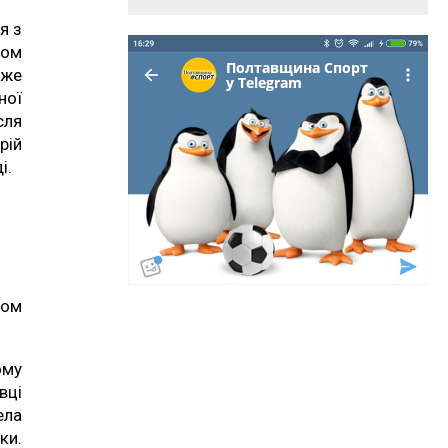
я з
том
уже
ної
сля
рій
і.
ром
ому
вці
ела
ки.