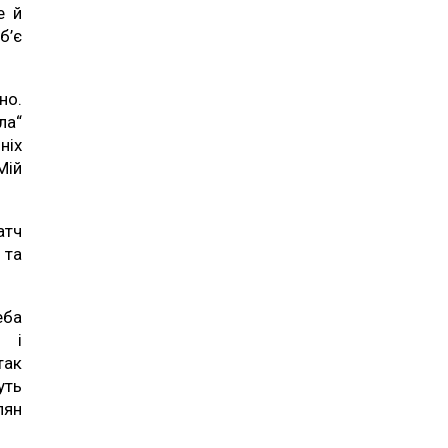
е й
б’є
но.
ла“
ніх
Мій
атч
 та
еба
 і
так
уть
лян