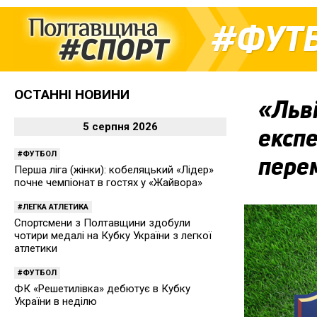
ФУТ
ОСТАННІ НОВИНИ
«Льві
5 серпня 2026
експе
ФУТБОЛ
пере
Перша ліга (жінки): кобеляцький «Лідер»
почне чемпіонат в гостях у «Жайвора»
ЛЕГКА АТЛЕТИКА
Спортсмени з Полтавщини здобули
чотири медалі на Кубку України з легкої
атлетики
ФУТБОЛ
ФК «Решетилівка» дебютує в Кубку
України в неділю