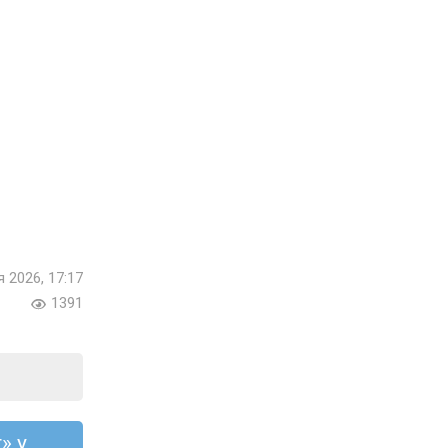
я 2026, 17:17
1391
» у