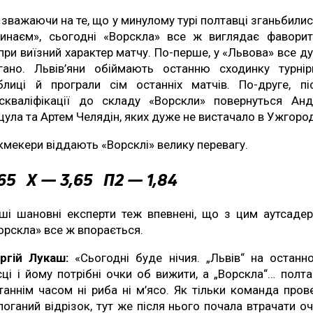
 зважаючи на те, що у минулому турі полтавці зганьбилис
инаєм», сьогодні «Ворскла» все ж виглядає фавори
при виїзний характер матчу. По-перше, у «Львова» все д
гано. Львів’яни обіймають останню сходинку турнір
блиці й програли сім останніх матчів. По-друге, пі
скваліфікації до складу «Ворскли» повернуться Анд
цула та Артем Челядін, яких дуже не вистачало в Ужгород
кмекери віддають «Ворсклі» велику перевагу.
,65 Х — 3,65 П2 — 1,84
ші шановні експерти теж впевнені, що з цим аутсаде
орскла» все ж впорається.
ргій Лукаш:
«Сьогодні буде нічия. „Львів“ на останн
сці і йому потрібні очки об вижити, а „Ворскла“… полта
таннім часом ні риба ні м’ясо. Як тільки команда пров
поганий відрізок, тут же після нього почала втрачати оч