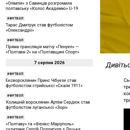
«Олімпія» з Савинців розгромила
полтавську «Колос Академію» U-19
ФУТБОЛ
Тарас Дмитрук став футболістом
«Олександрії»
ФУТБОЛ
Пряма трансляція матчу «Пенуел» —
«Полтава-2» на «Полтавщині Спорт»
7 серпня 2026
Дивітьс
ФУТБОЛ
Сь
Ексворсклянин Принс Чібуезе став
футболістом стрийської «Скали 1911»
тр
ко
ФУТБОЛ
тр
Колишній ворсклянин Артём Сердюк став
футболістом луганської «Зорі»
ФУТБОЛ
«Полтаву» та «Фенікс-Маріуполь»
судитиме Сергій Подригуля з Луцька