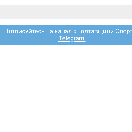
Підписуйтесь на канал «Полтавщини Спорт
Telegram!
БОЛ
ВОРСКЛА
КРЕМІНЬ
ГІРНИК-СПО
ЧЕМПІОНАТ ОБЛАСТІ
КУБОК УКРАЇ
 трансляція матчу «Ukrainia
» — «Решетилівка»
Полтавщині Спорт»