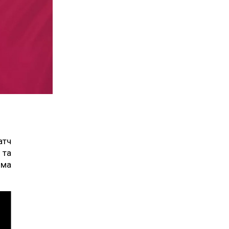
атч
 та
яма