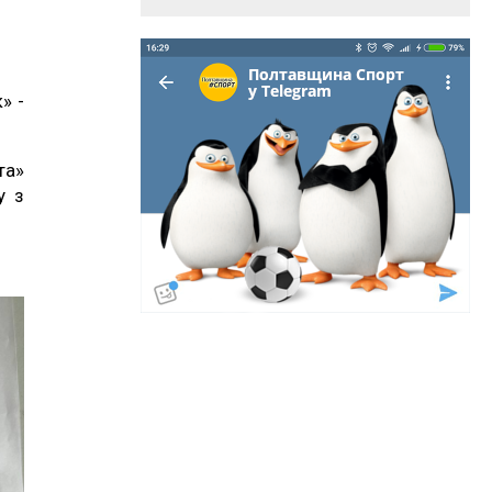
» -
та»
у з