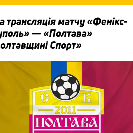
 трансляція матчу «Фенікс-
уполь» — «Полтава»
Полтавщині Спорт»