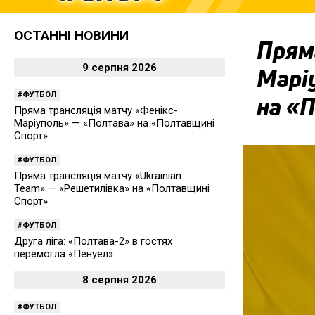
ОСТАННІ НОВИНИ
Пряма
9 серпня 2026
Марі
ФУТБОЛ
на «
Пряма трансляція матчу «Фенікс-
Маріуполь» — «Полтава» на «Полтавщині
Спорт»
ФУТБОЛ
Пряма трансляція матчу «Ukrainian
Team» — «Решетилівка» на «Полтавщині
Спорт»
ФУТБОЛ
Друга ліга: «Полтава-2» в гостях
перемогла «Пенуел»
8 серпня 2026
ФУТБОЛ