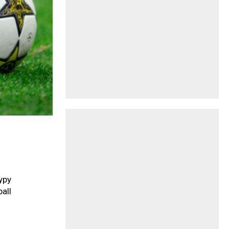
уру
all