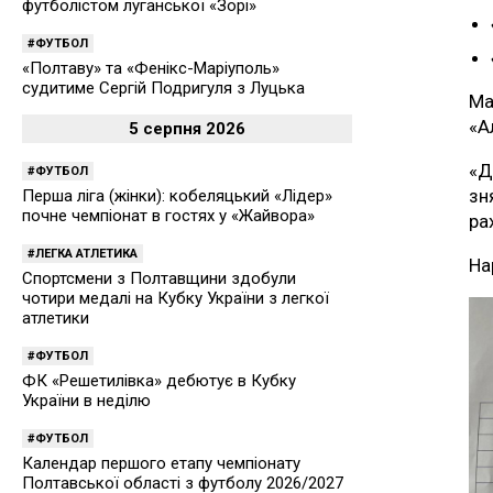
футболістом луганської «Зорі»
ФУТБОЛ
«Полтаву» та «Фенікс-Маріуполь»
судитиме Сергій Подригуля з Луцька
Ма
«А
5 серпня 2026
«Д
ФУТБОЛ
зн
Перша ліга (жінки): кобеляцький «Лідер»
почне чемпіонат в гостях у «Жайвора»
ра
ЛЕГКА АТЛЕТИКА
На
Спортсмени з Полтавщини здобули
чотири медалі на Кубку України з легкої
атлетики
ФУТБОЛ
ФК «Решетилівка» дебютує в Кубку
України в неділю
ФУТБОЛ
Календар першого етапу чемпіонату
Полтавської області з футболу 2026/2027