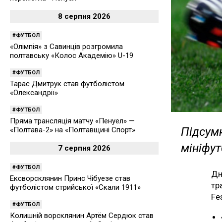
8 серпня 2026
ФУТБОЛ
«Олімпія» з Савинців розгромила
полтавську «Колос Академію» U-19
ФУТБОЛ
Тарас Дмитрук став футболістом
«Олександрії»
ФУТБОЛ
Пряма трансляція матчу «Пенуел» —
Підсум
«Полтава-2» на «Полтавщині Спорт»
мініфут
7 серпня 2026
ФУТБОЛ
Дн
Ексворсклянин Принс Чібуезе став
тр
футболістом стрийської «Скали 1911»
Fe
ФУТБОЛ
Колишній ворсклянин Артём Сердюк став