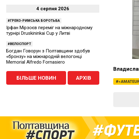
4 серпня 2026
ГРЕКО-РИМСЬКА БОРОТЬБА
Ірфан Мірзоєв переміг на міжнародному
турнірі Druskininkai Cup у Литві
ВЕЛОСПОРТ
Богдан Говорун з Полтавщини здобув
«бронзу» на міжнародній велогонці
Memorial Alfredo Fornasiero
Владисла
БІЛЬШЕ НОВИН
АРХІВ
«AMATEUR
ФУТ