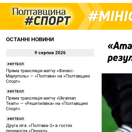
МІН
ОСТАННІ НОВИНИ
«Amat
9 серпня 2026
резул
ФУТБОЛ
Пряма трансляція матчу «Фенікс-
Маріуполь» — «Полтава» на «Полтавщині
Спорт»
ФУТБОЛ
Пряма трансляція матчу «Ukrainian
Team» — «Решетилівка» на «Полтавщині
Спорт»
ФУТБОЛ
Друга ліга: «Полтава-2» в гостях
перемогла «Пенуел»