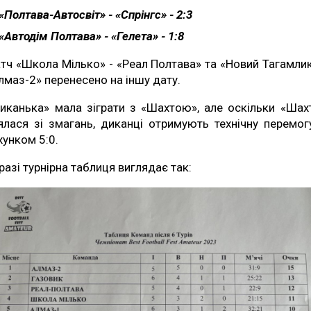
«Полтава-Автосвіт» - «Спрінгс» - 2:3
«Автодім Полтава» - «Гелета» - 1:8
тч «Школа Мілько» - «Реал Полтава» та «Новий Тагамлик
лмаз-2» перенесено на іншу дату.
иканька» мала зіграти з «Шахтою», але оскільки «Шах
ялася зі змагань, диканці отримують технічну перемог
хунком 5:0.
разі турнірна таблиця виглядає так: