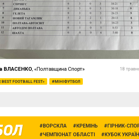
в ВЛАСЕНКО
, «Полтавщина Спорт»
18 травн
 BEST FOOTBALL FEST»
МІНІФУТБОЛ
БОЛ
ВОРСКЛА
КРЕМІНЬ
ГІРНИК-СПО
ЧЕМПІОНАТ ОБЛАСТІ
КУБОК УКРАЇ