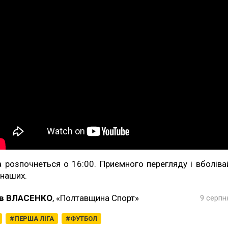
а розпочнеться о 16:00. Приємного перегляду і вболіва
 наших.
в ВЛАСЕНКО
, «Полтавщина Спорт»
9 серпн
ПЕРША ЛІГА
ФУТБОЛ