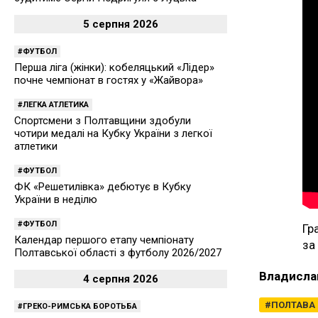
5 серпня 2026
ФУТБОЛ
Перша ліга (жінки): кобеляцький «Лідер»
почне чемпіонат в гостях у «Жайвора»
ЛЕГКА АТЛЕТИКА
Спортсмени з Полтавщини здобули
чотири медалі на Кубку України з легкої
атлетики
ФУТБОЛ
ФК «Решетилівка» дебютує в Кубку
України в неділю
ФУТБОЛ
Гр
Календар першого етапу чемпіонату
за
Полтавської області з футболу 2026/2027
Владисла
4 серпня 2026
ПОЛТАВА
ГРЕКО-РИМСЬКА БОРОТЬБА