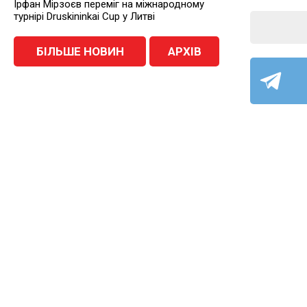
Ірфан Мірзоєв переміг на міжнародному
турнірі Druskininkai Cup у Литві
БІЛЬШЕ НОВИН
АРХІВ
ФУТ
ОСТАННІ НОВИНИ
Пряма
9 серпня 2026
Team
ФУТБОЛ
на «
Пряма трансляція матчу «Фенікс-
Маріуполь» — «Полтава» на «Полтавщині
Спорт»