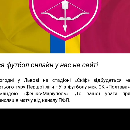
я футбол онлайн у нас на сайті
огодні у Львові на стадіоні «Скіф» відбудеться м
етього туру Першої ліги ЧУ з футболу між СК «Полтава»
мандою «Фенікс-Маріуполь». До вашої уваги пр
ансляція матчу від каналу ПФЛ.