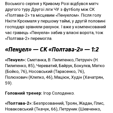
Восьмого серпня у Кривому Розі відбувся матч
другого туру Другої ліги ЧУ з футболу між СК
«Полтава-2» та місцевим «Пенуелом». Після голу
Нікіти Крохмаля у першому таймі, у другій половині
господарі зрівняли рахунок. І вже у компенсований
час гравець «Пенуела» забив у власні ворота, тож
«Полтава-2» перемогла.
«Пенуел» — СК «Полтава-2» — 1:2
«Пенуел»:
Сметанка, В. Пилипенко, Петруніч (Н.
Пилипенко, 85), Череватий, Байрук, Бокулєв, Матко
(Бойко, 76), Носовський (Тарасенко, 76),
Полюхович (Клепко, 46), Маціюк, Худін (Хачатрян,
59).
Головний тренер:
Ігор Солоденко.
«Полтава-2»:
Безпрозванний, Троян, Жадан, Плис,
Новаковський (Ткачук, 66), Петруник (Шевченко,