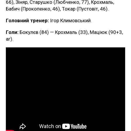
66), Зіняр, Старушко (Любченко, 77), Крохмаль,
Бабич (Прокопенко, 46), Токар (Пустовіт, 46).
Головний тренер:
Ігор Климовський.
Голи:
Бокулєв (84) — Крохмаль (33), Маціюк (90+3,
аг).