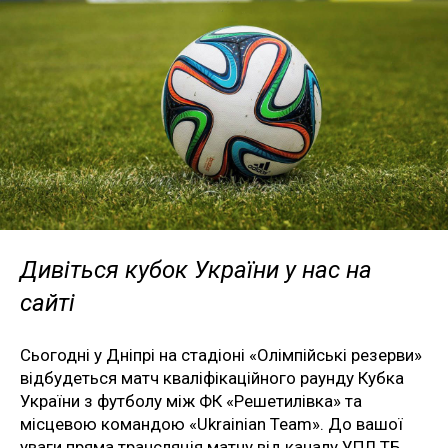
Дивіться кубок України у нас на
сайті
Сьогодні у Дніпрі на стадіоні «Олімпійські резерви»
відбудеться матч кваліфікаційного раунду Кубка
України з футболу між ФК «Решетилівка» та
місцевою командою «Ukrainian Team». До вашої
уваги пряма трансляція матчу від каналу УПЛ ТБ.